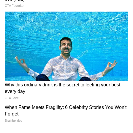
LATEST VIDEOS
Mamata Banerjee: মমতার গাড়ি লক্ষ্য
করে জুতো-কাদা! হালিশহরে প্রবল বিক্ষোভ,
ভাইরাল সেই মুহূর্ত
Mamata Banerjee: কারা ঘিরে ধরল
মমতার গাড়ি? ভাইরাল সেই মুহূর্ত!