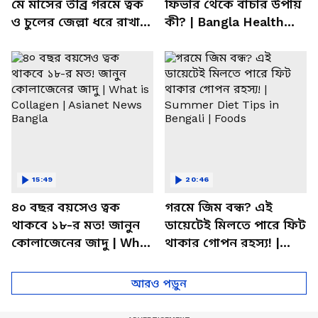
মে মাসের তীব্র গরমে ত্বক
ফিভার থেকে বাঁচার উপায়
ও চুলের জেল্লা ধরে রাখার
কী? | Bangla Health
ম্যাজিক উপায়!
Tips | Dietitian Advice
15:49
20:46
৪০ বছর বয়সেও ত্বক
গরমে জিম বন্ধ? এই
থাকবে ১৮-র মত! জানুন
ডায়েটেই মিলতে পারে ফিট
কোলাজেনের জাদু | What
থাকার গোপন রহস্য! |
is Collagen | Asianet
Summer Diet Tips in
News Bangla
Bengali | Foods
আরও পড়ুন