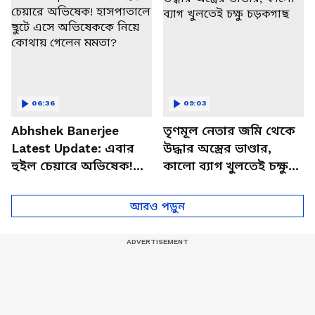
06:36
09:03
Abhshek Banerjee
তৃণমূল নেতার জমি থেকে
Latest Update: এবার
উদ্ধার অস্ত্রের ভাণ্ডার,
হুইল চেয়ারে অভিষেক!
কালো ব্যাগ খুলতেই চক্ষু
হাসপাতালে ছুটে এসে
চড়কগাছ
অভিষেককে নিয়ে কোথায়
আরও পড়ুন
গেলেন মমতা?