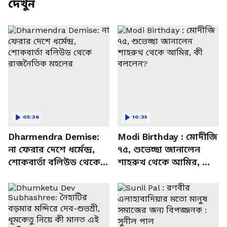
দেখুন
05:36
10:33
Dharmendra Demise:
Modi Birthday : মোদীজি
না ফেরার দেশে ধর্মেন্দ্র,
৭৫, শুভেচ্ছা জানালেন
শোকবার্তা বলিউড থেকে
শাহরুখ থেকে আমির, কী
রাজনৈতিক মহলের
বললেন?