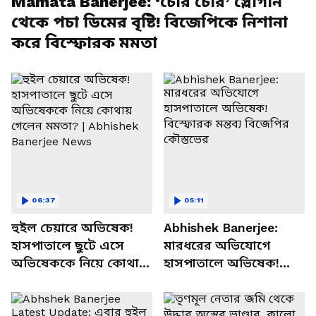
Mamata Banerjee: ‘চোর চোর’ স্লোগান
থেকে পচা ডিমের বৃষ্টি! বিজেপিকে নিশানা
করে বিস্ফোরক মমতা
06:37
05:11
হুইল চেয়ারে অভিষেক!
Abhishek Banerjee:
হাসপাতালে ছুটে এসে
মারধরের অভিযোগে
অভিষেককে নিয়ে কোথায়
হাসপাতালে অভিষেক!
গেলেন মমতা? |
বিস্ফোরক মন্তব্য বিজেপির
Abhishek Banerjee
কৌস্তভের
News