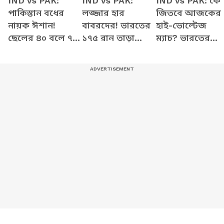
IND vs PAK:
IND vs PAK:
IND vs PAK: কে
পাকিস্তান বধের
লজ্জার হার
জিতবে আজকের
নায়ক ঈশান!
বাবরদের! ভারতের
হাই-ভোল্টেজ
ছেলের ৪০ বলে ৭৭
১৭৫ রান তাড়া
ম্যাচ? ভারতের
রানের ইনিংসে
করতে গিয়ে
ব্যাটিং-এ কাঁপছে
গর্বিত বাবা-মা, কী
খড়কুটোর মতো
কলম্বোর গ্যালারি
বললেন কোচ?
উড়ে গেল পাকিস্তান