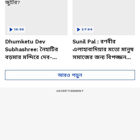
10:05
27:04
Dhumketu Dev
Sunil Pal : রণবীর
Subhashree: নৈহাটির
এলাহাবাদিয়ার মতো মানুষ
বড়মার মন্দিরে দেব-
সমাজের জন্য বিপজ্জনক :
শুভশ্রী, ধূমকেতু নিয়ে কী
সুনীল পাল
মানত এই জুটির?
আরও পড়ুন