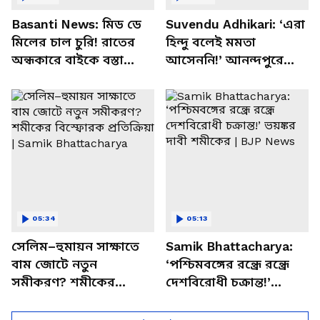
Basanti News: মিড ডে
Suvendu Adhikari: ‘এরা
মিলের চাল চুরি! রাতের
হিন্দু বলেই মমতা
অন্ধকারে বাইকে বস্তা
আসেননি!’ আনন্দপুরে
পাচার, বাসন্তীতে স্কুল
মমতার না আসার কারণ
চত্বরে তাণ্ডব
খোলসা করলেন শুভেন্দু
05:34
05:13
সেলিম–হুমায়ন সাক্ষাতে
Samik Bhattacharya:
বাম জোটে নতুন
‘পশ্চিমবঙ্গের রন্ধ্রে রন্ধ্রে
সমীকরণ? শমীকের
দেশবিরোধী চক্রান্ত!’
বিস্ফোরক প্রতিক্রিয়া |
ভয়ঙ্কর দাবী শমীকের |
Samik Bhattacharya
BJP News