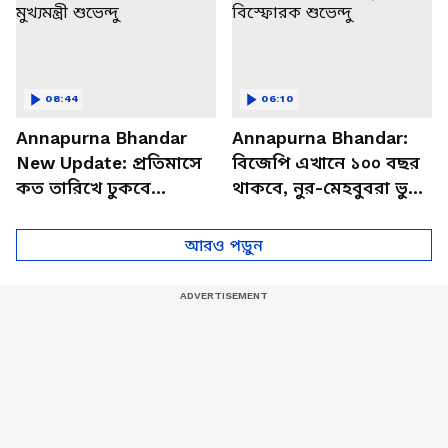
08:44
06:10
Annapurna Bhandar
Annapurna Bhandar:
New Update: প্রতিমাসে
বিজেপি এখানে ১০০ বছর
কত তারিখে ঢুকবে
থাকবে, নুর-মেহবুবরা ভুয়ো
অন্নপূর্ণার ৩ হাজার টাকা?
পোস্ট করাচ্ছে, অন্নপূর্ণা
স্পষ্ট করলেন মুখ্যমন্ত্রী
নিয়ে বিস্ফোরক শুভেন্দু
আরও পড়ুন
শুভেন্দু