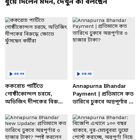
ধুয়ে দিলেন মদন, দেখুন কী বলছেন
05:44
08:45
ককরোচ পার্টিতে
Annapurna Bhandar
গোষ্ঠীকোন্দল চরমে,
Payment | প্রতিমাসে কত
অভিজিৎ দীপকের বিরুদ্ধে
তারিখে ঢুকবে অন্নপূর্ণার ৩
ক্ষোভে ফুঁসছেন কর্মীরা
হাজার টাকা?