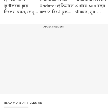
কুণালকে ধুয়ে
Update: প্রতিমাসে
এখানে ১০০ বছর
দিলেন মদন, দেখুন
কত তারিখে ঢুকবে
থাকবে, নুর-
কী বলছেন
অন্নপূর্ণার ৩ হাজার
মেহবুবরা ভুয়ো
টাকা? স্পষ্ট করলেন
পোস্ট করাচ্ছে,
মুখ্যমন্ত্রী শুভেন্দু
অন্নপূর্ণা নিয়ে
বিস্ফোরক শুভেন্দু
READ MORE ARTICLES ON