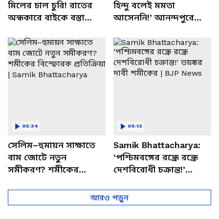
মিলের চাল চুরি! রাতের
হিন্দু বলেই মমতা
অন্ধকারে বাইকে বস্তা
আসেননি!’ আনন্দপুরে
পাচার, বাসন্তীতে স্কুল
মমতার না আসার কারণ
চত্বরে তাণ্ডব
খোলসা করলেন শুভেন্দু
05:34
05:13
সেলিম–হুমায়ন সাক্ষাতে
Samik Bhattacharya:
বাম জোটে নতুন
‘পশ্চিমবঙ্গের রন্ধ্রে রন্ধ্রে
সমীকরণ? শমীকের
দেশবিরোধী চক্রান্ত!’
বিস্ফোরক প্রতিক্রিয়া |
ভয়ঙ্কর দাবী শমীকের |
Samik Bhattacharya
BJP News
আরও পড়ুন