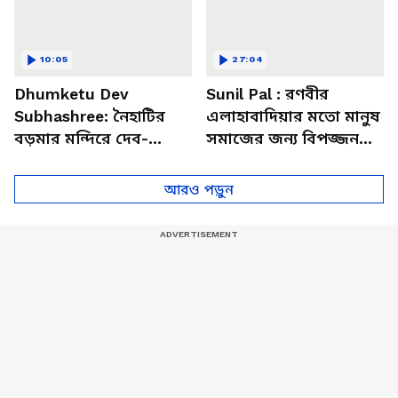
10:05
27:04
Dhumketu Dev
Sunil Pal : রণবীর
Subhashree: নৈহাটির
এলাহাবাদিয়ার মতো মানুষ
বড়মার মন্দিরে দেব-
সমাজের জন্য বিপজ্জনক :
শুভশ্রী, ধূমকেতু নিয়ে কী
সুনীল পাল
মানত এই জুটির?
আরও পড়ুন