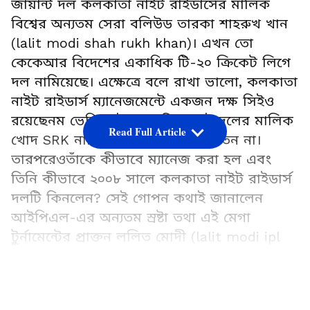
জায়ান্ট দল কলকাতা নাইট রাইডার্সের মালিক
বিশ্বের অন্যতম সেরা বলিউড তারকা শাহরুখ খান
(lalit modi shah rukh khan)। এখন তো
কেকেআর বিদেশের একাধিক টি-২০ ক্রিকেট লিগে
দল নামিয়েছে। এক্ষেত্রে বলে রাখা ভালো, কলকাতা
নাইট রাইডার্স ম্যানেজমেন্টে একজন দক্ষ সিইও
রয়েছেনম ভেঙ্কি মাইসোর। কিন্তু সেই দলের মালিক
Read Full Article
খোদ SRK নাকি ক্রিকেটই পছন্দ করতেন না।
তারপরেওতাঁকে কীভাবে ম্যানেজ করা হল এবং
তিনি কীভাবে ২০০৮ সালে কলকাতা নাইট রাইডার্স
দলটি কিনলেন? সেই গোপন কথাই জানালেন
আইপিএল-এর অন্যতম স্রষ্টা তথা এই মেগা
টুর্নামেন্টের প্রাক্তন ললিত মোদী (lalit modi ipl
2008)।
LATEST VIDEOS
Add Asianetnews Bangla as a Preferred
Source