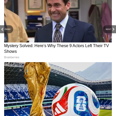
PREV
NEXT
IND vs AFG Test Match:
IPL 2026 Final: আইপিএল
আফগানিস্তানের বিরুদ্ধে ভারতের
জিতে কত টাকা এল আরসিবি-র
সম্ভাব্য প্রথম একাদশে কি
ঝুলিতে? সেরা মাঠ এবং পিচের
একাধিক নতুন মুখ? তুঙ্গে জল্পনা
তকমা পেল ইডেন
Related Articles