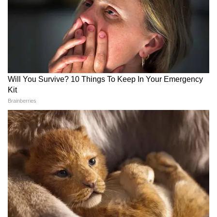
LATEST VIDEOS
Annapurna Bhandar Payment |
প্রতিমাসে কত তারিখে ঢুকবে অন্নপূর্ণার ৩
হাজার টাকা?
কীভাবে অন্নপূর্ণা ভাণ্ডার নিয়ে কারা ছড়াচ্ছে
বিভ্রান্তি? | Suvendu Adhikari on
Annapurna Yojana