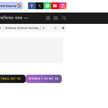
red Source
িষ
বিশ্বের খবর
K
Kolkata School Holiday
Kolkata Weather Update
West Bengal Wea
TBALL WC '26
WOMEN T-20 WC '26