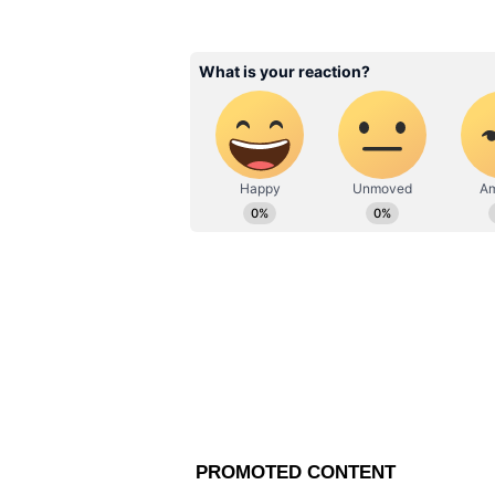
SP
সঞ্জয় পাত্র (Sanjoy Patra) ১০ বছর
টেলিভিশন, প্রিন্ট ও ডিজিটাল মিডি
আনন্দবাজার অনলাইন, ইনাডু ডিজিটাল
সঙ্গে তিনি কাজ করেছেন। সব ধরনের 
আন্তর্জাতিক রাজনীতি ও সম্পর্ক এবং প্