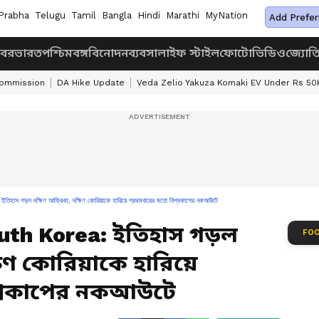
Prabha
Telugu
Tamil
Bangla
Hindi
Marathi
MyNation
Add Prefer
খবর
ভারত
পশ্চিমবঙ্গ
বিনোদন
ব্যবসা
লাইফ স্টাইল
ফোটো
ভিডিও
জ্যোত
Commission
DA Hike Update
Veda Zelio Yakuza Komaki EV Under Rs 50
দক্ষিণ আফ্রিকা, দক্ষিণ কোরিয়াকে হারিয়ে প্রথমবারের মতো বিশ্বকাপের নকআউটে
outh Korea: ইতিহাস গড়ল
FOO
ষিণ কোরিয়াকে হারিয়ে
িশ্বকাপের নকআউটে