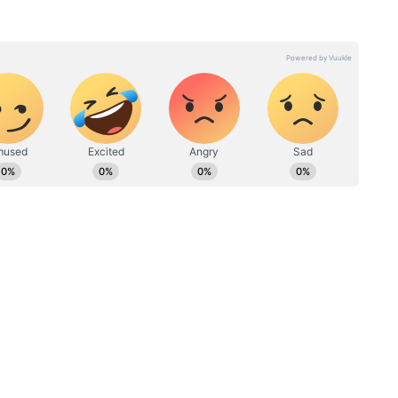
ের বেশি সময় ধরে সাংবাদিকতা (Journalism) পেশায় যুক্ত রয়েছেন।
য়ায় কাজ করার অভিজ্ঞতা রয়েছে তাঁর ঝুলিতে। আজতক (Aajtak),
, ইটিভি ভারত, বাংলা টাইম-সহ বিভিন্ন সংবাদমাধ্যমে সুনামের
সংবাদ লেখাতে তিনি সাবলীল। তবে, জাতীয় ও রাজ্য রাজনীতি,
রতিরক্ষা সংক্রান্ত খবরের প্রতি তাঁর বিশেষ আগ্রহ রয়েছে।