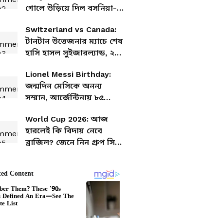
গোলে উড়িয়ে দিল বসনিয়া-
হার্জেগোভিনা, তবে নক-
Switzerland vs Canada:
আউটে যাওয়া নির্ভর করছে
টানটান উত্তেজনার ম্যাচে শেষ
বাকি গ্রুপের উপর
হাসি হাসল সুইজারল্যান্ড, ২-১
গোলে জয় কানাডার বিরুদ্ধে
Lionel Messi Birthday:
জন্মদিন মেসিকে অনন্য
সম্মান, আর্জেন্টিনায় ৮৫
ফুটের মূর্তি
World Cup 2026: আজ
হারলেই কি বিদায় নেবে
ব্রাজিল? জেনে নিন গ্রুপ সি-
এর সম্পূর্ণ সমীকরণ