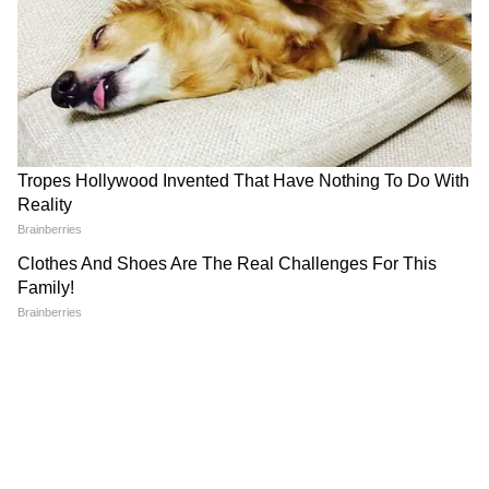
'মিনমিন' করছে ঠিকাদার, মুহূর্তে বদলে গেল
ছবি!