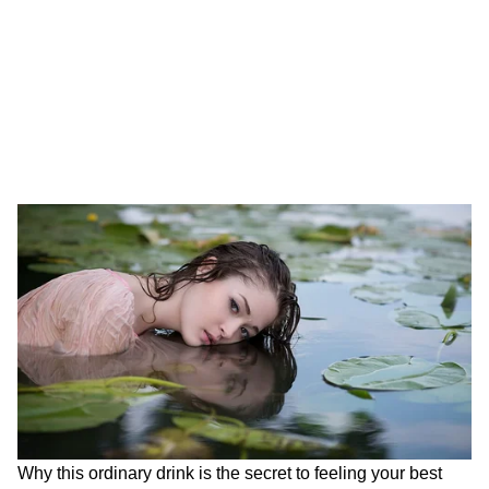
আজাদি স্লোগান তুললে একটাও মার বাইরে
পরবে না, Gen Zকে সতর্ক শমীকের
Chinsurah | বিধায়কের এক ধমকেই কেমন
'মিনমিন' করছে ঠিকাদার, মুহূর্তে বদলে গেল
ছবি!
লুইস রোমোর গোলে দক্ষিণ কোরিয়াকে ১-০ গোলে
হারাল তারা
খেলার ৫৭ মিনিটে, বক্সের বাইরে থেকে নেওয়া
হোয়াং ইন বিওমের বাঁ পায়ের শটটি প্রতিহত হয়।
অন্যদিকে, ম্যাচের ৭৪ মিনিটে, একটু ভালো সেভ