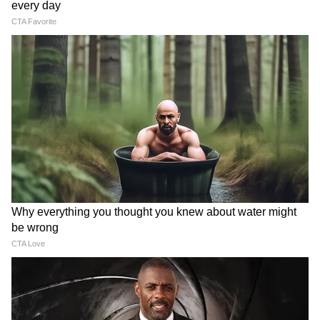
করেন কোরিয়া গোলকিপার। তার কয়েক মুহূর্ত বাদে
আরও একটি ভালো সেভ করেন তিনি। এরপর ৭৭
মিনিটের মাথায়, হোয়াং হি চান-এর পাস থেকে বল
পেয়ে বক্সের বাইরে থেকে জোরালো শট নেন দক্ষিণ
কোরিয়ার ফরোয়ার্ড লি। তবে সেটি বাইরে দিয়ে
উড়ে চলে যায়। তবে খেলার ৮৭ মিনিটে, গোলের
একদম কাছে পৌঁছে যায় কোরিয়া প্রজাতন্ত্র।
ইয়াং হিউন জুন-এর শট সেভ করেন মেক্সিকো
গোলকিপার রেঞ্জেল। যদিও শেষদিকে দুই দলই
আক্রমণের ঝাঁঝ বাড়ায়। তবে আর কোনও গোল
হয়নি। শেষপর্যন্ত, দক্ষিণ কোরিয়াকে ১-০ গোলে
হারিয়ে চলতি বিশ্বকাপে পরপর দুটি ম্যাচ জিতে
নিল মেক্সিকো।