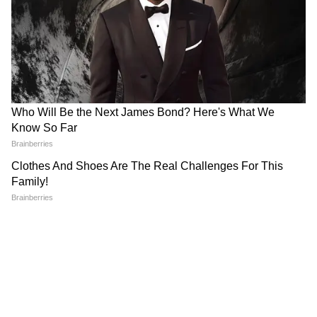
ফুটবল বিশ্বকাপের সব খবর সব আগে, শুধুমাত্র
এশিয়ানেট নিউজ বাংলায়।
আরও খবরের আপডেট পেতে চোখ রাখুন
আমাদের হোয়াটসঅ্যাপ চ্যানেলে, ক্লিক করুন
এখানে।