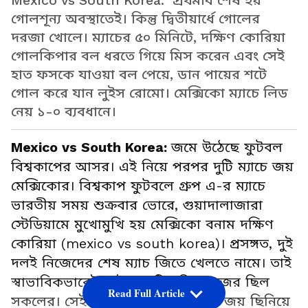
Mexico vs South Korea: প্রথমার্ধ শেষ হয়
গোলশূন্য অবস্থাতেই। কিন্তু দ্বিতীয়ার্ধে গোলের
দরজা খোলে। ম্যাচের ৫০ মিনিটে, দক্ষিণ কোরিয়া
গোলকিপার বল ধরতে গিয়ে মিস করেন এবং সেই
হাত ফসকে যাওয়া বল পেয়ে, ডান পায়ের শটে
গোল করে যান লুইস রোমো। মেক্সিকো ম্যাচে লিড
নেয় ১-০ ব্যবধানে।
Mexico vs South Korea:
জমে উঠেছে ফুটবল
বিশ্বকাপের আসর। এই নিয়ে পরপর দুটি ম্যাচে জয়
মেক্সিকোর। বিশ্বকাপ ফুটবলে গ্রুপ এ-র ম্যাচে
ভারতীয় সময় শুক্রবার ভোরে, গুয়াদালাজারা
স্টেডিয়ামে মুখোমুখি হয় মেক্সিকো বনাম দক্ষিণ
কোরিয়া (mexico vs south korea)। প্রসঙ্গত, দুই
দলই নিজেদের শেষ ম্যাচ জিতে খেলতে নামে। তাই
স্বাভাবিকভাবেই, এই ম্যাচটির দিকে নজর ছিল
Read Full Article
সকলের। সেই ম্যাচেই ১-০ গোলে জয় জয় ছিনিয়ে