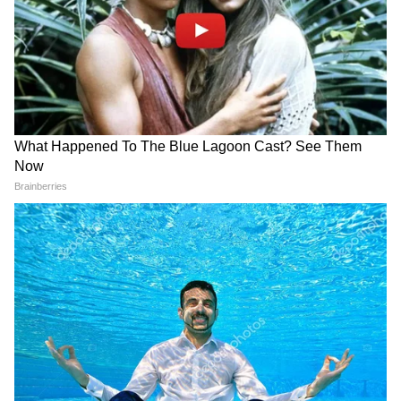
আরও খবরের আপডেট পেতে চোখ রাখুন
আমাদের হোয়াটসঅ্যাপ চ্যানেলে, ক্লিক করুন
এখানে।
LATEST VIDEOS
Dilip Ghosh: 'কেউ তৃণমূলীদের দলে নিলে
সে সাসপেন্ড হবে', বিজেপি নেতাদের কড়া
বার্তা দিলীপের
Suvendu Adhikari: ভবানীপুরের গুরুদ্বারে
গিয়ে বড় কথা মুখ্যমন্ত্রী শুভেন্দুর, হৃদয়
ছুঁলেন শিখদের