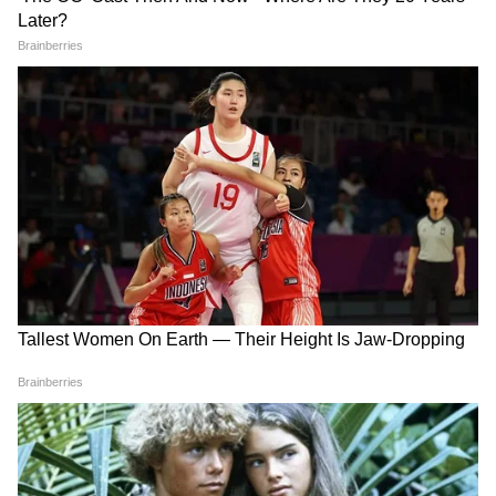
FIFA World Cup 2026: ম্যাচের
FIFA World Cup 2026: প্রি
৮৬তম মিনিটেই ভাঙছে স্বপ্ন!
কোয়ার্টারে ব্রাজিল, আর্জেন্টিনা,
বিশ্বকাপে আফ্রিকার দলগুলির
ফ্রান্সদের সামনে কারা, জানুন
অভিশপ্ত ঘটনা
শেষ ষোলের সূচি
Related Articles
Erling Haaland: বিশ্বকাপে রাউন্ড অফ ১৬ থেকেই
বিদায় ব্রাজিলের! এবারও বাজিমাত হ্যালান্ডদের?
Norway vs Senegal: সেনেগালের বিরুদ্ধে রুদ্ধশ্বাস
জয়, বিশ্বকাপ ফুটবলের নক-আউটে নরওয়ে