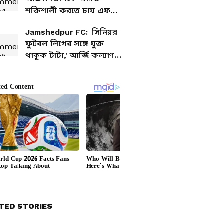
শক্তিশালী করতে চায় এফসি
গোয়া, দলে এলেন দুই নতুন
Jamshedpur FC: 'সিনিয়র
তরুণ তুর্কি
ফুটবল লিগের সঙ্গে যুক্ত
থাকুক টাটা,' আর্জি কল্যাণ
চৌবের
TED STORIES