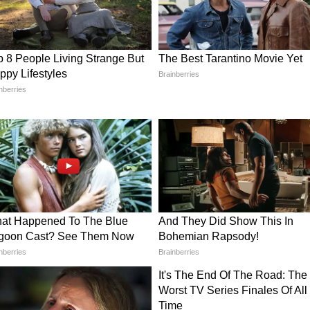
 সিমোন বিশ্বকাপে টানা ৫১৯ মিনিট গোল খাননি। তিনি
টার জেঙ্গার ৫১৭ মিনিটের রেকর্ড ভেঙে দিয়েছেন।
র্নামেন্টে তাঁর চতুর্থ ক্লিন শিট। সব মিলিয়ে স্পেন টানা
ট ধরে কোনও গোল হজম করেনি, যা তাদের রক্ষণভাগের
 দক্ষিণ আফ্রিকায় বিশ্বকাপ জেতার পর এই প্রথম নক-
্নামেন্টে এখনও পর্যন্ত গোল না খাওয়াটা তাদের
ত আধিপত্যের ইঙ্গিত দিচ্ছে।
ুন আমাদের হোয়াটসঅ্যাপ চ্যানেলে, ক্লিক করুন