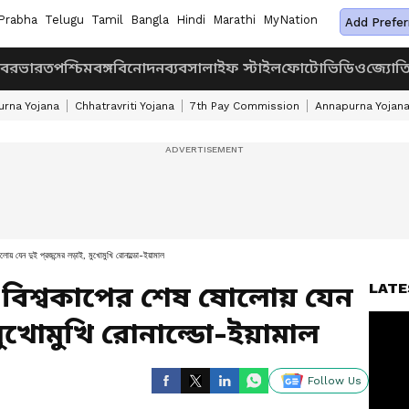
Prabha
Telugu
Tamil
Bangla
Hindi
Marathi
MyNation
Add Prefer
খবর
ভারত
পশ্চিমবঙ্গ
বিনোদন
ব্যবসা
লাইফ স্টাইল
ফোটো
ভিডিও
জ্যোত
rna Yojana
Chhatravriti Yojana
7th Pay Commission
Annapurna Yojan
 দুই প্রজন্মের লড়াই, মুখোমুখি রোনাল্ডো-ইয়ামাল
LATE
 বিশ্বকাপের শেষ ষোলোয় যেন
 মুখোমুখি রোনাল্ডো-ইয়ামাল
Follow Us