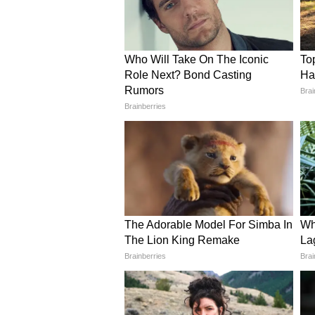
তিনি। Opta Jose-র তথ্য অনুযায়ী,
ইতালির কিংবদন্তি গোলকিপার ওয়াল্
অস্ট্রিয়ার বিরুদ্ধে ম্যাচটি ছিল এই টু
পাঁচটি বিশ্বকাপ ম্যাচে ৫৯৫ মিনি
শক্তির প্রমাণ দেয়। গত ২০১০ সালে,
আউট পর্বে জয় পেল স্পেন। চলতি টুর
আক্রমণ ও রক্ষণ—দুই বিভাগেই চূড়ান্
আরও খবরের আপডেট পেতে চোখ রাখ
এখানে।