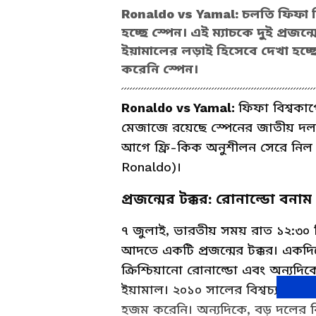
Ronaldo vs Yamal: চলতি ফিফা বি
হচ্ছে স্পেন। এই ম্যাচকে দুই প্রজন
ইয়ামালের লড়াই হিসেবে দেখা হচ্ছে
করেনি স্পেন।
Ronaldo vs Yamal:
ফিফা বিশ্বকা
মেজাজে রয়েছে স্পেনের জাতীয় দল (S
আগে ফ্রি-কিক অনুশীলন সেরে নিল স
Ronaldo)।
প্রজন্মের টক্কর: রোনাল্ডো বনা
৭ জুলাই, ভারতীয় সময় রাত ১২:৩০ মি
আদতে একটি প্রজন্মের টক্কর। একদ
ক্রিশ্চিয়ানো রোনাল্ডো এবং অন্যদিক
ইয়ামাল। ২০১০ সালের বিশ্বচ্যাম্পিয়
হজম করেনি। অন্যদিকে, বড় দলের ব