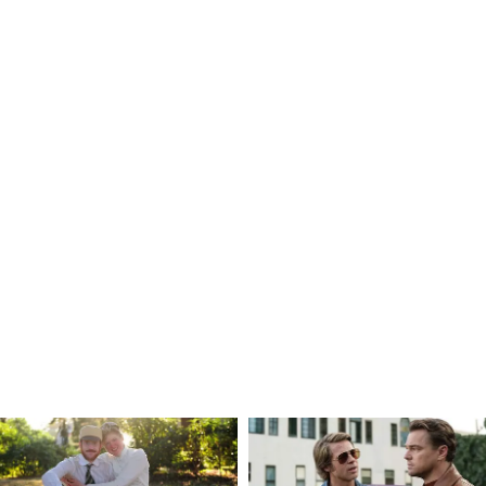
 একজন অভিজ্ঞ ডিজিটাল মিডিয়া পেশাদার এবং বর্তমানে ওয়েব
 কাজ করছেন। ইমেইল: subhankar.das@asianetnews.in
িশ
Spain vs Uruguay: উরুগুয়েকে
ট্রিয়া,
১-০ গোলে হারিয়ে নক-আউটে
 স্পেন
স্পেন, একমাত্র গোলটি করলেন
অ্যালেক্স বায়েনা
ে ৩-০ গোলে হারিয়ে টুর্নামেন্টে নিজেদের দাপট বজায়
োল হজম না করে ক্লিনশিট বজায় রাখে তারা। দলের
কেল ওইয়ারজ়াবাল এবং নিজের প্রথম আন্তর্জাতিক
ো। এই জয়ের ফলেই প্রি-কোয়ার্টার ফাইনালে জায়গা
 উনাই সিমোন
ফা বিশ্বকাপের ইতিহাসে নিজের নাম তুলে
সময় ধরে গোল না খাওয়ার নতুন রেকর্ড গড়েছেন