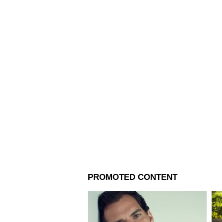
জয়েন করেছে। শুভঙ্কর মূলত খেলাধুলো সংক্রান্ত খবরই বেশি করে করেন। এছাড়াও, রাজনৈতিক, ব্যবসা
Related Articles
এবং প্রযুক্তির খবরও করেন। শুভঙ্কর
স্টোরি ডেস্কে
Spain vs Austria: স্প্যান
আর্মাডার ধাক্কায় চুরমার অস্
বিশ্বকাপের প্রি-কোয়ার্টারে
স্পেনের অপ্রতিরোধ্য রক্ষণ
রাউন্ড অফ ৩২-এর ম্যাচে অস্ট্রিয়াক
রেখেছে 'লা রোজা'। এই ম্যাচেও গ
হয়ে জোড়া গোল করেন ফরোয়ার্ড মি
গোলটি করেন ফুলব্যাক পেদ্রো পোর
পাকা করে স্পেন।
বিশ্বকাপে নতুন রেকর্ড গড়লেন
স্পেনের গোলকিপার উনাই সিমোন ফি
ফেললেন। বিশ্বকাপে সবচেয়ে বেশি 