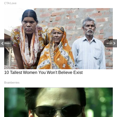
Sports News in Bangali (খেলাধূলোর খবর
বাংলায়): Latest Sports News Highlights and
Live Updates in Bengali ay Asianet News
Bangla.
চতুর্থ ভারতীয় হিসেবে গ্রুপের শীর্ষে প্রণয়
PREV
NEXT
প্যারিস অলিম্পিক্সে
ভারতীয় শাটলারদের মধ্যে
গ্রুপের শীর্ষে থাকেন লক্ষ্য, পি ভি সিন্ধু ও পুরুষদের
ডাবলসের জুটি সাত্বিকসাইরাজ রণকিরেড্ডি-চিরাগ
শেট্টি। এবার প্রণয়ও গ্রুপের শীর্ষে থাকলেন।
অলিম্পিক্সে
টানা তৃতীয়বার পদকের লক্ষ্যে সিন্ধু।
এবার পুরুষদের সিঙ্গলস, ডাবলসেও পদক আসতে
পারে।