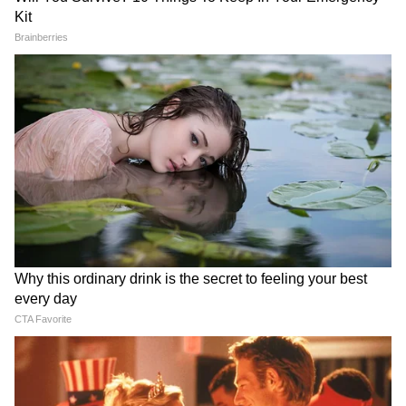
বৃহস্পতিবার শুরু ট্র্যাক অ্যান্ড ফিল্ড ইভেন্ট, কবে
লড়াইয়ে নামছেন নীরজ চোপড়া?
Lionel Messi: বিশ্বকাপের
India vs Sri Lanka: প্রস্তুতি
মাঝেই আত্মঘাতী বোমায় মেসিকে
ম্যাচে শ্রীলঙ্কার দাপট, প্রথম
উড়িয়ে দেওয়ার ছক কষেছিল
দিনেই ব্যাকফুটে ভারত! জয়ের
জঙ্গিরা? প্রকাশ্যে বিস্ফোরক তথ্য
সম্ভাবনা কতটা?
LATEST VIDEOS
Weight Loss Formula | এই ১টি ভুল
শুধরে নিন, ডায়েট ও ব্যায়াম ছাড়া ওজন
কমানো অসম্ভব!
এই ১০টি কথায় তুমুল হাততালি!, IIT Delhi-
তে PM Modi-র মাস্টারক্লাস!