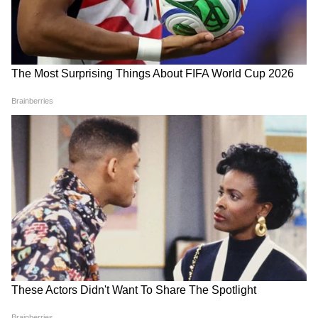
Peloton, Tripadvisor এবং AllTrails এর মতো
Suvendu Adhikari: ভবানীপুরের গুরুদ্বারে
অ্যাপ।
গিয়ে বড় কথা মুখ্যমন্ত্রী শুভেন্দুর, হৃদয়
ছুঁলেন শিখদের
আরও খবরের আপডেট পেতে চোখ রাখুন
আমাদের হোয়াটসঅ্যাপ চ্যানেলে, ক্লিক করুন
এখানে।