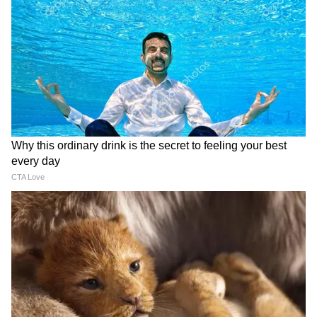
Related Articles
DOWNLOAD APP
Job Portal: OpenAI আনছে নতুন AI জব পোর্টাল!
LinkedIn-এর প্রতিদ্বন্দ্বী কি তৈরি?
Open AI: ওপেনএআই চালু করলো সোরা! এই
অ্যাপ্লিকেশনের কী কী বিশেষ বৈশিষ্ট্য রয়েছে? জেনে
নিন
ফাইনাল এডিটের জন্য ক্যানভাতে ডিজাইনটি খুলতে
পারেন