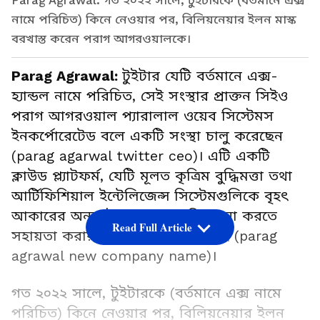
Parag Agrawal: গত ২০২২ সালে, টুইটারকে (বর্তমানে এক্স
নামে পরিচিত) কিনে নেওয়ার পর, বিলিয়নেয়ার ইলন মাস্ক
বরখাস্ত করেন পরাগ আগরওয়ালকে।
Parag Agrawal:
টুইটার যেটি বর্তমানে এক্স-
হ্যান্ডল নামে পরিচিত, সেই সংস্থার প্রাক্তন সিইও
পরাগ আগরওয়াল প্যারালাল ওয়েব সিস্টেমস
ইনকর্পোরেটেড বলে একটি সংস্থা চালু করেছেন
(parag agarwal twitter ceo)। এটি একটি
ক্লাউড প্ল্যাটফর্ম, যেটি মূলত কৃত্রিম বুদ্ধিমত্তা তথা
আর্টিফিশিয়াল ইন্টেলিজেন্স সিস্টেমগুলিকে বৃহৎ
আকারের অনলাইন গবেষণা পরিচালনা করতে
Read Full Article
সহায়তা করার জন্য তৈরি করা হয়েছে (parag
agrawal new company name)।
গত ২০২২ সালে, টুইটারকে (বর্তমানে এক্স নামে
পরিচিত) কিনে নেওয়ার পর, বিলিয়নেয়ার ইলন