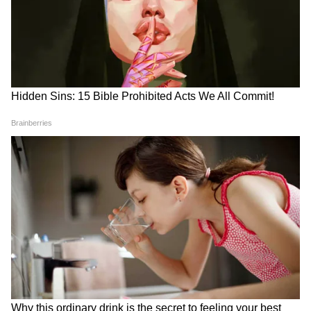
মডেল তৈরি করা হয়েছে
মানুষ ক্লিক করে অনুসন্ধান করার পরিবর্তে, AI
সরাসরি তথ্য চাইতে সক্ষম হবে এবং Parallel-এর
সিস্টেম এটি সংগ্রহ, প্রক্রিয়াকরণ ও সংগঠিত
করবে। সংক্ষেপে বলতে গেলে, Parallel AI-দের
জন্য উত্তর খুঁজে পেতে এবং অন্তর্দৃষ্টি তৈরি করতে
ওয়েব ব্যবহার করা সহজ এবং ইউজার ফ্রেন্ডলি
করে তোলে।
আরও খবরের আপডেট পেতে চোখ রাখুন
আমাদের হোয়াটসঅ্যাপ চ্যানেলে, ক্লিক করুন
এখানে।