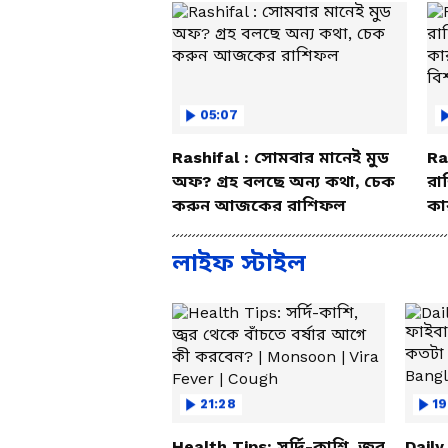
05:07
Rashifal : সোমবার মানেই মুড
Ra
অফ? গ্রহ বলছে অন্য কথা, চেক
রা
করুন আজকের রাশিফল
কা
বি
লাইফ স্টাইল
21:28
19
Health Tips: সর্দি-কাশি, জ্বর
Daily