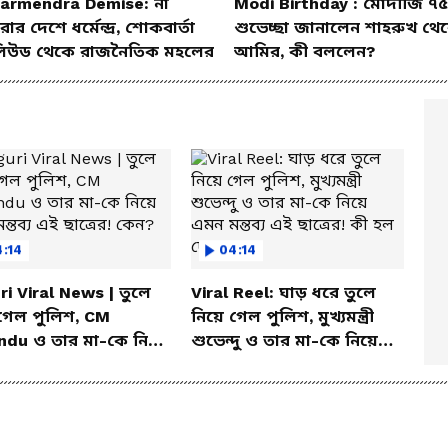
armendra Demise: না
Modi Birthday : মোদীজি ৭৫
ার দেশে ধর্মেন্দ্র, শোকবার্তা
শুভেচ্ছা জানালেন শাহরুখ থে
িউড থেকে রাজনৈতিক মহলের
আমির, কী বললেন?
4:14
04:14
uri Viral News | তুলে
Viral Reel: ঘাড় ধরে তুলে
গেল পুলিশ, CM
নিয়ে গেল পুলিশ, মুখ্যমন্ত্রী
ndu ও তার মা-কে নিয়ে
শুভেন্দু ও তার মা-কে নিয়ে
ন্তব্য এই ছাত্রের! কেন?
এমন মন্তব্য এই ছাত্রের! কী হল
দেখুন!