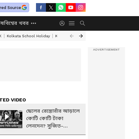
red Source
িষ
বিশ্বের খবর
K
Kolkata School Holiday
Kolkata Weather Update
West Bengal Wea
TED VIDEO
ছেলের রেস্তোরাঁর আড়ালে
কোটি কোটি টাকা
W PLAYING
লেনদেন? সুজিত-
গ্রেফতারে বড় রহস্য ফাঁস