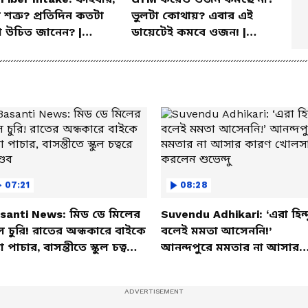
না শত্রু? প্রতিদিন কতটা
ভুলটা কোথায়? এবার এই
 উচিত জানেন? |
ডায়েটেই কমবে ওজন! |
la Health Tips
Summer Weight Gain
Problem | Diet
07:21
08:28
santi News: মিড ডে মিলের
Suvendu Adhikari: ‘এরা হিন্দ
ল চুরি! রাতের অন্ধকারে বাইকে
বলেই মমতা আসেননি!’
তা পাচার, বাসন্তীতে স্কুল চত্বরে
আনন্দপুরে মমতার না আসার
্ডব
কারণ খোলসা করলেন শুভেন্দু