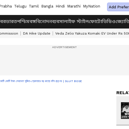
Prabha
Telugu
Tamil
Bangla
Hindi
Marathi
MyNation
Add Prefer
খবর
ভারত
পশ্চিমবঙ্গ
বিনোদন
ব্যবসা
লাইফ স্টাইল
ফোটো
ভিডিও
জ্যোত
Commission
DA Hike Update
Veda Zelio Yakuza Komaki EV Under Rs 50
ে কোটি কোটি টাকা লেনদেন? সুজিত-গ্রেফতারে বড় রহস্য ফাঁস ED'র! | SUJIT BOSE
RELA
NO