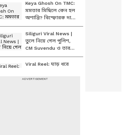
ED'র! | Sujit Bose
Keya Ghosh On TMC:
মমতার মিছিলে কেন হল
অশান্তি? বিস্ফোরক দাবি
কেয়া ঘোষের
Siliguri Viral News |
তুলে নিয়ে গেল পুলিশ,
CM Suvendu ও তার
মা-কে নিয়ে এমন মন্তব্য
এই ছাত্রের! কেন?
Viral Reel: ঘাড় ধরে
তুলে নিয়ে গেল পুলিশ,
মুখ্যমন্ত্রী শুভেন্দু ও তার
মা-কে নিয়ে এমন মন্তব্য
এই ছাত্রের! কী হল দেখুন!
Kunal Ghosh | 'BJP'র
ক্রিমিনালগুলো আমাদের
ফেলে মারল, আর পুলিশ
দাঁড়িয়ে দেখল!' | TMC
News
Cooch Behar TMC
News: দেদার কাঠমানি