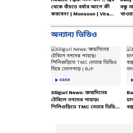
থেকে বাঁচতে বর্ষার আগে কী
বন্ধু 
করবেন? | Monsoon | Vira
খাওয়া
Fever | Cough
Bang
অন্যান্য ভিডিও
03:59
Siliguri News: জন্মদিনের
Ba
টেবিলে নগদের পাহাড়!
চা
শিলিগুড়িতে TMC নেতার ভিডিও
বস্
ঘিরে তোলপাড় | BJP
তাণ