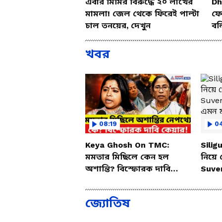
এবার মিমির বিরুদ্ধে ২০ লাখের
Dh
মামলা! জেল থেকে ফিরেই পাল্টা
ফের
চাল তনয়ের, দেখুন
বল
খবর
08:19
0
Keya Ghosh On TMC:
Silig
মমতার মিছিলে কেন হল
নিয়ে 
অশান্তি? বিস্ফোরক দাবি
Suve
কেয়া ঘোষের
এমন ম
জ্যোতিষ