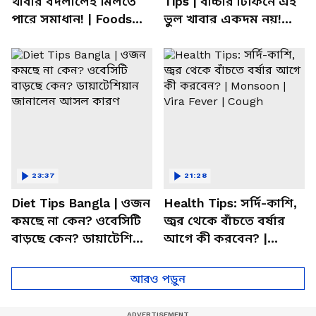
খাবার বদলালেই মিলতে
Tips | বাচ্চার টিফিনে এই
পারে সমাধান! | Foods
ভুল খাবার একদম নয়!
For Mental Health
সতর্ক করলেন পুষ্টিবিদ
23:37
21:28
Diet Tips Bangla | ওজন
Health Tips: সর্দি-কাশি,
কমছে না কেন? ওবেসিটি
জ্বর থেকে বাঁচতে বর্ষার
বাড়ছে কেন? ডায়াটেশিয়ান
আগে কী করবেন? |
জানালেন আসল কারণ
Monsoon | Vira Fever |
Cough
আরও পড়ুন