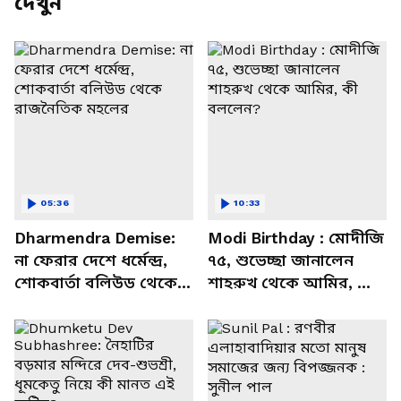
দেখুন
05:36
10:33
Dharmendra Demise:
Modi Birthday : মোদীজি
না ফেরার দেশে ধর্মেন্দ্র,
৭৫, শুভেচ্ছা জানালেন
শোকবার্তা বলিউড থেকে
শাহরুখ থেকে আমির, কী
রাজনৈতিক মহলের
বললেন?