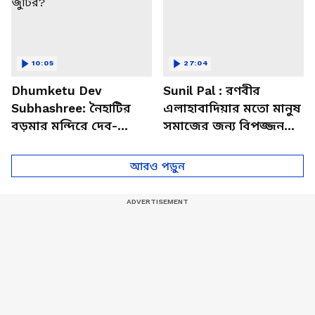
10:05
27:04
Dhumketu Dev
Sunil Pal : রণবীর
Subhashree: নৈহাটির
এলাহাবাদিয়ার মতো মানুষ
বড়মার মন্দিরে দেব-
সমাজের জন্য বিপজ্জনক :
শুভশ্রী, ধূমকেতু নিয়ে কী
সুনীল পাল
মানত এই জুটির?
আরও পড়ুন