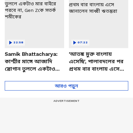
22:58
07:22
Samik Bhattacharya:
'আতঙ্ক মুক্ত বাংলায়
কাশ্মীর মাঙ্গে আজাদি
এসেছি', পালাবদলের পর
স্লোগান তুললে একটাও
প্রথম বার বাংলায় এসে
মার বাইরে পরবে না, Gen
জানালেন সাধ্বী ঋতম্ভরা
Zকে সতর্ক শমীকের
আরও পড়ুন