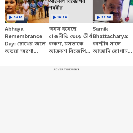
04:10
10:26
22:58
Abhaya
'বয়স হয়েছে
Samik
Remembrance
রাজনীতি ছেড়ে তীর্থ
Bhattacharya:
Day: চোখের জলে
করুণ', মমতাকে
কাশ্মীর মাঙ্গে
অভয়া স্মরণ!
আক্রমণ বিজেপির
আজাদি স্লোগান
হাসপাতালে ২
শর্বরীর
তুললে একটাও মা
মিনিট নিরবতা
বাইরে পরবে না,
পালন চিকিৎসক-
Gen Zকে সতর্ক
নার্সদের
শমীকের