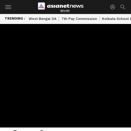
বাংলা
TRENDING :
West Bengal DA
7th Pay Commission
Kolkata School 