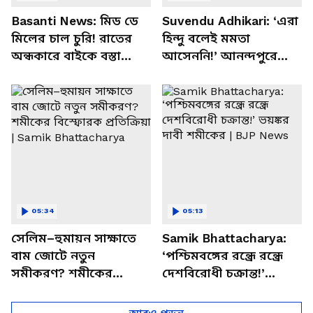
Basanti News: মিড ডে
Suvendu Adhikari: ‘এরা
মিলের চাল চুরি! রাতের
হিন্দু বলেই মমতা
অন্ধকারে বাইকে বস্তা
আসেননি!’ আনন্দপুরে
পাচার, বাসন্তীতে স্কুল
মমতার না আসার কারণ
চত্বরে তাণ্ডব
খোলসা করলেন শুভেন্দু
05:34
05:13
সেলিম–হুমায়ন সাক্ষাতে
Samik Bhattacharya:
বাম জোটে নতুন
‘পশ্চিমবঙ্গের রন্ধ্রে রন্ধ্রে
সমীকরণ? শমীকের
দেশবিরোধী চক্রান্ত!’
বিস্ফোরক প্রতিক্রিয়া |
ভয়ঙ্কর দাবী শমীকের |
Samik Bhattacharya
BJP News