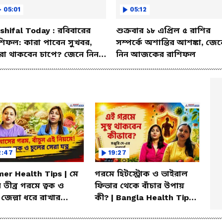
05:01
05:12
shifal Today : রবিবারের
শুক্রবার ১৮ এপ্রিল ৫ রাশির
শিফল: কারা পাবেন সুখবর,
সম্পর্কে অশান্তির আশঙ্কা, জেন
রা থাকবেন চাপে? জেনে নিন
নিন আজকের রাশিফল
শদে
2:47
19:27
er Health Tips | মে
গরমে হিটস্ট্রোক ও ভাইরাল
 তীব্র গরমে ত্বক ও
ফিভার থেকে বাঁচার উপায়
 জেল্লা ধরে রাখার
কী? | Bangla Health Tips |
িক উপায়!
Dietitian Advice