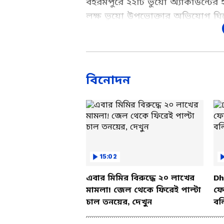
বহরমপুরে ২২টি ভুয়ো অ্যাকাউন্টের 
লক্ষ ভুয়ো উপভোক্তার অভিযোগ ঘিরে
অগ্রগতি এবং এই বিতর্কের সমস্ত গুরু
Add Asianetnews Bangla a
বিনোদন
15:02
এবার মিমির বিরুদ্ধে ২০ লাখের
Dh
মামলা! জেল থেকে ফিরেই পাল্টা
ফের
চাল তনয়ের, দেখুন
বল