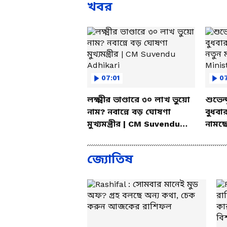
খবর
07:01
07
লক্ষ্মীর ভাণ্ডারে ৩০ লাখ ভুয়ো
শুভেন্
নাম? নবান্নে বড় ঘোষণা
বুধবা
মুখ্যমন্ত্রীর | CM Suvendu
নামছেন
Adhikari
BJP 
জ্যোতিষ