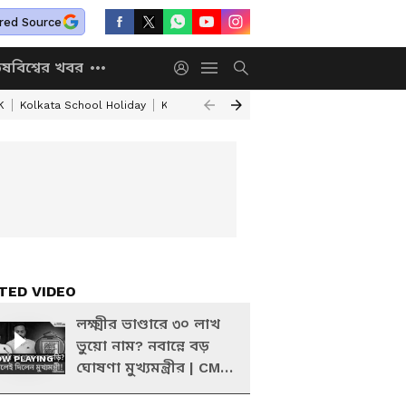
red Source
িষ
বিশ্বের খবর
K
Kolkata School Holiday
Kolkata Weather Update
West Bengal Wea
TED VIDEO
লক্ষ্মীর ভাণ্ডারে ৩০ লাখ
ভুয়ো নাম? নবান্নে বড়
W PLAYING
ঘোষণা মুখ্যমন্ত্রীর | CM
Suvendu Adhikari