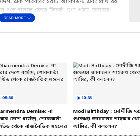
হদিশ, এক পরিবারে ১৫টি অ্যাকাউন্ট এবং প্রায় ৩০
 শুরু হয়েছে জোর বিতর্ক। SIT গঠন, তদন্তের
ত্বপূর্ণ তথ্য জানুন এই ভিডিওতে।
READ MORE
s a Preferred Source
05:36
10:33
armendra Demise: না
Modi Birthday : মোদীজি ৭৫
ার দেশে ধর্মেন্দ্র, শোকবার্তা
শুভেচ্ছা জানালেন শাহরুখ থে
িউড থেকে রাজনৈতিক মহলের
আমির, কী বললেন?