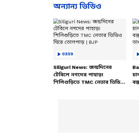
অন্যান্য ভিডিও
03:59
Siliguri News: জন্মদিনের
Ba
টেবিলে নগদের পাহাড়!
চা
শিলিগুড়িতে TMC নেতার ভিডিও
বস্
ঘিরে তোলপাড় | BJP
তাণ