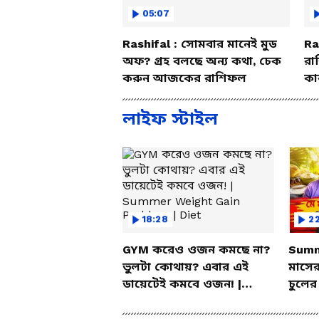
05:07
Rashifal : সোমবার মানেই মুড
Ra
অফ? গ্রহ বলছে অন্য কথা, চেক
রা
করুন আজকের রাশিফল
কা
বি
লাইফ স্টাইল
18:28
2
GYM করেও ওজন কমছে না?
Summ
ভুলটা কোথায়? এবার এই
মাসের
ডায়েটেই কমবে ওজন! |
চুলের
Summer Weight Gain
ম্যাজ
Problem | Diet