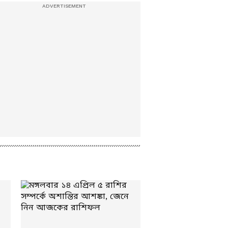
Chowdhury | TMC
News