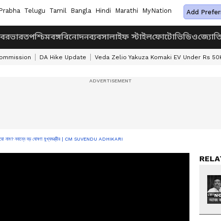
Prabha
Telugu
Tamil
Bangla
Hindi
Marathi
MyNation
Add Prefer
খবর
ভারত
পশ্চিমবঙ্গ
বিনোদন
ব্যবসা
লাইফ স্টাইল
ফোটো
ভিডিও
জ্যোত
Commission
DA Hike Update
Veda Zelio Yakuza Komaki EV Under Rs 50
াখ ভুয়ো নাম? নবান্নে বড় ঘোষণা মুখ্যমন্ত্রীর | CM SUVENDU ADHIKARI
RELA
NO