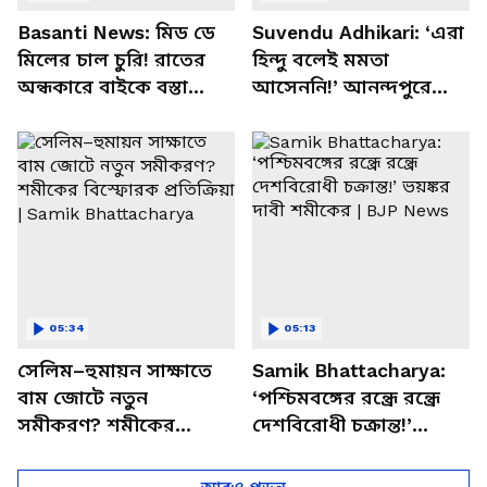
Basanti News: মিড ডে
Suvendu Adhikari: ‘এরা
মিলের চাল চুরি! রাতের
হিন্দু বলেই মমতা
অন্ধকারে বাইকে বস্তা
আসেননি!’ আনন্দপুরে
পাচার, বাসন্তীতে স্কুল
মমতার না আসার কারণ
চত্বরে তাণ্ডব
খোলসা করলেন শুভেন্দু
05:34
05:13
সেলিম–হুমায়ন সাক্ষাতে
Samik Bhattacharya:
বাম জোটে নতুন
‘পশ্চিমবঙ্গের রন্ধ্রে রন্ধ্রে
সমীকরণ? শমীকের
দেশবিরোধী চক্রান্ত!’
বিস্ফোরক প্রতিক্রিয়া |
ভয়ঙ্কর দাবী শমীকের |
Samik Bhattacharya
BJP News