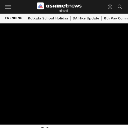
বাংলা
TRENDING :
Kolkata School Holiday
DA Hike Update
8th Pay Comm