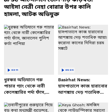
আইসা নেত্রী নেহা বোরার উপর কালি
হামলা, আটক অভিযুক্ত
03:11
05:04
ধুরন্ধর অভিযানে গরু
Basirhat News:
পাচার গ্যাং থেকে নারী
হাসপাতালে কাজ হারানোর
কেলেঙ্কারির পর্দা ফাঁস,
আশঙ্কায় দেড় শতাধিক
জানালেন পুলিশ কর্তা
আয়া! করোনা কালের
পাপিয়া
দিদিরা চরম সঙ্কটে