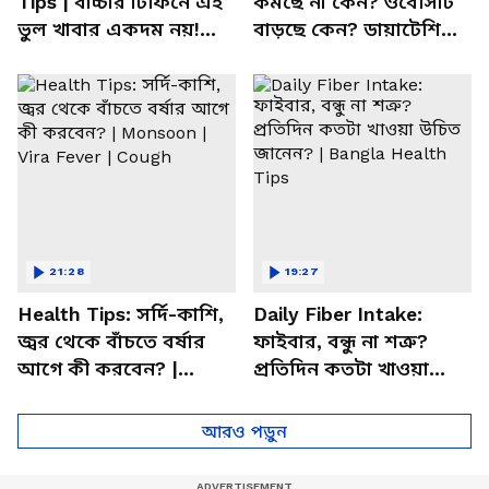
Tips | বাচ্চার টিফিনে এই
কমছে না কেন? ওবেসিটি
ভুল খাবার একদম নয়!
বাড়ছে কেন? ডায়াটেশিয়ান
সতর্ক করলেন পুষ্টিবিদ
জানালেন আসল কারণ
21:28
19:27
Health Tips: সর্দি-কাশি,
Daily Fiber Intake:
জ্বর থেকে বাঁচতে বর্ষার
ফাইবার, বন্ধু না শত্রু?
আগে কী করবেন? |
প্রতিদিন কতটা খাওয়া
Monsoon | Vira Fever |
উচিত জানেন? | Bangla
Cough
Health Tips
আরও পড়ুন