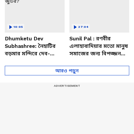
10:05
27:04
Dhumketu Dev
Sunil Pal : রণবীর
Subhashree: নৈহাটির
এলাহাবাদিয়ার মতো মানুষ
বড়মার মন্দিরে দেব-
সমাজের জন্য বিপজ্জনক :
শুভশ্রী, ধূমকেতু নিয়ে কী
সুনীল পাল
মানত এই জুটির?
আরও পড়ুন