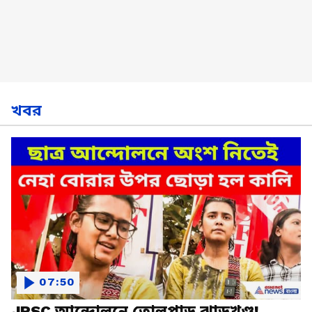
খবর
07:50
JPSC আন্দোলনে তোলপাড় ঝাড়খণ্ড!