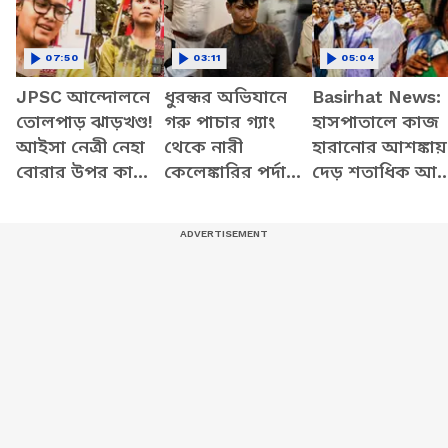
07:50
03:11
05:04
JPSC আন্দোলনে
ধুরন্ধর অভিযানে
Basirhat News:
তোলপাড় ঝাড়খণ্ড!
গরু পাচার গ্যাং
হাসপাতালে কাজ
আইসা নেত্রী নেহা
থেকে নারী
হারানোর আশঙ্কায়
বোরার উপর কালি
কেলেঙ্কারির পর্দা
দেড় শতাধিক আয়
হামলা, আটক
ফাঁস, জানালেন
করোনা কালের
অভিযুক্ত
পুলিশ কর্তা পাপিয়া
দিদিরা চরম সঙ্কটে