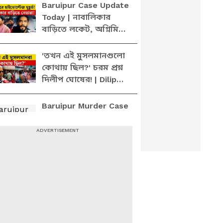
Suvendu Adhikari
Baruipur Case Update
Today | নাবালিকার
বাড়িতে লকেট, অগ্নিমিত্রা,
সায়নি থেকে নৌসাদরা,
লকেটরা
'তখন এই মুসলমানগুলো
কোথায় ছিল?' চরম প্রশ্ন
দিলীপ ঘোষের! | Dilip
Ghosh Explosive
Speech | Baruipur
Baruipur Murder Case
Update: বারুইপুরে নিহত
নাবালিকার বাড়িতে গিয়ে
কী বললেন অগ্নিমিত্রা,
লকেট ও নৌশাদ?
Dilip Ghosh on
Baruipur Case: 'তখন
এই মুসলমানগুলো
কোথায় ছিল?' বারুইপুর
কাণ্ডে চরম প্রশ্ন দিলীপ
'গেছেন ভূতের মত, ওরা
ঘোষের!
বেরলে রাস্তায় কুকুরও