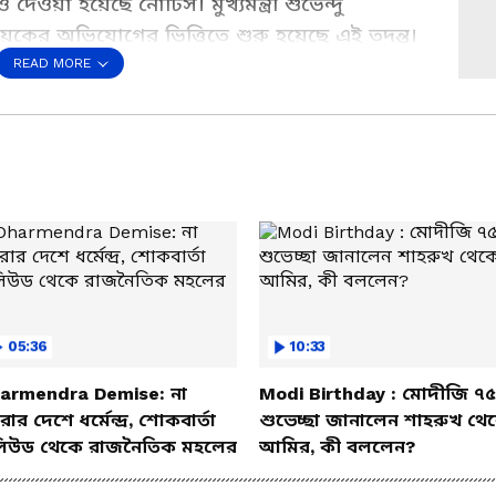
 দেওয়া হয়েছে নোটিস। মুখ্যমন্ত্রী শুভেন্দু
ায়কের অভিযোগের ভিত্তিতে শুরু হয়েছে এই তদন্ত।
রুতর প্রশ্ন। CID তদন্তে নতুন কী তথ্য সামনে
READ MORE
s a Preferred Source
05:36
10:33
armendra Demise: না
Modi Birthday : মোদীজি ৭৫
ার দেশে ধর্মেন্দ্র, শোকবার্তা
শুভেচ্ছা জানালেন শাহরুখ থে
িউড থেকে রাজনৈতিক মহলের
আমির, কী বললেন?