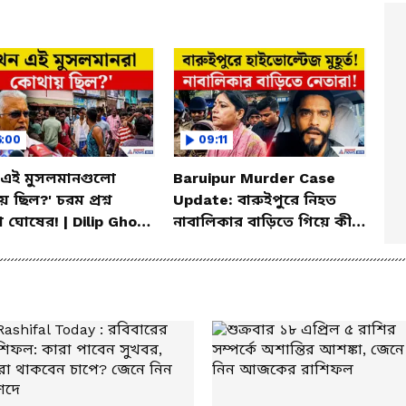
6:00
09:11
 এই মুসলমানগুলো
Baruipur Murder Case
 ছিল?' চরম প্রশ্ন
Update: বারুইপুরে নিহত
 ঘোষের! | Dilip Ghosh
নাবালিকার বাড়িতে গিয়ে কী
sive Speech |
বললেন অগ্নিমিত্রা, লকেট ও
ipur
নৌশাদ?