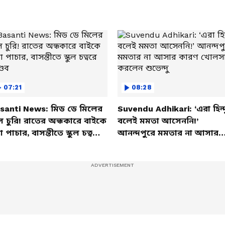
07:21
08:28
santi News: মিড ডে মিলের
Suvendu Adhikari: ‘এরা হিন্দ
ল চুরি! রাতের অন্ধকারে বাইকে
বলেই মমতা আসেননি!’
তা পাচার, বাসন্তীতে স্কুল চত্বরে
আনন্দপুরে মমতার না আসার
্ডব
কারণ খোলসা করলেন শুভেন্দু