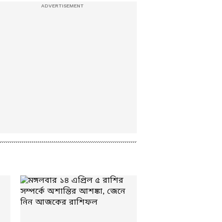
বারুইপুরে নৃশংসতার
পিছনের পরিকল্পনা বলে
ফেলল অন্যতম অভিযুক্ত,
দেখুন