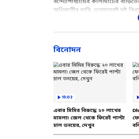
বন্দ্যোপাধ্যায়ের কালীঘাটের বাড়িতেও
অধিকারীর দাবি, তৃণমূলেরই দুই বিধ
রেজোলিউশনে থাকা সই নিয়ে উঠেছে গু
এল? দেখুন এই বিস্তারিত প্রতিবেদন।
Add Asianetnews Bangla a
বিনোদন
15:02
এবার মিমির বিরুদ্ধে ২০ লাখের
Dh
মামলা! জেল থেকে ফিরেই পাল্টা
ফের
চাল তনয়ের, দেখুন
বল