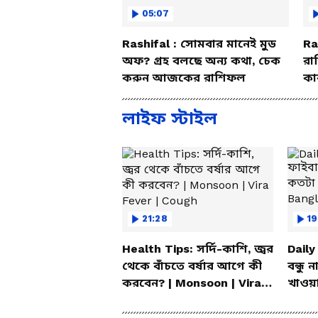
05:07
Rashifal : সোমবার মানেই মুড
Ra
অফ? গ্রহ বলছে অন্য কথা, চেক
রা
করুন আজকের রাশিফল
কা
বি
লাইফ স্টাইল
21:28
19
Health Tips: সর্দি-কাশি, জ্বর
Daily
থেকে বাঁচতে বর্ষার আগে কী
বন্ধু 
করবেন? | Monsoon | Vira
খাওয়া
Fever | Cough
Bang