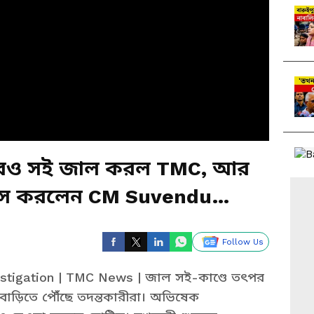
েরও সই জাল করল TMC, আর
াঁস করলেন CM Suvendu
Follow Us
stigation | TMC News | জাল সই-কাণ্ডে তৎপর
াড়িতে পৌঁছে তদন্তকারীরা। অভিষেক