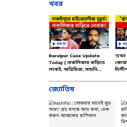
খবর
09:11
0
Baruipur Case Update
'তখন
Today | নাবালিকার বাড়িতে
কোথায়
লকেট, অগ্নিমিত্রা, সায়নি
দিলীপ
থেকে নৌসাদরা, লকেটরা
Explo
Baru
জ্যোতিষ