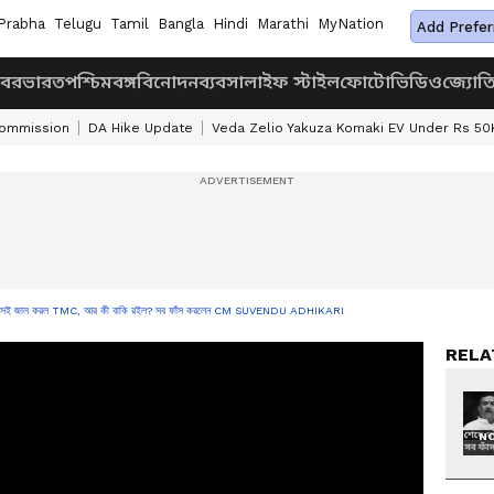
Prabha
Telugu
Tamil
Bangla
Hindi
Marathi
MyNation
Add Prefer
খবর
ভারত
পশ্চিমবঙ্গ
বিনোদন
ব্যবসা
লাইফ স্টাইল
ফোটো
ভিডিও
জ্যোত
Commission
DA Hike Update
Veda Zelio Yakuza Komaki EV Under Rs 50
ও সই জাল করল TMC, আর কী বাকি রইল? সব ফাঁস করলেন CM SUVENDU ADHIKARI
RELA
NO