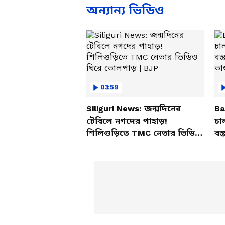
অন্যান্য ভিডিও
03:59
Siliguri News: জন্মদিনের
Ba
টেবিলে নগদের পাহাড়!
চা
শিলিগুড়িতে TMC নেতার ভিডিও
বস্
ঘিরে তোলপাড় | BJP
তাণ