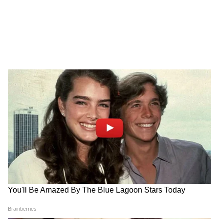
Chinsurah | বিধায়কের এক ধমকেই কেমন
'মিনমিন' করছে ঠিকাদার, মুহূর্তে বদলে গেল
ছবি!