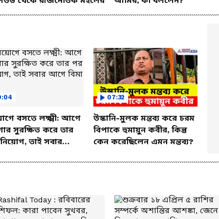
িউড থেকে রাজনৈতিক মহলের
আমির, কী বললেন?
9:04
07:32
োগে বসতে লক্ষ্মী: আগে
উস্কানি-মুলক মন্তব্য করে চরম
র সুরক্ষিত করে তার
বিপাকে হুমায়ুন কবীর, কিন্তু
নিয়োগ, তাই সবার
কেন করেছিলেন এমন মন্তব্য?
বিমা করান