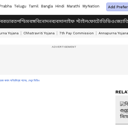
Prabha
Telugu
Tamil
Bangla
Hindi
Marathi
MyNation
Add Prefer
খবর
ভারত
পশ্চিমবঙ্গ
বিনোদন
ব্যবসা
লাইফ স্টাইল
ফোটো
ভিডিও
জ্যোত
rna Yojana
Chhatravriti Yojana
7th Pay Commission
Annapurna Yojan
 চরম জবাব অগ্নিমিত্রা পালের, দেখুন ভিডিও
RELA
NO