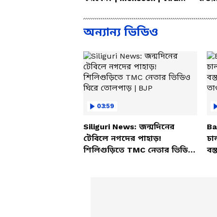
Fever | Cough
Bang
অন্যান্য ভিডিও
03:59
Siliguri News: জন্মদিনের
Ba
টেবিলে নগদের পাহাড়!
চা
শিলিগুড়িতে TMC নেতার ভিডিও
বস্
ঘিরে তোলপাড় | BJP
তাণ