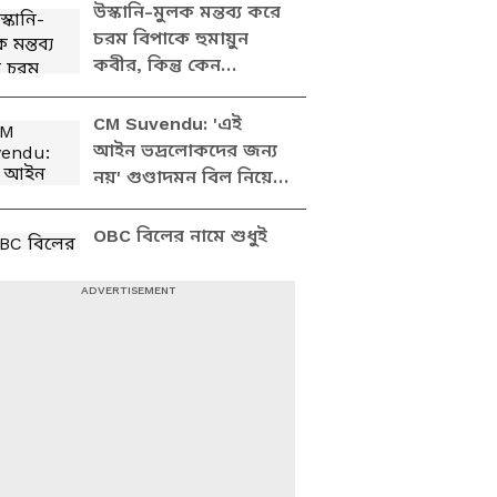
উস্কানি-মুলক মন্তব্য করে
চরম বিপাকে হুমায়ুন
কবীর, কিন্তু কেন
করেছিলেন এমন মন্তব্য?
CM Suvendu: 'এই
আইন ভদ্রলোকদের জন্য
নয়' গুণ্ডাদমন বিল নিয়ে
কড়া বার্তা মুখ্যমন্ত্রীর! কী
বললেন?
OBC বিলের নামে শুধুই
মুসলিম তোষণ করেছে
তৃণমূল? ভরা বিধানসভায়
সব ফাঁস করলেন
অরিজিৎ বক্সী!
Suvendu vs Humayun:
শুভেন্দুর কড়া ওষুধের পর
ভোলবদল হুমায়ুনের,
দেখুন কী বলছেন
CM on Humayun:
'এনাফ ইজ এনাফ'