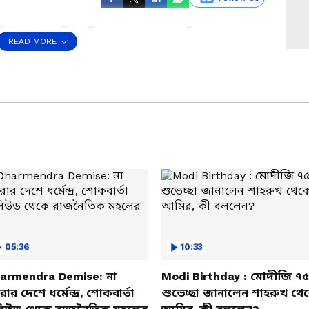
োধিতা করায় বিরোধীদের চরম জবাব দিলেন
READ MORE
র আমলে ঘটে যাওয়া কিছু ঘটনার উদাহরণ দিয়ে চরম
থা আসানসোলের বিধায়ক অগ্নিমিত্রা পাল। দেখুন কী
s a Preferred Source
05:36
10:33
armendra Demise: না
Modi Birthday : মোদীজি ৭৫
ার দেশে ধর্মেন্দ্র, শোকবার্তা
শুভেচ্ছা জানালেন শাহরুখ থে