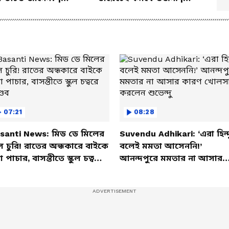
la Health Tips
Summer Weight Gain
Problem | Diet
07:21
08:28
santi News: মিড ডে মিলের
Suvendu Adhikari: ‘এরা হিন্দ
ল চুরি! রাতের অন্ধকারে বাইকে
বলেই মমতা আসেননি!’
তা পাচার, বাসন্তীতে স্কুল চত্বরে
আনন্দপুরে মমতার না আসার
্ডব
কারণ খোলসা করলেন শুভেন্দু