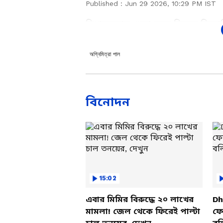
Published :
Jun 29 2026, 10:29 PM IST
বিধানসভায় গুন্ডা দমন বিলের বির
অগ্নিমিত্রা পাল। তৃণমূল সরকারে
আক্রমণ শানালেন রাজ্যের মন্ত্রী ত
অগ্নিমিত্রা পাল
বলছেন।
বিনোদন
Add Asianetnews Bangla a
15:02
এবার মিমির বিরুদ্ধে ২০ লাখের
Dh
মামলা! জেল থেকে ফিরেই পাল্টা
ফের