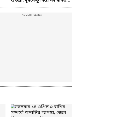
শুভশ্রী, ধূমকেতু নিয়ে কী মানত
তুমুল বিক্ষোভ
এই জুটির?