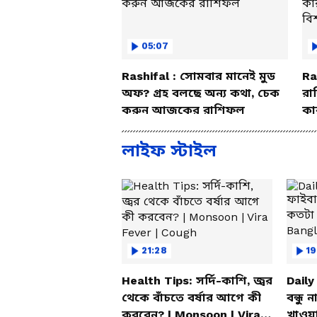
05:07
Rashifal : সোমবার মানেই মুড
Ra
অফ? গ্রহ বলছে অন্য কথা, চেক
রা
করুন আজকের রাশিফল
কা
বি
লাইফ স্টাইল
21:28
19
Health Tips: সর্দি-কাশি, জ্বর
Daily
থেকে বাঁচতে বর্ষার আগে কী
বন্ধু 
করবেন? | Monsoon | Vira
খাওয়া