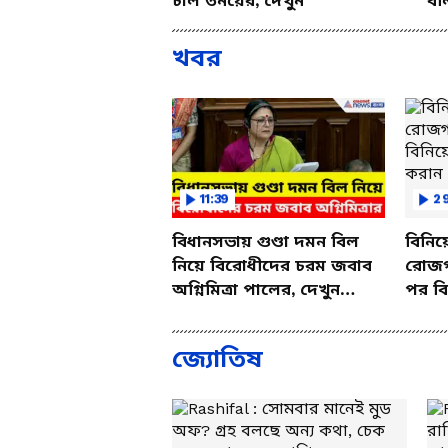
চাল তনয়ের, দেখুন
বল
খবর
11:39
2
বিধানসভায় গুণ্ডা দমন বিল
বিনিয়
নিয়ে বিরোধীদের চরম জবাব
রোজগা
অগ্নিমিত্রা পালের, দেখুন
পর বি
ভিডিও
আগে 
জ্যোতিষ