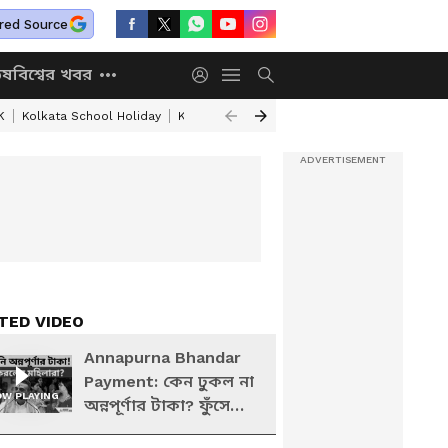
red Source
িষ
বিশ্বের খবর
K
Kolkata School Holiday
Kolkata Weather Update
West Bengal Wea
TED VIDEO
Annapurna Bhandar
Payment: কেন ঢুকল না
W PLAYING
অন্নপূর্ণার টাকা? ফুঁসে
উঠে কী করলেন