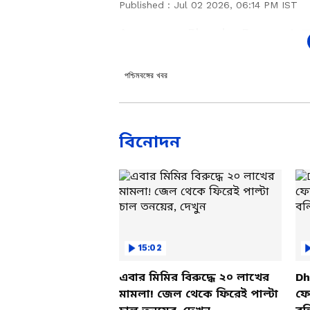
Published :
Jul 02 2026, 06:14 PM IST
Annapurna Bhandar Payment: অন্ন
বালুরঘাট মহকুমাশাসকের (এসডিও)
মহিলা। তাঁদের দাবি, পৌরসভার মাধ
পশ্চিমবঙ্গের খবর
জমা দেওয়ার পরও এখনও পর্যন্ত ব্যাঙ
কাছে দ্রুত সমস্যার সমাধান ও প্রক
বিক্ষোভকারীরা। এই ভিডিওতে দেখুন বা
বিনোদন
আবেদনকারীদের অভিযোগ এবং প্রশাসন
Add Asianetnews Bangla a
15:02
এবার মিমির বিরুদ্ধে ২০ লাখের
Dh
মামলা! জেল থেকে ফিরেই পাল্টা
ফের