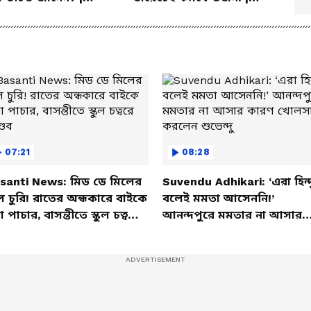
la Health Tips
Summer Weight Gain
Problem | Diet
07:21
08:28
santi News: মিড ডে মিলের
Suvendu Adhikari: ‘এরা হিন্দ
ল চুরি! রাতের অন্ধকারে বাইকে
বলেই মমতা আসেননি!’
তা পাচার, বাসন্তীতে স্কুল চত্বরে
আনন্দপুরে মমতার না আসার
্ডব
কারণ খোলসা করলেন শুভেন্দু