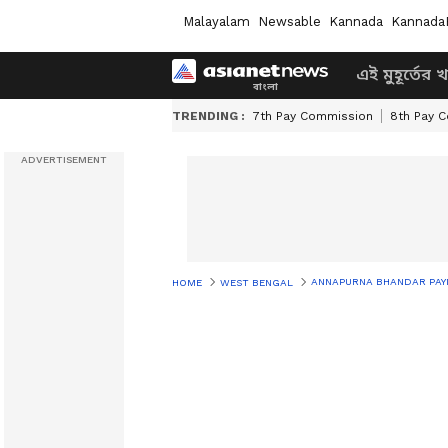
Malayalam
Newsable
Kannada
Kannada
এই মুহূর্তের 
TRENDING :
7th Pay Commission
8th Pay 
ANNAPURNA BHANDAR PAYMENT: কেন ঢ
HOME
WEST BENGAL