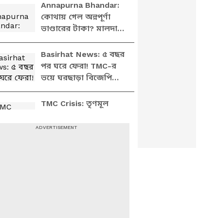
বালুরঘাটের মহিলারা?
Annapurna Bhandar:
কোথায় গেল অন্নপূর্ণা
ভাণ্ডারের টাকা? মালদায়
পৌরসভায় তালা মেরে
তীব্র বিক্ষোভ
Basirhat News: ৫ বছর
পর ঘরে ফেরা! TMC-র
ভয়ে ঘরছাড়া বিজেপি
পরিবারের আবেগঘন
ঘরওয়াপসি
TMC Crisis: তৃণমূল
কার? কমিশনের সঙ্গে
বৈঠক শেষে বিস্ফোরক
ঋতব্রত, কী বললেন?
Abhijit Das: বড়
পর্দাফাঁস! 'সেবাশ্রয়' ক্যাম্প
আসলে কী? কীভাবে
চলত? বিরাট অভিযোগ
অভিজিৎ-এর!
Riju Dutta: মহুয়ার ডিম
কাণ্ডে মুখ খুলেই