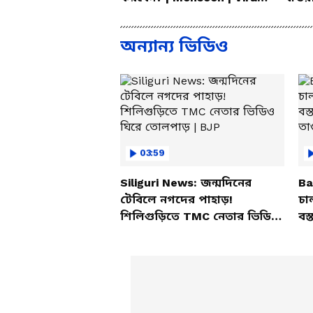
Fever | Cough
Bang
অন্যান্য ভিডিও
03:59
Siliguri News: জন্মদিনের
Ba
টেবিলে নগদের পাহাড়!
চা
শিলিগুড়িতে TMC নেতার ভিডিও
বস্
ঘিরে তোলপাড় | BJP
তাণ