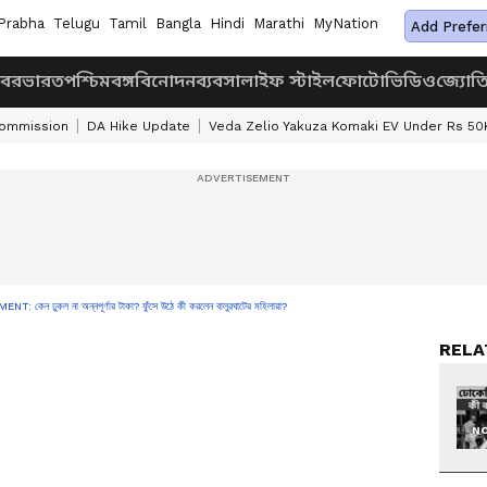
Prabha
Telugu
Tamil
Bangla
Hindi
Marathi
MyNation
Add Prefer
খবর
ভারত
পশ্চিমবঙ্গ
বিনোদন
ব্যবসা
লাইফ স্টাইল
ফোটো
ভিডিও
জ্যোত
Commission
DA Hike Update
Veda Zelio Yakuza Komaki EV Under Rs 50
ুকল না অন্নপূর্ণার টাকা? ফুঁসে উঠে কী করলেন বালুরঘাটের মহিলারা?
RELA
NO