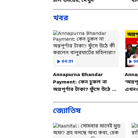
চাল তনয়ের, দেখুন
বল
খবর
04:01
06
Annapurna Bhandar
Anna
Payment: কেন ঢুকল না
'অন্ন
অন্নপূর্ণার টাকা? ফুঁসে উঠে কী
এখনও
করলেন বালুরঘাটের মহিলারা?
ফুঁসে
জ্যোতিষ