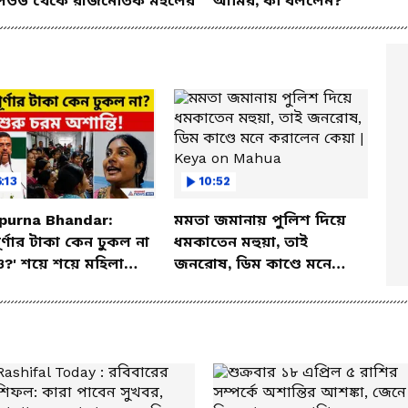
িউড থেকে রাজনৈতিক মহলের
আমির, কী বললেন?
:13
10:52
purna Bhandar:
মমতা জমানায় পুলিশ দিয়ে
পূর্ণার টাকা কেন ঢুকল না
ধমকাতেন মহুয়া, তাই
?' শয়ে শয়ে মহিলা
জনরোষ, ডিম কাণ্ডে মনে
 উঠলেন! | Dhupguri
করালেন কেয়া | Keya on
Mahua