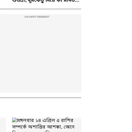
শুভশ্রী, ধূমকেতু নিয়ে কী মানত
কল্যাণ?
এই জুটির?