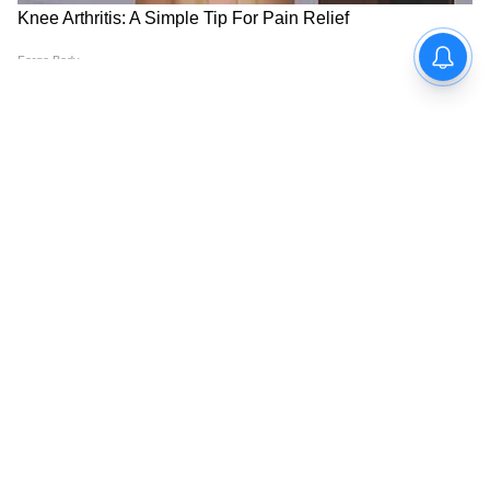
ব্যক্তিগত তথ্য পূরণ করে সাবমিট (Submit) করুন।
6
6
Image Credit :
Gemini
অফলাইনে আবেদন করার নিয়ম
যারা অনলাইনে আবেদন করতে পারছেন না, তারা
আপনার নিকটবর্তী জনসেবা কেন্দ্র (CSC Centre)
অথবা এই প্রকল্পের তালিকাভুক্ত যেকোনো সরকারি
বা বেসরকারি হাসপাতালে (Empanelled
Hospitals) গিয়ে 'আয়ুষ্মান মিত্র'-র সাথে