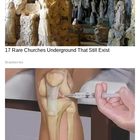
ফিঙ্গারপ্রিন্টের মাধ্যমে ই-কেওয়াইসি ভেরিফিকেশন
সম্পন্ন করতে হবে।
5
6
Image Credit :
Asianet News
ই-কেওয়াইসি করুন
ই-কেওয়াইসি সফল হলে উপভোক্তার একটি লাইভ
ছবি (Live Photo) অ্যাপ বা ওয়েবক্যামের মাধ্যমে
তুলতে হবে। মনে রাখবেন, এই ছবিটি যেন আধার
কার্ডের ছবির সঙ্গে মেলে। এরপর বাকি প্রয়োজনীয়