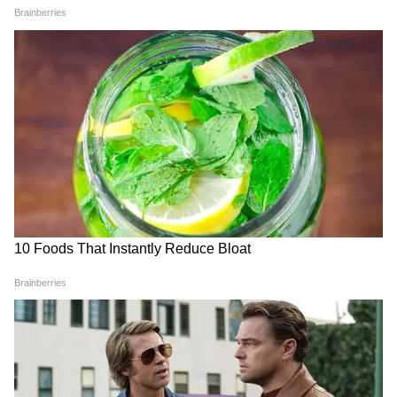
Related Articles
Suvendu Adhikari: বঙ্গে গুণ্ডারাজ রুখতে
বিধানসভায় পেশ ঐতিহাসিক ‘গুন্ডাদমন বিল’, চাপে
তৃণমূল!
Kolkata News: বর্ষার মরশুম শুরু হতেই শহরে ফের
বিপর্যয়, কলকাতায় বাড়ি ভেঙে বিপত্তি
3
6