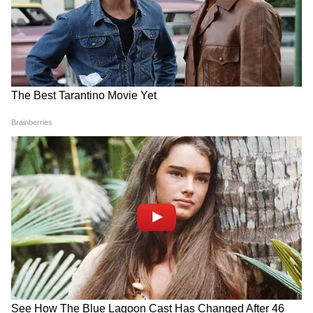
Image Credit :
Asianet News
অনলাইনে আবেদন করার নিয়ম
অফিসিয়াল পোর্টালে লগইনের জন্য প্রথমে
আয়ুষ্মান ভারতের অফিসিয়াল বেনিফিশিয়ারি
পোর্টাল (beneficiary.nha.gov.in) অথবা গুগল
প্লে স্টোর থেকে 'Ayushman App' ডাউনলোড
করুন। এরপর 'Beneficiary' অপশনটি বেছে নিয়ে
আপনার মোবাইল নম্বরটি বসিয়ে 'Verify' করুন
এবং ওটিপি (OTP) দিয়ে লগইন করুন।
4
6