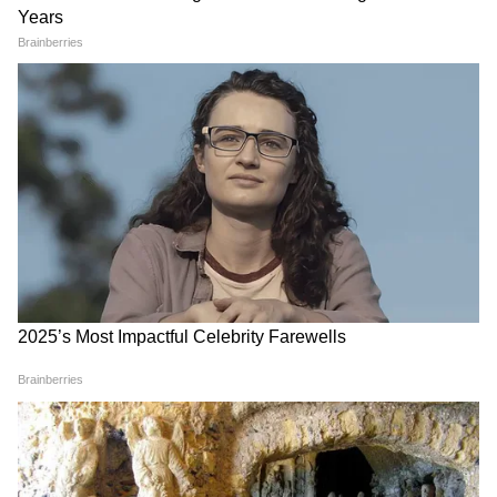
Image Credit :
Asianet News
অনলাইনে আবেদন করার নিয়ম
লগইন করার পর আপনার রাজ্য (State), স্কিম
(PMJAY) এবং জেলা নির্বাচন করুন। এবার
'Search By' অপশনে গিয়ে আপনার আধার কার্ড
নম্বর, রেশন কার্ড নম্বর বা নাম দিয়ে তালিকায়
আপনার বা আপনার পরিবারের নাম আছে কিনা
তা অনুসন্ধান (Search) করুন। তালিকায় আপনার
নাম দেখতে পেলে তার পাশে থাকা 'Do e-KYC'
বোতামে ক্লিক করুন। এখানে আধার ওটিপি
(Aadhaar OTP), ফেস অথেন্টিকেশন বা