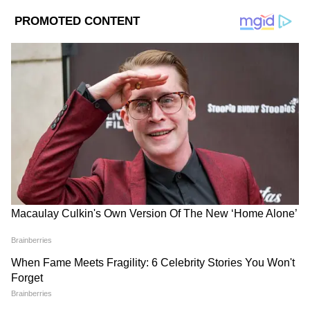
2
6
Image Credit :
Asianet News
কীভাবে আবেদন করবেন এই আয়ুস্মান
যোজনায়?
আধার কার্ড (Aadhaar Card) – এটি মোবাইল
নম্বরের সঙ্গে লিঙ্ক থাকা বাধ্যতামূলক।
রেশন কার্ড (Ration Card) বা ফ্যামিলি আইডি।
সচল মোবাইল নম্বর (ওটিপি ভেরিফিকেশনের