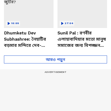
10:05
27:04
Dhumketu Dev
Sunil Pal : রণবীর
Subhashree: নৈহাটির
এলাহাবাদিয়ার মতো মানুষ
বড়মার মন্দিরে দেব-
সমাজের জন্য বিপজ্জনক :
শুভশ্রী, ধূমকেতু নিয়ে কী
সুনীল পাল
মানত এই জুটির?
আরও পড়ুন