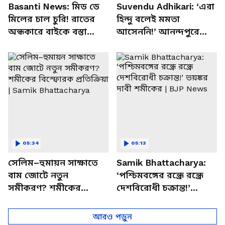
Basanti News: মিড ডে
Suvendu Adhikari: ‘এরা
মিলের চাল চুরি! রাতের
হিন্দু বলেই মমতা
অন্ধকারে বাইকে বস্তা
আসেননি!’ আনন্দপুরে
পাচার, বাসন্তীতে স্কুল
মমতার না আসার কারণ
চত্বরে তাণ্ডব
খোলসা করলেন শুভেন্দু
05:34
05:13
সেলিম–হুমায়ন সাক্ষাতে
Samik Bhattacharya:
বাম জোটে নতুন
‘পশ্চিমবঙ্গের রন্ধ্রে রন্ধ্রে
সমীকরণ? শমীকের
দেশবিরোধী চক্রান্ত!’
বিস্ফোরক প্রতিক্রিয়া |
ভয়ঙ্কর দাবী শমীকের |
Samik Bhattacharya
BJP News
আরও পড়ুন