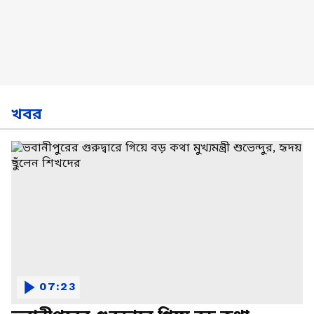
খবর
07:23