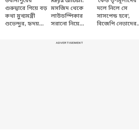
ভবানীপুরের
Keya Ghosh:
'কেউ তৃণমূলীদের
গুরুদ্বারে গিয়ে বড়
মসজিদ থেকে
দলে নিলে সে
কথা মুখ্যমন্ত্রী
লাউডস্পিকার
সাসপেন্ড হবে',
শুভেন্দুর, হৃদয়
সরানো নিয়ে
বিজেপি নেতাদের
ছুঁলেন শিখদের
বিস্ফোরক কেয়া
কড়া বার্তা দিলীপে
ঘোষ! কী বললেন
বিজেপি নেত্রী?