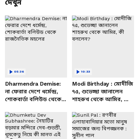
দেখুন
05:36
10:33
Dharmendra Demise:
Modi Birthday : মোদীজি
না ফেরার দেশে ধর্মেন্দ্র,
৭৫, শুভেচ্ছা জানালেন
শোকবার্তা বলিউড থেকে
শাহরুখ থেকে আমির, কী
রাজনৈতিক মহলের
বললেন?