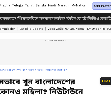
Prabha
Telugu
Tamil
Bangla
Hindi
Marathi
MyNation
Add Prefer
খবর
ভারত
পশ্চিমবঙ্গ
বিনোদন
ব্যবসা
লাইফ স্টাইল
ফোটো
ভিডিও
জ্যোত
Commission
DA Hike Update
Veda Zelio Yakuza Komaki EV Under Rs 50
বে খুন বাংলাদেশের সাংসদ! সঙ্গে ছিলেন কোনও মহিলা? নিউটাউনে মিলল রক্তাক্ত দেহ
ভাবে খুন বাংলাদেশের
FIFA 
ন কোনও মহিলা? নিউটাউনে