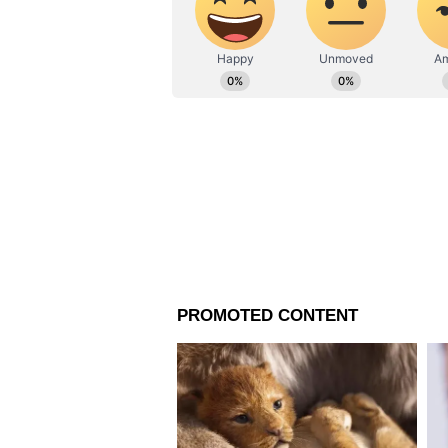
আরও একটি তথ্য বলছে, কলকাতা আস
নিয়েছিলেন আনোয়ারুল। সেখানে এক
কয়েকজন ছিলেন। তবে কে বা কারা ত
গোয়েন্দা শাখার পুলিশ, নিউ টাউ
ইতিমধ্যেই তদন্ত শুরু করেছে।
আরও খবরের জন্য চোখ রাখুন এশিয়
করুন এখানে।