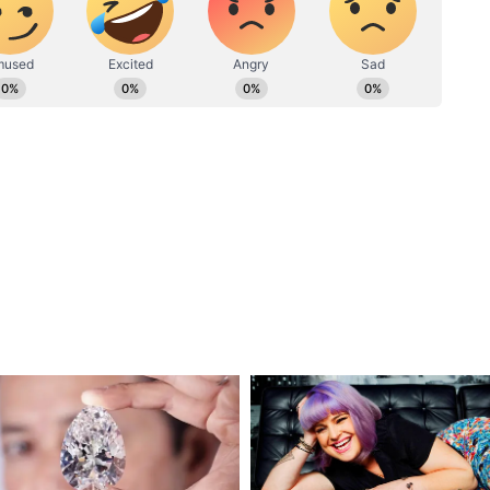
ার পর একটি বিলাসবহুল আবাসনে ফ্ল্যাট ভাড়া
জন মহিলা সঙ্গী সহ সাংসদের সঙ্গে আরও বেশ
াঁকে হত্যা করল তা এখনও পরিষ্কার নয়। বিধাননগর
ন থানার পুলিশ এবং এইচডিএফ আধিকারিকরা
ানেট নিউজ বাংলার হোয়াটসঅ্যাপ চ্যানেলে, ক্লিক