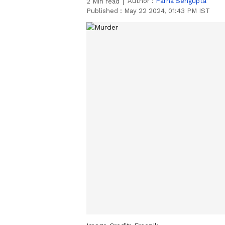
Author :
Parna Sengupta
2
Min read
Published :
May 22 2024, 01:43 PM IST