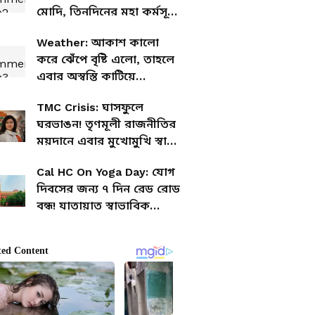
মোদি, তিনদিনের মহা কর্মসূচি
ঘোষণা শুভেন্দুর
Weather: আকাশ কালো
করে ঝেঁপে বৃষ্টি এলো, তাহলে
এবার অস্বস্তি কাটিয়ে
পাকাপাকি বর্ষা শুরু বঙ্গে?
TMC Crisis: ঘাসফুলে
ঘরভাঙন! তৃণমূলী রাজনীতির
ময়দানে এবার মুখোমুখি স্বামী
সুদীপ-স্ত্রী নয়না
Cal HC On Yoga Day: যোগ
দিবসের জন্য ৭ দিন রেড রোড
বন্ধ! যাতায়াত স্বাভাবিক
রাখতে রাজ্য ও সিপিকে কড়া
নির্দেশ আদালতের