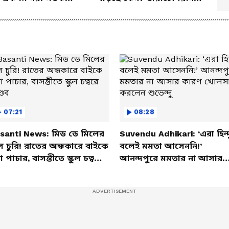
 পুষ্টিবিদ
জানালেন আসল কারণ
07:21
08:28
santi News: মিড ডে মিলের
Suvendu Adhikari: ‘এরা হিন্দ
ল চুরি! রাতের অন্ধকারে বাইকে
বলেই মমতা আসেননি!’
তা পাচার, বাসন্তীতে স্কুল চত্বরে
আনন্দপুরে মমতার না আসার
্ডব
কারণ খোলসা করলেন শুভেন্দু