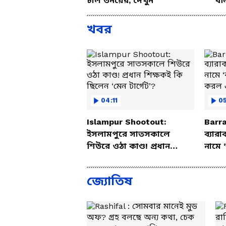
চাল তনয়ের, দেখুন
বল
খবর
04:11
05
Islampur Shootout:
Barr
ইসলামপুরে সাতসকালে
ব্যার
শিউরে ওঠা কাণ্ড! প্রধান
নামে ‘
শিক্ষকই কি ছিলেন ‘মেন
কারা
টার্গেট’?
জ্যোতিষ