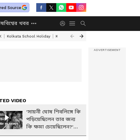
red Source
িষ
বিশ্বের খবর
K
Kolkata School Holiday
Kolkata Weather Update
West Bengal Wea
TED VIDEO
'সায়নী ঘোষ শিবলিঙ্গে কি
পড়িয়েছিলেন তার জন্য
W PLAYING
কি ক্ষমা চেয়েছিলেন?'
বিস্ফোরক সুকান্ত