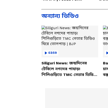
Mental Health
করলেন
অন্যান্য ভিডিও
03:59
Siliguri News: জন্মদিনের
Ba
টেবিলে নগদের পাহাড়!
চা
শিলিগুড়িতে TMC নেতার ভিডিও
বস্
ঘিরে তোলপাড় | BJP
তাণ