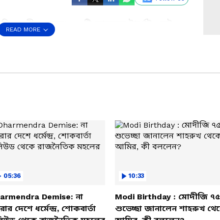
 কেন্দ্রীয় নেতৃত্ব। ৩৫ টি আসনের টার্গেট, সেই
READ MORE
়নী ঘোষ শিবলিঙ্গে কি পড়িয়েছিলেন তার জন্য কি
র্কে আমি কিছু বলিনি, বলেছি তৃণমূল নেতাদের নিয়ে।
' বিমানবন্দরে দাঁড়িয়ে বিস্ফোরক মন্তব্য সুকান্ত
05:36
10:33
armendra Demise: না
Modi Birthday : মোদীজি ৭৫
ার দেশে ধর্মেন্দ্র, শোকবার্তা
শুভেচ্ছা জানালেন শাহরুখ থে