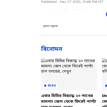
Published :
Dec 27 2023, 12:49 PM IST
'কোন নির্বাচনী কমিটি তৈরি করে দেননি
টার্গেটকে রেখেই আমরা এগোবো। সায
ক্ষমা চেয়েছিলেন? বিবেকানন্দ সম্প
সুকান্ত মজুমদার
তৃণমূল কংগ্রেসের নেতারা অর্ধশিক্ষিত।
মজুমদারের।
বিনোদন
15:02
এবার মিমির বিরুদ্ধে ২০ লাখের
Dh
মামলা! জেল থেকে ফিরেই পাল্টা
ফের