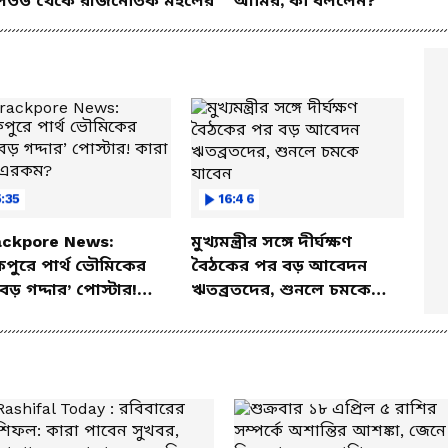
িউড থেকে রাজনৈতিক মহলের
আমির, কী বললেন?
:35
16:46
ackpore News:
মুখ্যমন্ত্রীর সঙ্গে দীর্ঘক্ষণ
াকপুরে পার্থ ভৌমিকের
বৈঠকের পর বড় আবেদন
বড় গদ্দার’ পোস্টার!
ঋতব্রতদের, শুনলে চমকে
 করল এরকম?
যাবেন