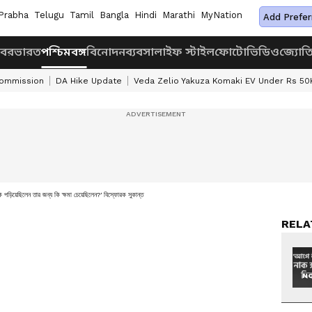
Prabha
Telugu
Tamil
Bangla
Hindi
Marathi
MyNation
Add Prefer
খবর
ভারত
পশ্চিমবঙ্গ
বিনোদন
ব্যবসা
লাইফ স্টাইল
ফোটো
ভিডিও
জ্যোত
Commission
DA Hike Update
Veda Zelio Yakuza Komaki EV Under Rs 50
কি পড়িয়েছিলেন তার জন্য কি ক্ষমা চেয়েছিলেন?' বিস্ফোরক সুকান্ত
RELA
NO