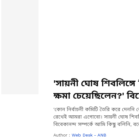
'সায়নী ঘোষ শিবলিঙ্গে
ক্ষমা চেয়েছিলেন?' বি
‘কোন নির্বাচনী কমিটি তৈরি করে দেননি কেন্
রেখেই আমরা এগোবো। সায়নী ঘোষ শিবলিঙ্
বিবেকানন্দ সম্পর্কে আমি কিছু বলিনি, বল
Author :
Web Desk - ANB