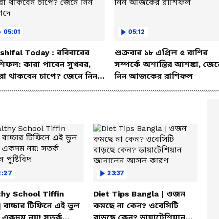
05:01
05:12
shifal Today : রবিবারের
শুক্রবার ১৮ এপ্রিল ৫ রাশির
শিফল: কারা পাবেন সুখবর,
সম্পর্কে অশান্তির আশঙ্কা, জেন
রা থাকবেন চাপে? জেনে নিন
নিন আজকের রাশিফল
শদে
2:27
23:37
hy School Tiffin
Diet Tips Bangla | ওজন
| বাচ্চার টিফিনে এই ভুল
কমছে না কেন? ওবেসিটি
 একদম নয়! সতর্ক
বাড়ছে কেন? ডায়াটেশিয়ান