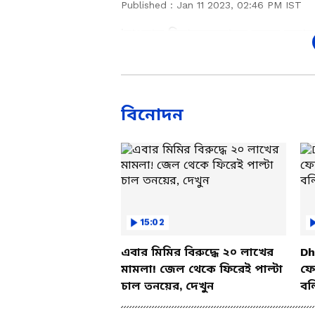
Published :
Jan 11 2023, 02:46 PM IST
'বাংলায় বিচারব্যবস্থাকে সন্ত্রস্ত 
সাহস কোন দুর্বৃত্তদের, তা খুঁজে বে
যায়, তাহলে তারা চলে যাবে পার্
অনেকে আমাকে ভালবাসেন। যাদের দু
বিস্ফোরক বিচারপতি অভিজিৎ গঙ্গো
বিনোদন
15:02
এবার মিমির বিরুদ্ধে ২০ লাখের
Dh
মামলা! জেল থেকে ফিরেই পাল্টা
ফের
চাল তনয়ের, দেখুন
বল