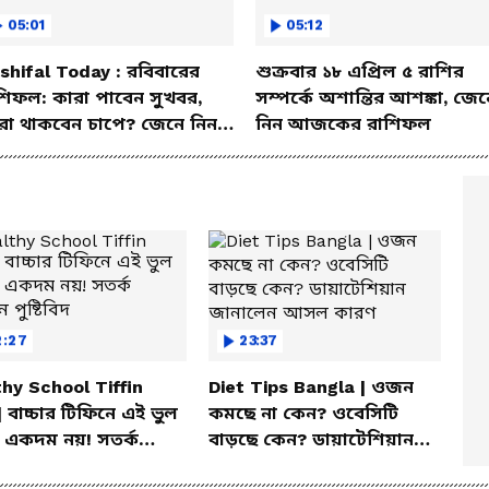
05:01
05:12
shifal Today : রবিবারের
শুক্রবার ১৮ এপ্রিল ৫ রাশির
শিফল: কারা পাবেন সুখবর,
সম্পর্কে অশান্তির আশঙ্কা, জেন
রা থাকবেন চাপে? জেনে নিন
নিন আজকের রাশিফল
শদে
2:27
23:37
hy School Tiffin
Diet Tips Bangla | ওজন
| বাচ্চার টিফিনে এই ভুল
কমছে না কেন? ওবেসিটি
 একদম নয়! সতর্ক
বাড়ছে কেন? ডায়াটেশিয়ান
 পুষ্টিবিদ
জানালেন আসল কারণ