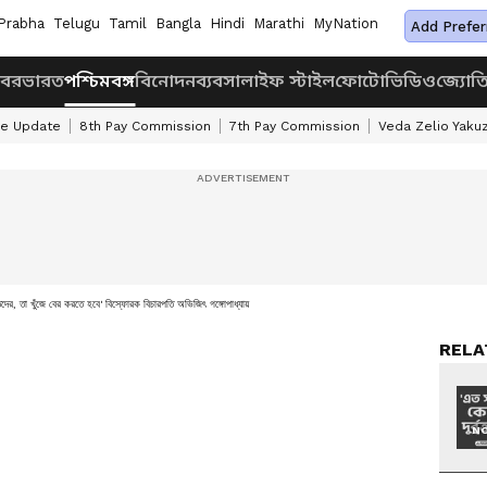
Prabha
Telugu
Tamil
Bangla
Hindi
Marathi
MyNation
Add Prefer
খবর
ভারত
পশ্চিমবঙ্গ
বিনোদন
ব্যবসা
লাইফ স্টাইল
ফোটো
ভিডিও
জ্যোত
ke Update
8th Pay Commission
7th Pay Commission
Veda Zelio Yaku
্তদের, তা খুঁজে বের করতে হবে' বিস্ফোরক বিচারপতি অভিজিৎ গঙ্গোপাধ্যায়
RELA
NO