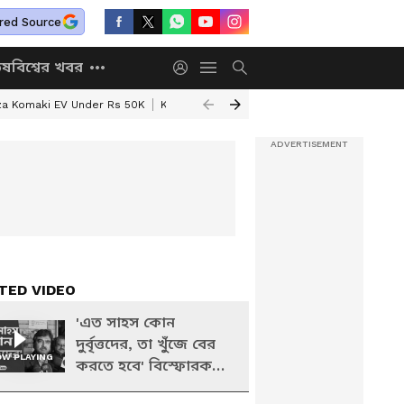
red Source
িষ
বিশ্বের খবর
za Komaki EV Under Rs 50K
Kolkata Weather Update
West Bengal Wea
TED VIDEO
'এত সাহস কোন
দুর্বৃত্তদের, তা খুঁজে বের
W PLAYING
করতে হবে' বিস্ফোরক
বিচারপতি অভিজিৎ