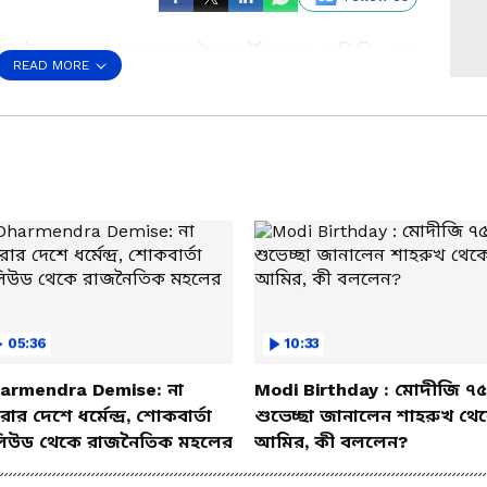
করার চেষ্টা চলছে । এরকম হাইকোর্টে আগে দেখিনি, এত
READ MORE
র করতে হবে। মানুষকে যদি খুব দ্রুত বিচার না দেওয়া
টি অফিস অথবা লোকাল কমিটিতে। শাসকদলের
র্নীতিতে চাকরি যাবে তাদের কথাও শুনতে হবে।'
পাধ্যায়
05:36
10:33
armendra Demise: না
Modi Birthday : মোদীজি ৭৫
ার দেশে ধর্মেন্দ্র, শোকবার্তা
শুভেচ্ছা জানালেন শাহরুখ থে
িউড থেকে রাজনৈতিক মহলের
আমির, কী বললেন?