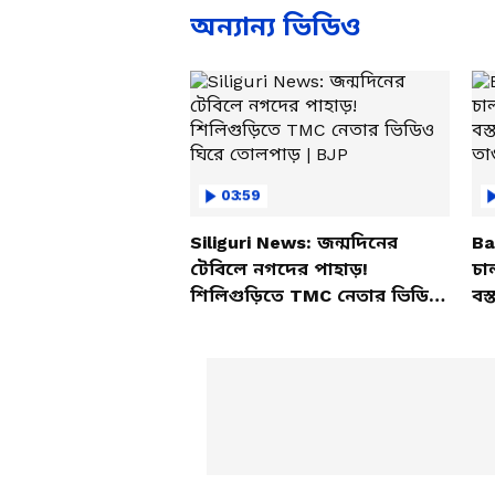
অন্যান্য ভিডিও
03:59
Siliguri News: জন্মদিনের
Ba
টেবিলে নগদের পাহাড়!
চা
শিলিগুড়িতে TMC নেতার ভিডিও
বস্
ঘিরে তোলপাড় | BJP
তাণ