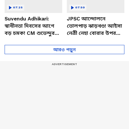
07:25
07:50
Suvendu Adhikari:
JPSC আন্দোলনে
স্বাধীনতা দিবসের আগে
তোলপাড় ঝাড়খণ্ড! আইসা
বড় চমক! CM শুভেন্দুর
নেত্রী নেহা বোরার উপর
এই কথাতেই যা হল…
কালি হামলা, আটক
অভিযুক্ত
আরও পড়ুন