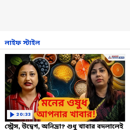
লাইফ স্টাইল
20:33
স্ট্রেস, উদ্বেগ, অনিদ্রা? শুধু খাবার বদলালেই