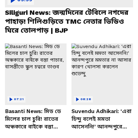
Siliguri News: জন্মদিনের টেবিলে নগদের
পাহাড়! শিলিগুড়িতে TMC নেতার ভিডিও
ঘিরে তোলপাড় | BJP
07:21
08:28
Basanti News: মিড ডে
Suvendu Adhikari: ‘এরা
মিলের চাল চুরি! রাতের
হিন্দু বলেই মমতা
অন্ধকারে বাইকে বস্তা
আসেননি!’ আনন্দপুরে
পাচার, বাসন্তীতে স্কুল
মমতার না আসার কারণ