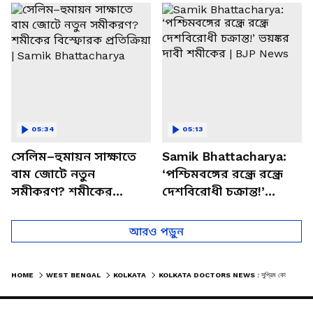
চত্বরে তাণ্ডব
খোলসা করলেন শুভেন্দু
05:34
05:13
সেলিম–হুমায়ন সাক্ষাতে
Samik Bhattacharya:
বাম জোটে নতুন
‘পশ্চিমবঙ্গের রন্ধ্রে রন্ধ্রে
সমীকরণ? শমীকের
দেশবিরোধী চক্রান্ত!’
বিস্ফোরক প্রতিক্রিয়া |
ভয়ঙ্কর দাবী শমীকের |
Samik Bhattacharya
BJP News
আরও পড়ুন
HOME
WEST BENGAL
KOLKATA
KOLKATA DOCTORS NEWS : সুপ্রিম কোর্টেও মিথ্যা বলছে! আজই বড় সিদ্ধান্ত নিতে চলেছেন জুনিয়র চিকিৎসকরা! দেখুন