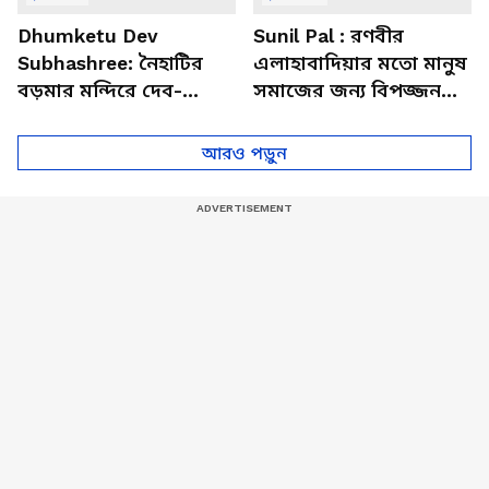
Dhumketu Dev
Sunil Pal : রণবীর
Subhashree: নৈহাটির
এলাহাবাদিয়ার মতো মানুষ
বড়মার মন্দিরে দেব-
সমাজের জন্য বিপজ্জনক :
শুভশ্রী, ধূমকেতু নিয়ে কী
সুনীল পাল
মানত এই জুটির?
আরও পড়ুন