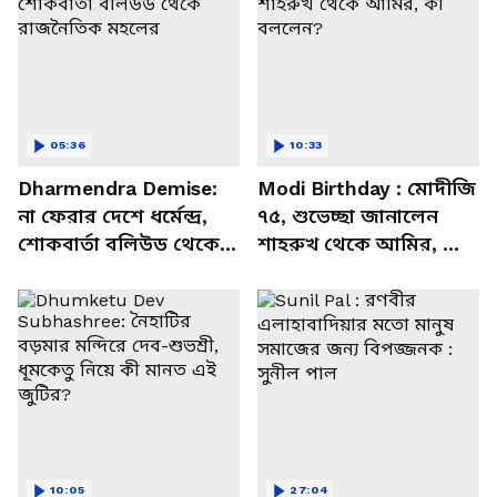
05:36
10:33
Dharmendra Demise:
Modi Birthday : মোদীজি
না ফেরার দেশে ধর্মেন্দ্র,
৭৫, শুভেচ্ছা জানালেন
শোকবার্তা বলিউড থেকে
শাহরুখ থেকে আমির, কী
রাজনৈতিক মহলের
বললেন?
10:05
27:04