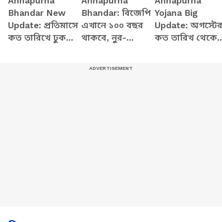
Annapurna
Annapurna
Annapurna
Bhandar New
Bhandar: বিজেপি
Yojana Big
Update: প্রতিমাসে
এখানে ১০০ বছর
Update: অগস্টে
কত তারিখে ঢুকবে
থাকবে, নুর-
কত তারিখ থেকে
অন্নপূর্ণার ৩ হাজার
মেহবুবরা ভুয়ো
ঢুকবে অন্নপূর্ণার
টাকা? স্পষ্ট করলেন
পোস্ট করাচ্ছে,
টাকা? জানালেন
মুখ্যমন্ত্রী শুভেন্দু
অন্নপূর্ণা নিয়ে
মুখ্যমন্ত্রী শুভেন্দু
বিস্ফোরক শুভেন্দু
অধিকারী