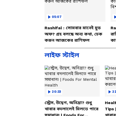
05:07
Rashifal : সোমবার মানেই মুড
Ra
অফ? গ্রহ বলছে অন্য কথা, চেক
রা
করুন আজকের রাশিফল
কা
বি
লাইফ স্টাইল
20:33
2
স্ট্রেস, উদ্বেগ, অনিদ্রা? শুধু
Healt
খাবার বদলালেই মিলতে পারে
Tips 
সমাধান! | Foods For
খাবার