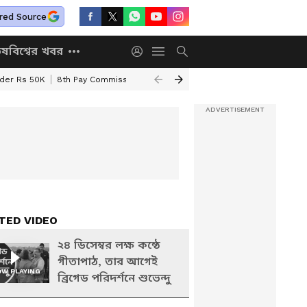
red Source
িষ
বিশ্বের খবর
nder Rs 50K
8th Pay Commission
Chhatravriti Yojana
WB Annapurna Yo
TED VIDEO
২৪ ডিসেম্বর লক্ষ কন্ঠে
গীতাপাঠ, তার আগেই
W PLAYING
ব্রিগেড পরিদর্শনে শুভেন্দু