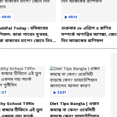
05:01
05:12
shifal Today : রবিবারের
শুক্রবার ১৮ এপ্রিল ৫ রাশির
শিফল: কারা পাবেন সুখবর,
সম্পর্কে অশান্তির আশঙ্কা, জেন
রা থাকবেন চাপে? জেনে নিন
নিন আজকের রাশিফল
শদে
2:27
23:37
hy School Tiffin
Diet Tips Bangla | ওজন
| বাচ্চার টিফিনে এই ভুল
কমছে না কেন? ওবেসিটি
 একদম নয়! সতর্ক
বাড়ছে কেন? ডায়াটেশিয়ান