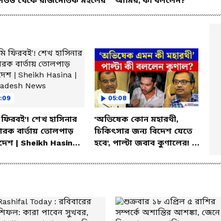
িউড থেকে রাজনৈতিক মহলের
আমির, কী বললেন?
:09
05:08
ফিরবই'! শেখ হাসিনার
'অভিষেক কোন মহারথী,
োরক বার্তায় তোলপাড়
চিকিৎসার জন্য বিদেশ যেতে
দেশ | Sheikh Hasina |
হবে', পাল্টা জবাব কুণালের! |
ladesh News
Abhishek Banerjee News