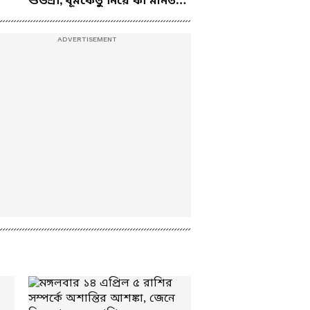
শুভশ্রী, ধূমকেতু নিয়ে কী মানত
Taslima Nasrin
এই জুটির?
Return: 'অগস্ট
প্রত্যাবর্তনের মাস' কেন
বললেন তসলিমা নাসরিন?