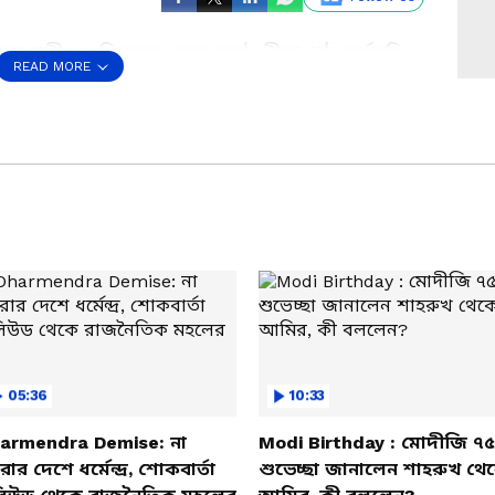
। আগামী ২৪ ডিসেম্বর লক্ষ কন্ঠে গীতাপাঠ কর্মসূচি
READ MORE
র্শনে শুভেন্দু অধিকারী। 'লক্ষ কণ্ঠে গীতাপাঠ কোন
কলেই যোগদান করতে পারেন। ১ লক্ষ ৩০ হাজার
েছেন। এই অনুষ্ঠান ঐতিহাসিক কর্মসূচিতে পরিণত
েন্দু অধিকারী
05:36
10:33
armendra Demise: না
Modi Birthday : মোদীজি ৭৫
ার দেশে ধর্মেন্দ্র, শোকবার্তা
শুভেচ্ছা জানালেন শাহরুখ থে