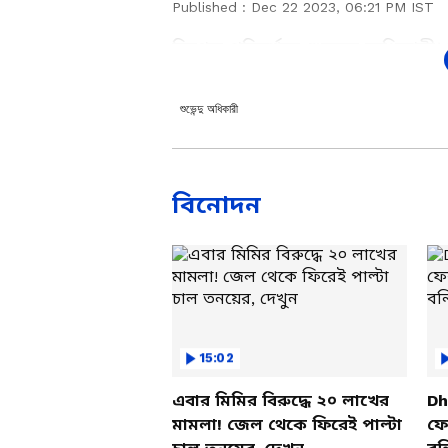
Published :
Dec 22 2023, 06:21 PM IST
ব্রিগেড পরিদর্শনে শুভেন্দু অধিকারী
এই ব্রিগেডে। সভাস্থল প্রস্তুতি পরিদ
রাজনৈতিক কর্মসূচি নয়। এখানে স
শুভেন্দু অধিকারী
মানুষ গীতা পাঠের জন্য মুখিয়ে রয়
হবে।' জানালেন বিরোধী দলনেতা শুভ
বিনোদন
15:02
এবার মিমির বিরুদ্ধে ২০ লাখের
Dh
মামলা! জেল থেকে ফিরেই পাল্টা
ফের