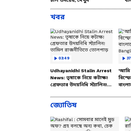
চাল তনয়ের, দেখুন
বল
খবর
03:49
37
Udhayanidhi Stalin Arrest
'আমি 
News: তৃষাকে নিয়ে কটাক্ষ!
বিস্ফ
গ্রেফতার উদয়নিধি স্ট্যালিন!
বাংলা
তামিল রাজনীতিতে তোলপাড়
Bang
জ্যোতিষ