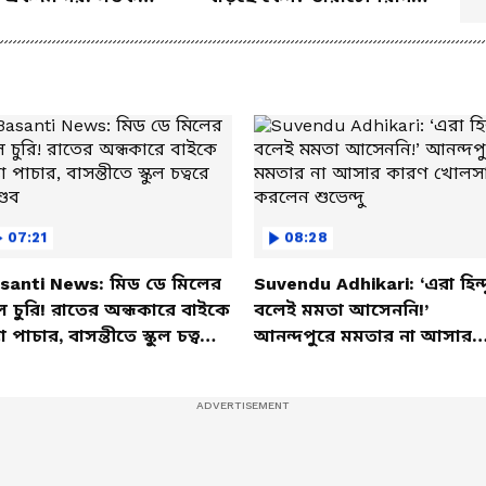
 পুষ্টিবিদ
জানালেন আসল কারণ
07:21
08:28
santi News: মিড ডে মিলের
Suvendu Adhikari: ‘এরা হিন্দ
ল চুরি! রাতের অন্ধকারে বাইকে
বলেই মমতা আসেননি!’
তা পাচার, বাসন্তীতে স্কুল চত্বরে
আনন্দপুরে মমতার না আসার
্ডব
কারণ খোলসা করলেন শুভেন্দু