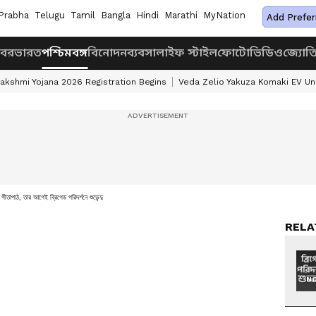
Prabha
Telugu
Tamil
Bangla
Hindi
Marathi
MyNation
Add Prefer
খবর
ভারত
পশ্চিমবঙ্গ
বিনোদন
ব্যবসা
লাইফ স্টাইল
ফোটো
ভিডিও
জ্যোত
akshmi Yojana 2026 Registration Begins
Veda Zelio Yakuza Komaki EV U
 গীতাপাঠ, তার আগেই ব্রিগেড পরিদর্শনে শুভেন্দু
RELA
NO