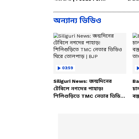
Mental Health
করলেন
অন্যান্য ভিডিও
03:59
Siliguri News: জন্মদিনের
Ba
টেবিলে নগদের পাহাড়!
চা
শিলিগুড়িতে TMC নেতার ভিডিও
বস্
ঘিরে তোলপাড় | BJP
তাণ