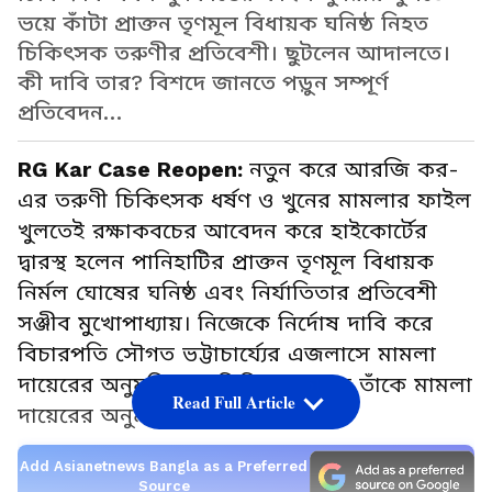
ভয়ে কাঁটা প্রাক্তন তৃণমূল বিধায়ক ঘনিষ্ঠ নিহত
চিকিৎসক তরুণীর প্রতিবেশী। ছুটলেন আদালতে।
কী দাবি তার? বিশদে জানতে পড়ুন সম্পূর্ণ
প্রতিবেদন…
RG Kar Case Reopen:
নতুন করে আরজি কর-
এর তরুণী চিকিৎসক ধর্ষণ ও খুনের মামলার ফাইল
খুলতেই রক্ষাকবচের আবেদন করে হাইকোর্টের
দ্বারস্থ হলেন পানিহাটির প্রাক্তন তৃণমূল বিধায়ক
নির্মল ঘোষের ঘনিষ্ঠ এবং নির্যাতিতার প্রতিবেশী
সঞ্জীব মুখোপাধ্যায়‌। নিজেকে নির্দোষ দাবি করে
বিচারপতি সৌগত ভট্টাচার্য্যের এজলাসে মামলা
দায়েরের অনুমতি চান তিনি। আদালত তাঁকে মামলা
Read Full Article
দায়েরের অনুমতি দিয়েছে।
Add Asianetnews Bangla as a Preferred
Source