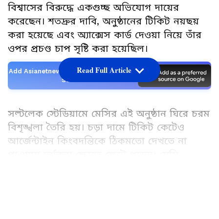
বিশ্বাসের বিরুদ্ধে একগুচ্ছ অভিযোগ দায়ের
করেছেন। শতদ্রুর দাবি, অনুষ্ঠানের টিকিট নয়ছয়
করা হয়েছে এবং অ্যাক্সেস কার্ড দেওয়া নিয়ে তাঁর
ওপর প্রচণ্ড চাপ সৃষ্টি করা হয়েছিল।
Read Full Article
Add Asianetnews Bangla as a Preferred
Source
সল্টলেক স্টেডিয়ামে মেসির এই অনুষ্ঠান ঘিরে চরম
বিশৃঙ্খলা তৈরি হয়। চড়া দামে টিকিট কেটেও
আর্জেন্টাইন কিংবদন্তিকে ঠিকমতো দেখতে না
পাওয়ায় দর্শকরা ক্ষোভে ফেটে পড়েন। মেসি
আগেভাগে অনুষ্ঠানস্থল ছেড়ে চলে যাওয়ার পরেই
LATEST VIDEOS
পরিস্থিতি উত্তপ্ত হয়ে ওঠে। দর্শকরা স্ট্যান্ডের গেট
ভাঙার চেষ্টা করেন এবং জলের বোতল ছুড়তে
থাকেন।