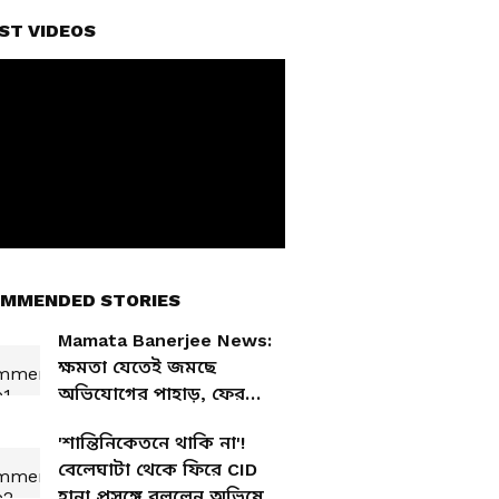
ST VIDEOS
MMENDED STORIES
Mamata Banerjee News:
ক্ষমতা যেতেই জমছে
অভিযোগের পাহাড়, ফের
থানায় নালিশ মমতা
'শান্তিনিকেতনে থাকি না'!
বন্দ্যোপাধ্যায়ের নামে
বেলেঘাটা থেকে ফিরে CID
হানা প্রসঙ্গে বললেন অভিষেক