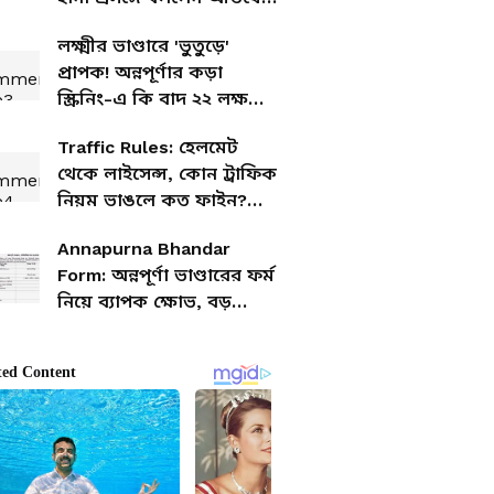
বন্দ্যোপাধ্যায়
লক্ষ্মীর ভাণ্ডারে 'ভুতুড়ে'
প্রাপক! অন্নপূর্ণার কড়া
স্ক্রিনিং-এ কি বাদ ২২ লক্ষ
'লক্ষ্মী'?
Traffic Rules: হেলমেট
থেকে লাইসেন্স, কোন ট্রাফিক
নিয়ম ভাঙলে কত ফাইন?
রইল লিস্ট
Annapurna Bhandar
Form: অন্নপূর্ণা ভাণ্ডারের ফর্ম
নিয়ে ব্যাপক ক্ষোভ, বড়
ঘোষণা মুখ্যমন্ত্রী শুভেন্দু
অধিকারীর