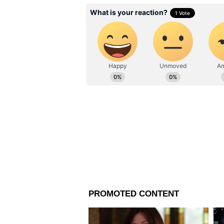
শনিবার নোবেলজয়ী রবীন্দ্রনাথ ঠাকু
নির্বাচিত হওয়ার পরেই তিনি সরক
কলকাতায় দলের নবনির্বাচিত বিধায়ক
২০২৬ সালের ভোটের ফলাফল
এবারের ভোটে নন্দীগ্রাম এবং ভবানীপু
ভবানীপুরে তিনি বিদায়ী মুখ্যমন্ত্র
করেন, যা রাজ্যের রাজনীতিতে একট
২০২৬ সালের পশ্চিমবঙ্গ বিধানসভা 
বছর ধরে ক্ষমতায় থাকা তৃণমূল কংগ্