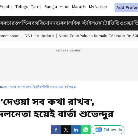
Prabha
Telugu
Tamil
Bangla
Hindi
Marathi
MyNation
Add Prefer
খবর
ভারত
পশ্চিমবঙ্গ
বিনোদন
ব্যবসা
লাইফ স্টাইল
ফোটো
ভিডিও
জ্যোত
Commission
DA Hike Update
Veda Zelio Yakuza Komaki EV Under Rs 50
'দেওয়া সব কথা রাখব', বিজেপির পরিষদীয় দলনেতা হয়েই বার্তা শুভেন্দুর
'দেওয়া সব কথা রাখব',
নেতা হয়েই বার্তা শুভেন্দুর
Follow Us