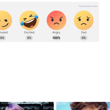
রের জন্মদিনে শপথ নিতে চলেছেন শুভেন্দু। দলনেতা
ার গঠনের আগে সাংগঠনিক আলোচনার জন্য
 ও বরিষ্ঠ নেতাদের সঙ্গে বৈঠকে বসেন।
র, দুটি কেন্দ্র থেকেই লড়েছিলেন শুভেন্দু। এর মধ্যে
ী মমতা বন্দ্যোপাধ্যায়কে ১৫,০০০-এর বেশি ভোটে পরাজিত
ি বড় ঘটনা।
নির্বাচনে বিজেপি ২০৭টি আসন জিতেছে। অন্যদিকে, ১৫
রেসের ঝুলিতে গিয়েছে মাত্র ৮০টি আসন। (ANI)