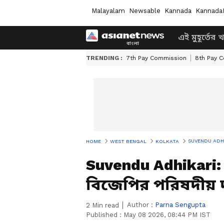
Malayalam
Newsable
Kannada
Kannada
এই মুহূর্তের 
TRENDING :
7th Pay Commission
8th Pay 
SUVENDU ADHIKARI: 
HOME
WEST BENGAL
KOLKATA
Suvendu Adhikari: 
বিজেপির পরিষদীয় দল
Author :
Parna Sengupta
2
Min read
Published :
May 08 2026, 08:44 PM IST