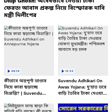
Dilip Ghosh: অবৈধভাবে নেওয়া টাকা
ফেরত! আবাস প্রকল্প নিয়ে বিস্ফোরক দাবি
মন্ত্রী দিলীপের
06:10
12:22
কীভাবে অন্নপূর্ণা ভাণ্ডার
Suvendu Adhikari On
নিয়ে কারা ছড়াচ্ছে
Awas Yojana: দু'হাত ভরে
বিভ্রান্তি? | Suvendu
বাড়ি তৈরির টাকা দেওয়ার
Adhikari on Annapurna
ঘোষণা মুখ্যমন্ত্রীর!
Yojana
পশ্চিমবঙ্গ আবাসে বড়
চমক