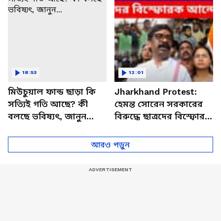
18:53
12:01
মিউচুয়াল ফান্ড ছাড়া কি
Jharkhand Protest:
সত্যিই গতি আছে? কী
হেমন্ত সোরেন সরকারের
বলছে ভবিষ্যৎ, জানুন...
বিরুদ্ধে ছাত্রদের বিস্ফোরক
আন্দোলন! যন্তর মন্তর গ্যাং
মিসিং
আরও পড়ুন