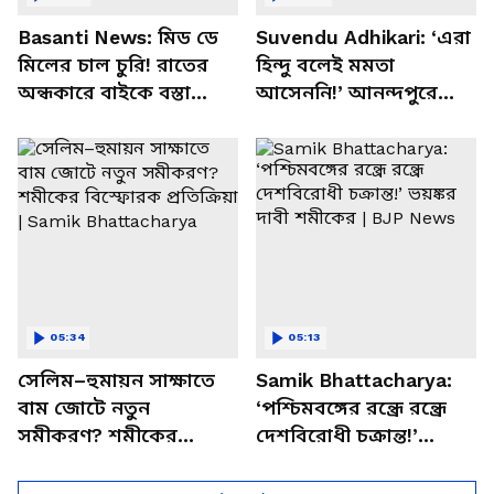
Basanti News: মিড ডে
Suvendu Adhikari: ‘এরা
মিলের চাল চুরি! রাতের
হিন্দু বলেই মমতা
অন্ধকারে বাইকে বস্তা
আসেননি!’ আনন্দপুরে
পাচার, বাসন্তীতে স্কুল
মমতার না আসার কারণ
চত্বরে তাণ্ডব
খোলসা করলেন শুভেন্দু
05:34
05:13
সেলিম–হুমায়ন সাক্ষাতে
Samik Bhattacharya:
বাম জোটে নতুন
‘পশ্চিমবঙ্গের রন্ধ্রে রন্ধ্রে
সমীকরণ? শমীকের
দেশবিরোধী চক্রান্ত!’
বিস্ফোরক প্রতিক্রিয়া |
ভয়ঙ্কর দাবী শমীকের |
Samik Bhattacharya
BJP News