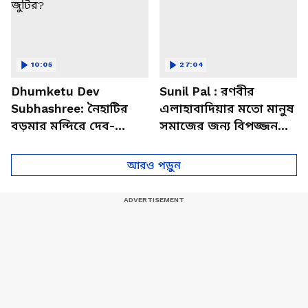
10:05
27:04
Dhumketu Dev
Sunil Pal : রণবীর
Subhashree: নৈহাটির
এলাহাবাদিয়ার মতো মানুষ
বড়মার মন্দিরে দেব-
সমাজের জন্য বিপজ্জনক :
শুভশ্রী, ধূমকেতু নিয়ে কী
সুনীল পাল
মানত এই জুটির?
আরও পড়ুন