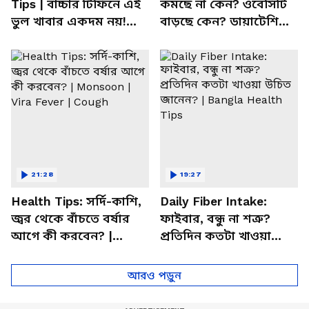
Tips | বাচ্চার টিফিনে এই
কমছে না কেন? ওবেসিটি
ভুল খাবার একদম নয়!
বাড়ছে কেন? ডায়াটেশিয়ান
সতর্ক করলেন পুষ্টিবিদ
জানালেন আসল কারণ
21:28
19:27
Health Tips: সর্দি-কাশি,
Daily Fiber Intake:
জ্বর থেকে বাঁচতে বর্ষার
ফাইবার, বন্ধু না শত্রু?
আগে কী করবেন? |
প্রতিদিন কতটা খাওয়া
Monsoon | Vira Fever |
উচিত জানেন? | Bangla
Cough
Health Tips
আরও পড়ুন