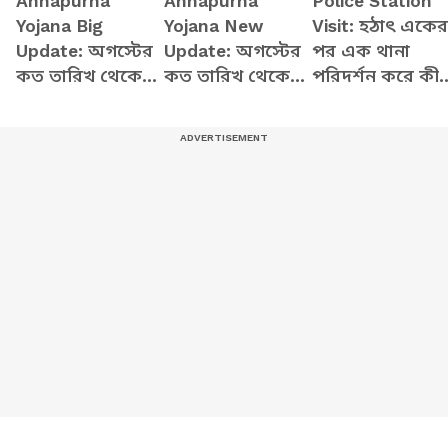
Annapurna
Annapurna
Police Station
Yojana Big
Yojana New
Visit: হঠাৎ একের
Update: অগস্টের
Update: অগস্টের
পর এক থানা
কত তারিখ থেকে
কত তারিখ থেকে
পরিদর্শন করে কী
ঢুকবে অন্নপূর্ণার
ঢুকবে অন্নপূর্ণার
দেখলেন মুখ্যমন্ত্রী
টাকা? জানালেন
টাকা? এই মুহূর্তে
শুভেন্দু? দেখুন
মুখ্যমন্ত্রী শুভেন্দু
বড় আপডেট কী?
ভিডিও
অধিকারী
দেখুন