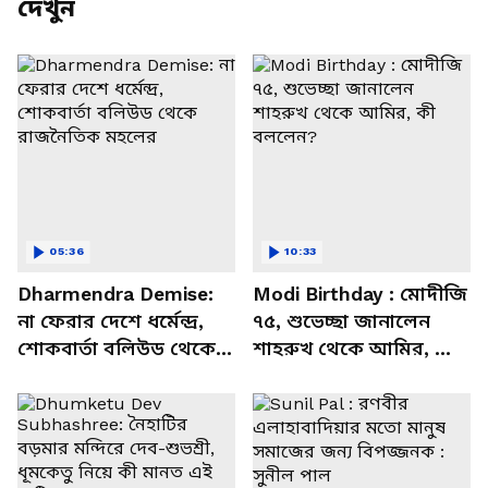
দেখুন
05:36
10:33
Dharmendra Demise:
Modi Birthday : মোদীজি
না ফেরার দেশে ধর্মেন্দ্র,
৭৫, শুভেচ্ছা জানালেন
শোকবার্তা বলিউড থেকে
শাহরুখ থেকে আমির, কী
রাজনৈতিক মহলের
বললেন?