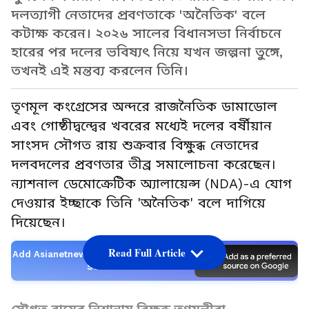
দলত্যাগী নেতাদের প্রবণতাকে 'অনৈতিক' বলে
কটাক্ষ করেন। ২০২৬ সালের বিধানসভা নির্বাচনে
হারের পর দলের ভবিষ্যৎ নিয়ে যখন জল্পনা তুঙ্গে,
তখনই এই মন্তব্য করলেন তিনি।
তৃণমূল কংগ্রেসের অন্দরে রাজনৈতিক ডামাডোল
এবং গোষ্ঠীদ্বন্দ্বের খবরের মধ্যেই দলের বর্ষীয়ান
সাংসদ সৌগত রায় শুক্রবার বিক্ষুব্ধ নেতাদের
দলবদলের প্রবণতার তীব্র সমালোচনা করেছেন।
ন্যাশনাল ডেমোক্রেটিক অ্যালায়েন্স (NDA)-এ যোগ
দেওয়ার ইচ্ছাকে তিনি 'অনৈতিক' বলে দাগিয়ে
দিয়েছেন।
Read Full Article
Add Asianetnews Bangla as a Preferred
Source
সৌগত রায়ের নিশানায় বিক্ষুব্ধ তৃণমূলীরা