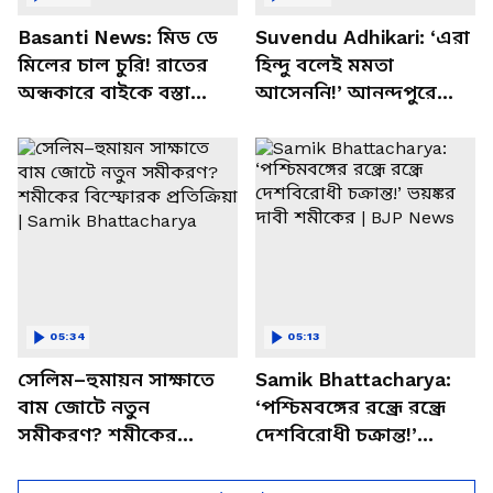
Basanti News: মিড ডে
Suvendu Adhikari: ‘এরা
মিলের চাল চুরি! রাতের
হিন্দু বলেই মমতা
অন্ধকারে বাইকে বস্তা
আসেননি!’ আনন্দপুরে
পাচার, বাসন্তীতে স্কুল
মমতার না আসার কারণ
চত্বরে তাণ্ডব
খোলসা করলেন শুভেন্দু
05:34
05:13
সেলিম–হুমায়ন সাক্ষাতে
Samik Bhattacharya:
বাম জোটে নতুন
‘পশ্চিমবঙ্গের রন্ধ্রে রন্ধ্রে
সমীকরণ? শমীকের
দেশবিরোধী চক্রান্ত!’
বিস্ফোরক প্রতিক্রিয়া |
ভয়ঙ্কর দাবী শমীকের |
Samik Bhattacharya
BJP News