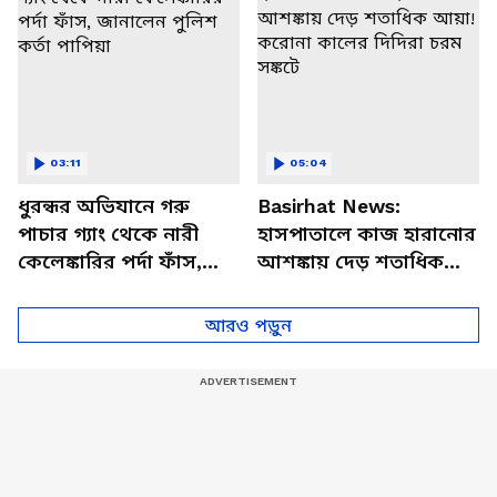
03:11
05:04
ধুরন্ধর অভিযানে গরু
Basirhat News:
পাচার গ্যাং থেকে নারী
হাসপাতালে কাজ হারানোর
কেলেঙ্কারির পর্দা ফাঁস,
আশঙ্কায় দেড় শতাধিক
জানালেন পুলিশ কর্তা
আয়া! করোনা কালের
পাপিয়া
দিদিরা চরম সঙ্কটে
আরও পড়ুন