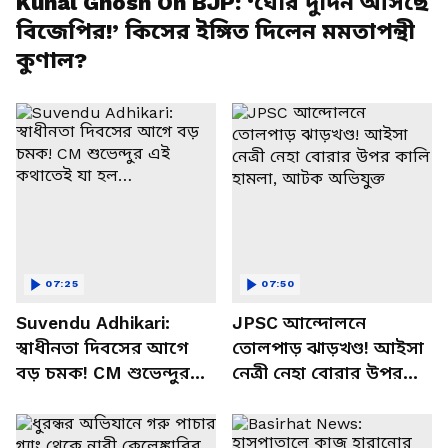
Kunal Ghosh On BJP: ‘ঘোর দুর্দিন আসছে
বিজেপির!’ কিসের ইঙ্গিত দিলেন মমতাপন্থী
কুণাল?
07:25
07:50
Suvendu Adhikari:
JPSC আন্দোলনে
স্বাধীনতা দিবসের আগে
তোলপাড় ঝাড়খণ্ড! আইসা
বড় চমক! CM শুভেন্দুর
নেত্রী নেহা বোরার উপর
এই কথাতেই যা হল…
কালি হামলা, আটক
অভিযুক্ত