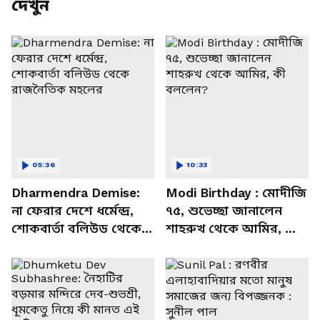
দেখুন
05:36
10:33
Dharmendra Demise:
Modi Birthday : মোদীজি
না ফেরার দেশে ধর্মেন্দ্র,
৭৫, শুভেচ্ছা জানালেন
শোকবার্তা বলিউড থেকে
শাহরুখ থেকে আমির, কী
রাজনৈতিক মহলের
বললেন?