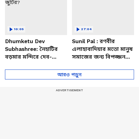
10:05
27:04
Dhumketu Dev
Sunil Pal : রণবীর
Subhashree: নৈহাটির
এলাহাবাদিয়ার মতো মানুষ
বড়মার মন্দিরে দেব-
সমাজের জন্য বিপজ্জনক :
শুভশ্রী, ধূমকেতু নিয়ে কী
সুনীল পাল
মানত এই জুটির?
আরও পড়ুন