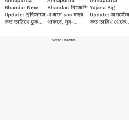
Annapurna
Annapurna
Annapurna
Bhandar New
Bhandar: বিজেপি
Yojana Big
Update: প্রতিমাসে
এখানে ১০০ বছর
Update: অগস্টে
কত তারিখে ঢুকবে
থাকবে, নুর-
কত তারিখ থেকে
অন্নপূর্ণার ৩ হাজার
মেহবুবরা ভুয়ো
ঢুকবে অন্নপূর্ণার
টাকা? স্পষ্ট করলেন
পোস্ট করাচ্ছে,
টাকা? জানালেন
মুখ্যমন্ত্রী শুভেন্দু
অন্নপূর্ণা নিয়ে
মুখ্যমন্ত্রী শুভেন্দু
বিস্ফোরক শুভেন্দু
অধিকারী