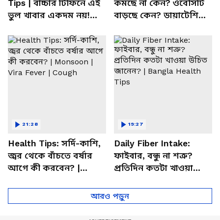
Tips | বাচ্চার টিফিনে এই
কমছে না কেন? ওবেসিটি
ভুল খাবার একদম নয়!
বাড়ছে কেন? ডায়াটেশিয়ান
সতর্ক করলেন পুষ্টিবিদ
জানালেন আসল কারণ
21:28
19:27
Health Tips: সর্দি-কাশি,
Daily Fiber Intake:
জ্বর থেকে বাঁচতে বর্ষার
ফাইবার, বন্ধু না শত্রু?
আগে কী করবেন? |
প্রতিদিন কতটা খাওয়া
Monsoon | Vira Fever |
উচিত জানেন? | Bangla
Cough
Health Tips
আরও পড়ুন