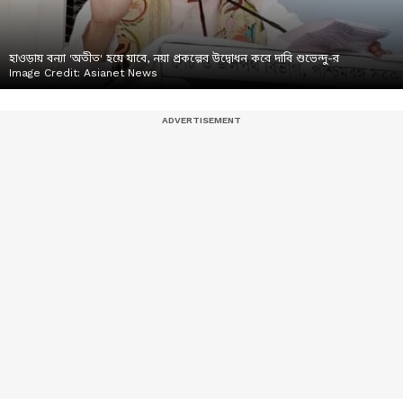
হাওড়ায় বন্যা 'অতীত' হয়ে যাবে, নয়া প্রকল্পের উদ্বোধন করে দাবি শুভেন্দু-র
Image Credit:
Asianet News