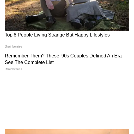
News Today
Uttarpara: নবগ্রাম পঞ্চায়েতে ঢুকেই যা
দেখলেন বিধায়ক দীপাঞ্জন! চরম বচসা |
Dipanjan Chakraborty