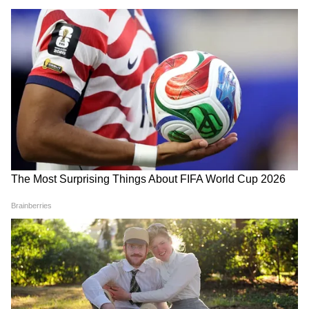
মমতাকেও
হচ্ছে দুর্দান্ত স্কিম, কীভাবে
আবেদন করবেন?
LATEST VIDEOS
হঠাৎ থানায় পৌঁছে কী দেখলেন মুখ্যমন্ত্রী
শুভেন্দু? | Suvendu Adhikari | Bangla