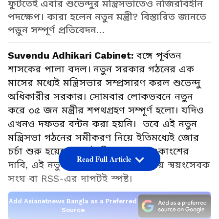
ফুটতেই এবার শুভেন্দুর মন্ত্রিসভাতেও নজিরবিহীন
পদক্ষেপ। কারা হলেন নতুন মন্ত্রী? বিস্তারিত জানতে
পড়ুন সম্পূর্ণ প্রতিবেদন…
Suvendu Adhikari Cabinet:
বঙ্গে পূর্বতন
শাসকের পালা বদল।
নতুন সরকার গঠনের এক
মাসের মধ্যেই মন্ত্রিসভার সম্প্রসারণ করল শুভেন্দু
অধিকারীর সরকার। সোমবার লোকভবনে নতুন
করে ৩৫ জন মন্ত্রীর শপথগ্রহণ সম্পূর্ণ হলো। যদিও
এখনও দফতর বন্টন করা হয়নি। তবে এই নতুন
মন্ত্রিসভা গঠনের সমীকরণ নিয়ে ইতিমধ্যেই জোর
চর্চা শুরু হয়েছে রাজনৈতিক মহলে। একাংশের
Read Full Article
দাবি, এই নতুন মন্ত্রিসভায় কার্যত রাষ্ট্রীয় স্বয়ংসেবক
সংঘ বা RSS-এর দাপটই স্পষ্ট।
Add Asianetnews Bangla as a Preferred
Source