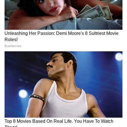
Related Articles
DOWNLOAD APP
Hooghly Bridge: উইকএন্ডে ট্র্যাফিক বদল! ফের বন্ধ
থাকছে বিদ্যাসাগর সেতু, কোনপথে পৌঁছবেন গন্তব্যে?
RECOMMENDED STORIES
Crime News: গৃহ পরিচারিকাকে মানসিক নির্যাতন-
শারিরীক হেনস্থার অভিযোগ, বিপাকে নামী টেলি
অভিনেতা
শুভেন্দুর মন্ত্রিসভায় আরএসএস ঘনিষ্ঠ পুরনো মুখ
কারা হলেন?