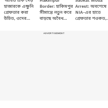
'আরও এক দেড়
Hakimpur
Saokat Molla
হাজারকে এক্ষুনি
Border: হাকিমপুর
Arrest: অবশেষে
গ্রেফতার করা
সীমান্তে নতুন করে
NIA-এর হাতে
উচিত, ওদের
বাড়ছে অবৈধ
গ্রেফতার শওকত,
জীবনের স্বার্থে'-
বাংলাদেশিদের ভিড়!
ছক ছিল কি
দিলীপ ঘোষ
কী চলছে সেখানে?
বাংলাদেশ
পালানোর?