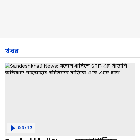
খবর
06:17