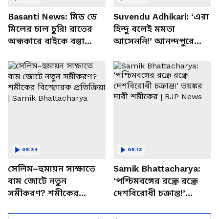
Basanti News: মিড ডে
Suvendu Adhikari: ‘এরা
মিলের চাল চুরি! রাতের
হিন্দু বলেই মমতা
অন্ধকারে বাইকে বস্তা
আসেননি!’ আনন্দপুরে
পাচার, বাসন্তীতে স্কুল
মমতার না আসার কারণ
চত্বরে তাণ্ডব
খোলসা করলেন শুভেন্দু
05:34
05:13
সেলিম–হুমায়ন সাক্ষাতে
Samik Bhattacharya:
বাম জোটে নতুন
‘পশ্চিমবঙ্গের রন্ধ্রে রন্ধ্রে
সমীকরণ? শমীকের
দেশবিরোধী চক্রান্ত!’
বিস্ফোরক প্রতিক্রিয়া |
ভয়ঙ্কর দাবী শমীকের |
Samik Bhattacharya
BJP News