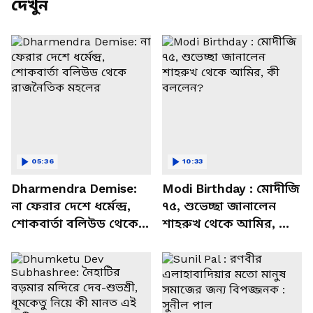
দেখুন
05:36
10:33
Dharmendra Demise:
Modi Birthday : মোদীজি
না ফেরার দেশে ধর্মেন্দ্র,
৭৫, শুভেচ্ছা জানালেন
শোকবার্তা বলিউড থেকে
শাহরুখ থেকে আমির, কী
রাজনৈতিক মহলের
বললেন?