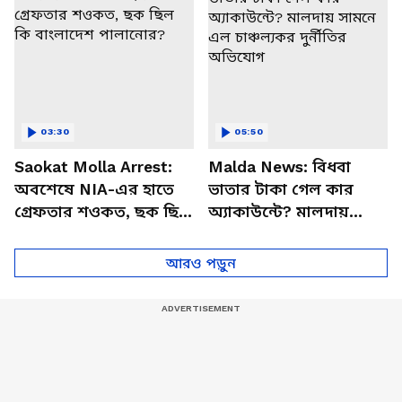
03:30
05:50
Saokat Molla Arrest:
Malda News: বিধবা
অবশেষে NIA-এর হাতে
ভাতার টাকা গেল কার
গ্রেফতার শওকত, ছক ছিল
অ্যাকাউন্টে? মালদায়
কি বাংলাদেশ পালানোর?
সামনে এল চাঞ্চল্যকর
দুর্নীতির অভিযোগ
আরও পড়ুন