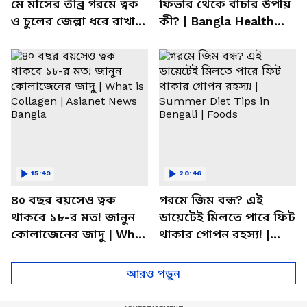
মে মাসের তীব্র গরমে ত্বক
ফিভার থেকে বাঁচার উপায়
ও চুলের জেল্লা ধরে রাখার
কী? | Bangla Health
ম্যাজিক উপায়!
Tips | Dietitian Advice
15:49
20:46
৪০ বছর বয়সেও ত্বক
গরমে জিম বন্ধ? এই
থাকবে ১৮-র মত! জানুন
ডায়েটেই মিলতে পারে ফিট
কোলাজেনের জাদু | What
থাকার গোপন রহস্য! |
is Collagen | Asianet
Summer Diet Tips in
News Bangla
Bengali | Foods
আরও পড়ুন