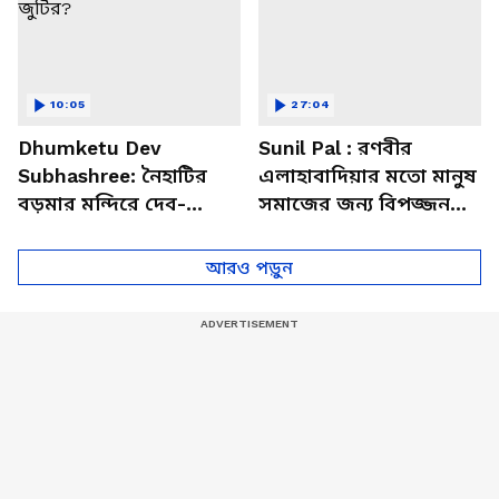
10:05
27:04
Dhumketu Dev
Sunil Pal : রণবীর
Subhashree: নৈহাটির
এলাহাবাদিয়ার মতো মানুষ
বড়মার মন্দিরে দেব-
সমাজের জন্য বিপজ্জনক :
শুভশ্রী, ধূমকেতু নিয়ে কী
সুনীল পাল
মানত এই জুটির?
আরও পড়ুন