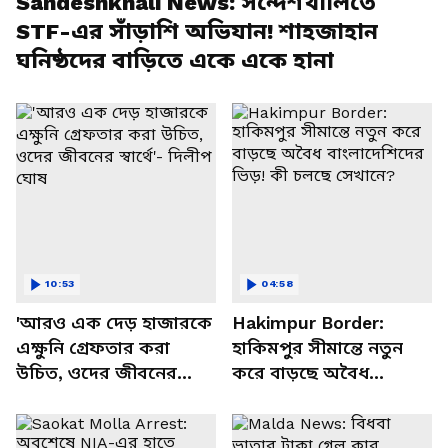
Sandeshkhali News: সন্দেশখালিতে
STF-এর সাঁড়াশি অভিযান! শাহজাহান
ঘনিষ্ঠদের বাড়িতে একে একে হানা
10:53
04:58
'আরও এক দেড় হাজারকে
Hakimpur Border:
এক্ষুনি গ্রেফতার করা
হাকিমপুর সীমান্তে নতুন
উচিত, ওদের জীবনের
করে বাড়ছে অবৈধ
স্বার্থে'- দিলীপ ঘোষ
বাংলাদেশিদের ভিড়! কী
চলছে সেখানে?