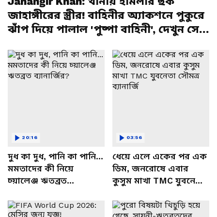
Jahangir Khan: থানায় হামলার ছক
জাহাঙ্গীরের স্ত্রীর! বাহিনীর অ্যাকশনে পুকুরে
ঝাঁপ দিয়ে পালাল 'পুষ্পা বাহিনী', দেখুন সেই
দৃশ্য
20:16
03:56
দুধ কা দুধ, পানি কা পানি...
ধেয়ে এলে একের পর এক
মমতাদের কী নিয়ে
ডিম, জনরোষে এবার
চ্য়ালেঞ্জ ঋতব্রত
কুসুম মাখা TMC যুবনেতা
ব্যানার্জির?
সৌমত্র ব্যানার্জি