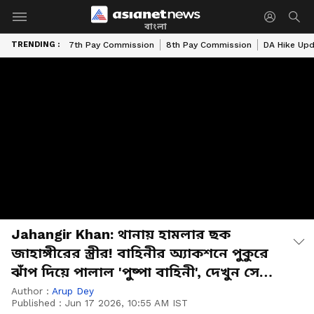
বাংলা
TRENDING :
7th Pay Commission
8th Pay Commission
DA Hike Up
Jahangir Khan: থানায় হামলার ছক
জাহাঙ্গীরের স্ত্রীর! বাহিনীর অ্যাকশনে পুকুরে
ঝাঁপ দিয়ে পালাল 'পুষ্পা বাহিনী', দেখুন সেই
দৃশ্য
Author :
Arup Dey
Published :
Jun 17 2026, 10:55 AM IST