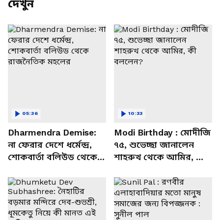
দেখুন
05:36
10:33
Dharmendra Demise:
Modi Birthday : মোদীজি
না ফেরার দেশে ধর্মেন্দ্র,
৭৫, শুভেচ্ছা জানালেন
শোকবার্তা বলিউড থেকে
শাহরুখ থেকে আমির, কী
রাজনৈতিক মহলের
বললেন?