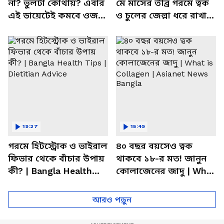
না? ভুলটা কোথায়? এবার
মে মাসের তীব্র গরমে ত্বক
এই ডায়েটেই কমবে ওজন!
ও চুলের জেল্লা ধরে রাখার
| Summer Weight Gain
ম্যাজিক উপায়!
Problem | Diet
19:27
15:49
গরমে হিটস্ট্রোক ও ভাইরাল
৪০ বছর বয়সেও ত্বক
ফিভার থেকে বাঁচার উপায়
থাকবে ১৮-র মত! জানুন
কী? | Bangla Health
কোলাজেনের জাদু | What
Tips | Dietitian Advice
is Collagen | Asianet
News Bangla
আরও পড়ুন