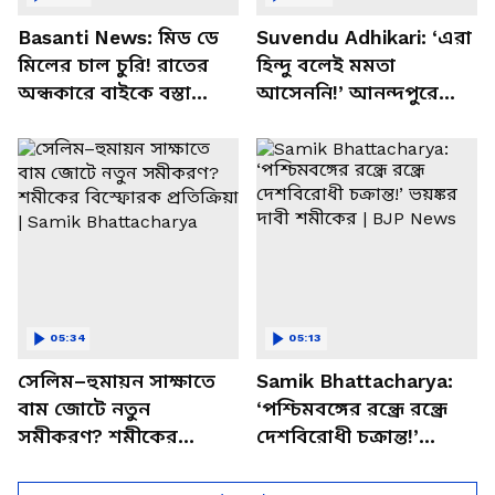
Basanti News: মিড ডে
Suvendu Adhikari: ‘এরা
মিলের চাল চুরি! রাতের
হিন্দু বলেই মমতা
অন্ধকারে বাইকে বস্তা
আসেননি!’ আনন্দপুরে
পাচার, বাসন্তীতে স্কুল
মমতার না আসার কারণ
চত্বরে তাণ্ডব
খোলসা করলেন শুভেন্দু
05:34
05:13
সেলিম–হুমায়ন সাক্ষাতে
Samik Bhattacharya:
বাম জোটে নতুন
‘পশ্চিমবঙ্গের রন্ধ্রে রন্ধ্রে
সমীকরণ? শমীকের
দেশবিরোধী চক্রান্ত!’
বিস্ফোরক প্রতিক্রিয়া |
ভয়ঙ্কর দাবী শমীকের |
Samik Bhattacharya
BJP News