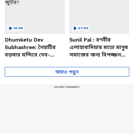
10:05
27:04
Dhumketu Dev
Sunil Pal : রণবীর
Subhashree: নৈহাটির
এলাহাবাদিয়ার মতো মানুষ
বড়মার মন্দিরে দেব-
সমাজের জন্য বিপজ্জনক :
শুভশ্রী, ধূমকেতু নিয়ে কী
সুনীল পাল
মানত এই জুটির?
আরও পড়ুন