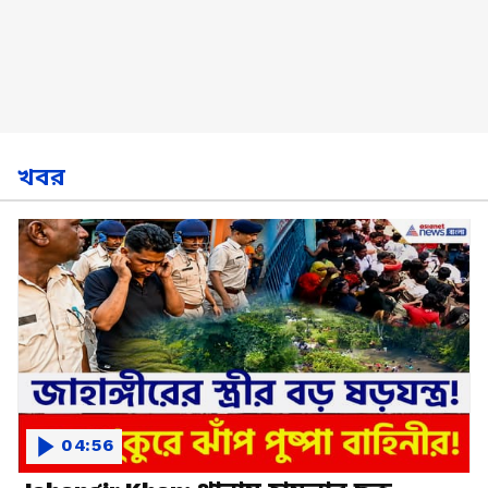
খবর
04:56