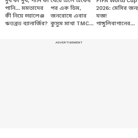
দুধ কা দুধ, পানি কা
ধেয়ে এলে একের
FIFA World Cup
পানি... মমতাদের
পর এক ডিম,
2026: মেসির জন্
কী নিয়ে চ্য়ালেঞ্জ
জনরোষে এবার
যজ্ঞ!
ঋতব্রত ব্যানার্জির?
কুসুম মাখা TMC
গাঙ্গুলিবাগানের
যুবনেতা সৌমত্র
আর্জেন্টিনা ফ্যান
ব্যানার্জি
পার্ক জুড়ে উৎসব
মেজাজ