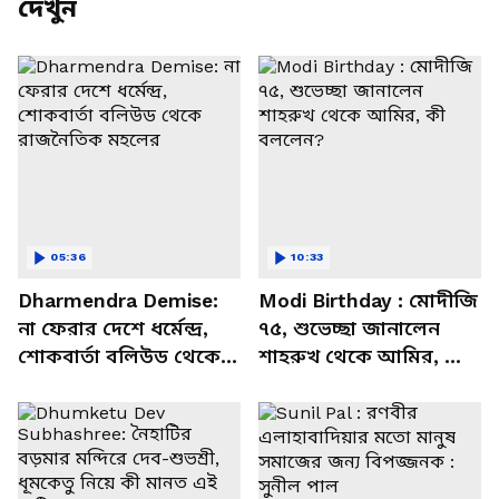
দেখুন
05:36
10:33
Dharmendra Demise:
Modi Birthday : মোদীজি
না ফেরার দেশে ধর্মেন্দ্র,
৭৫, শুভেচ্ছা জানালেন
শোকবার্তা বলিউড থেকে
শাহরুখ থেকে আমির, কী
রাজনৈতিক মহলের
বললেন?