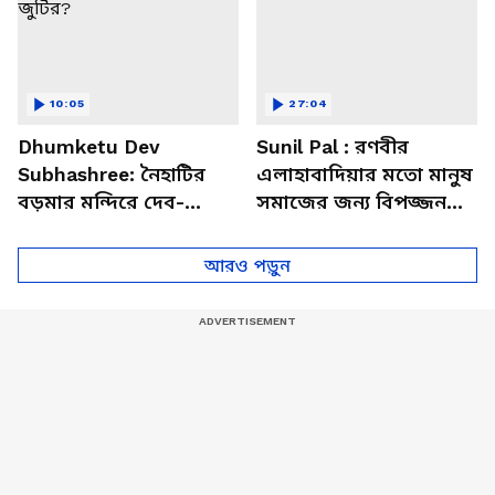
10:05
27:04
Dhumketu Dev
Sunil Pal : রণবীর
Subhashree: নৈহাটির
এলাহাবাদিয়ার মতো মানুষ
বড়মার মন্দিরে দেব-
সমাজের জন্য বিপজ্জনক :
শুভশ্রী, ধূমকেতু নিয়ে কী
সুনীল পাল
মানত এই জুটির?
আরও পড়ুন