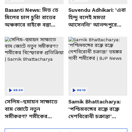
Basanti News: মিড ডে
Suvendu Adhikari: ‘এরা
মিলের চাল চুরি! রাতের
হিন্দু বলেই মমতা
অন্ধকারে বাইকে বস্তা
আসেননি!’ আনন্দপুরে
পাচার, বাসন্তীতে স্কুল
মমতার না আসার কারণ
চত্বরে তাণ্ডব
খোলসা করলেন শুভেন্দু
05:34
05:13
সেলিম–হুমায়ন সাক্ষাতে
Samik Bhattacharya:
বাম জোটে নতুন
‘পশ্চিমবঙ্গের রন্ধ্রে রন্ধ্রে
সমীকরণ? শমীকের
দেশবিরোধী চক্রান্ত!’
বিস্ফোরক প্রতিক্রিয়া |
ভয়ঙ্কর দাবী শমীকের |
Samik Bhattacharya
BJP News