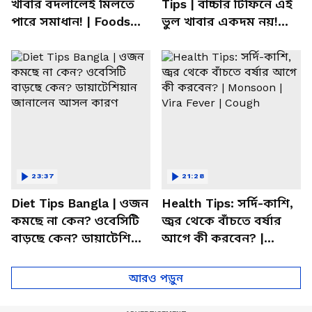
খাবার বদলালেই মিলতে
Tips | বাচ্চার টিফিনে এই
পারে সমাধান! | Foods
ভুল খাবার একদম নয়!
For Mental Health
সতর্ক করলেন পুষ্টিবিদ
23:37
21:28
Diet Tips Bangla | ওজন
Health Tips: সর্দি-কাশি,
কমছে না কেন? ওবেসিটি
জ্বর থেকে বাঁচতে বর্ষার
বাড়ছে কেন? ডায়াটেশিয়ান
আগে কী করবেন? |
জানালেন আসল কারণ
Monsoon | Vira Fever |
Cough
আরও পড়ুন