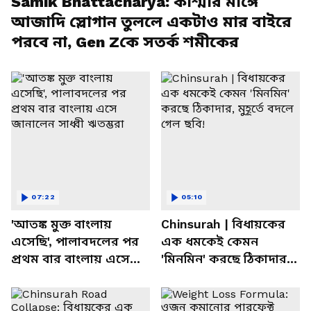
Samik Bhattacharya: কাশ্মীর মাঙ্গে
আজাদি স্লোগান তুললে একটাও মার বাইরে
পরবে না, Gen Zকে সতর্ক শমীকের
07:22
05:10
'আতঙ্ক মুক্ত বাংলায়
Chinsurah | বিধায়কের
এসেছি', পালাবদলের পর
এক ধমকেই কেমন
প্রথম বার বাংলায় এসে
'মিনমিন' করছে ঠিকাদার,
জানালেন সাধ্বী ঋতম্ভরা
মুহূর্তে বদলে গেল ছবি!