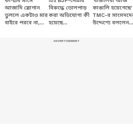
কাশ্মীর মাঙ্গে
এই BJP-নেত্রীর
'বাঙালিরা আজ
আজাদি স্লোগান
বিরুদ্ধে তোলপাড়
কাঙালি হয়েগেছে'
তুললে একটাও মার
করা অভিযোগ! কী
TMC-র সাংসদদে
বাইরে পরবে না,
হয়েছে
উদ্দেশ্যে বললেন
Gen Z-কে সতর্ক
Murshidabad-এ?
Adhir Ranjan
শমীকের
Chowdhury