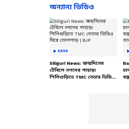
অন্যান্য ভিডিও
03:59
Siliguri News: জন্মদিনের
Ba
টেবিলে নগদের পাহাড়!
চা
শিলিগুড়িতে TMC নেতার ভিডিও
বস্
ঘিরে তোলপাড় | BJP
তাণ