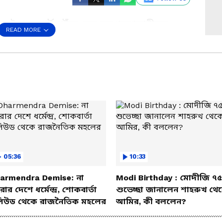
 সেই পাসপোর্ট পৌঁছে যেত অনুপ্রবেশকারীদের
READ MORE
পুলিশের জালে দত্তপুকুরের ব্যবসায়ী। ধৃতের নাম
তপুকুরের ছোট জাগুলিয়া থেকে গ্রেপ্তার করে
াতি মামলাতেও গ্রেপ্তার হয়েছিল মোক্তার আলম।
তিয়ে দেখছে পুলিশ।
05:36
10:33
armendra Demise: না
Modi Birthday : মোদীজি ৭৫
ার দেশে ধর্মেন্দ্র, শোকবার্তা
শুভেচ্ছা জানালেন শাহরুখ থে
িউড থেকে রাজনৈতিক মহলের
আমির, কী বললেন?