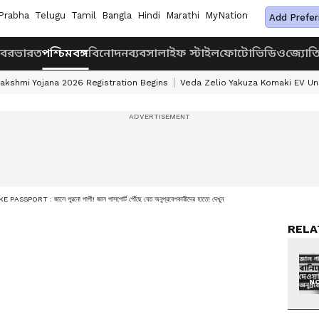
Prabha
Telugu
Tamil
Bangla
Hindi
Marathi
MyNation
Add Prefer
খবর
ভারত
পশ্চিমবঙ্গ
বিনোদন
ব্যবসা
লাইফ স্টাইল
ফোটো
ভিডিও
জ্যোত
akshmi Yojana 2026 Registration Begins
Veda Zelio Yakuza Komaki EV U
E PASSPORT : জালে পুরনো পাপী! জাল পাসপোর্ট পৌঁছে যেত অনুপ্রবেশকারীদের হাতে! দেখুন
RELA
NO