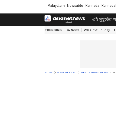
Malayalam
Newsable
Kannada
Kannada
এই মুহূর্তের 
TRENDING :
DA News
WB Govt Holiday
L
HOME
WEST BENGAL
WEST BENGAL NEWS
FAK