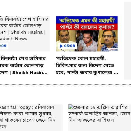
:09
05:08
ফিরবই'! শেখ হাসিনার
'অভিষেক কোন মহারথী,
োরক বার্তায় তোলপাড়
চিকিৎসার জন্য বিদেশ যেতে
দেশ | Sheikh Hasina |
হবে', পাল্টা জবাব কুণালের! |
ladesh News
Abhishek Banerjee News