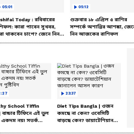
05:01
05:12
shifal Today : রবিবারের
শুক্রবার ১৮ এপ্রিল ৫ রাশির
শিফল: কারা পাবেন সুখবর,
সম্পর্কে অশান্তির আশঙ্কা, জেন
রা থাকবেন চাপে? জেনে নিন
নিন আজকের রাশিফল
শদে
2:27
23:37
hy School Tiffin
Diet Tips Bangla | ওজন
| বাচ্চার টিফিনে এই ভুল
কমছে না কেন? ওবেসিটি
 একদম নয়! সতর্ক
বাড়ছে কেন? ডায়াটেশিয়ান
 পুষ্টিবিদ
জানালেন আসল কারণ