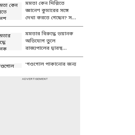
দেখুন
মমতা কেন দিল্লিতে
জ্ঞানেশ কুমারের সঙ্গে
দেখা করতে গেছেন? সব
ফাঁস করে যা বললেন
শুভেন্দু
মমতার বিরুদ্ধে ভয়ানক
অভিযোগ তুলে
রাজ্যপালের দ্বারস্থ
শুভেন্দু, দেখুন কী বলছেন
'গণ্ডগোল পাকানোর জন্য
ভোটারদের পদবি বদল
করেছে তৃণমূল',
বিস্ফোরক অভিযোগ
শুভেন্দুর
কেন দিল্লির বঙ্গভবন
পুলিশ ঘিরে ফেলেছিল?
সাফ জানালেন শুভেন্দু
অধিকারী
দিল্লির বঙ্গভবনে পুলিশের
তল্লাশি? পাল্টা আক্রমণে