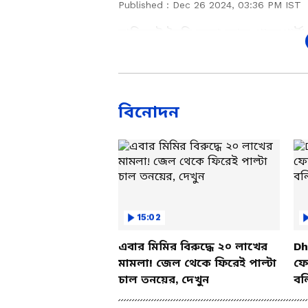
Published :
Dec 26 2024, 03:36 PM IST
বাড়িতেই তৈরি হতো জাল পাসপোর্ট!
হাতে! জাল পাসপোর্ট কাণ্ডে কলকাতা 
মোক্তার আলম। উত্তর ২৪ পরগনার দত্
পুলিশ। ২০২১ সালে পাসপোর্ট জালিয়
ধৃতের সঙ্গে আর কাদের যোগ আছে খ
বিনোদন
15:02
এবার মিমির বিরুদ্ধে ২০ লাখের
Dh
মামলা! জেল থেকে ফিরেই পাল্টা
ফের
চাল তনয়ের, দেখুন
বল