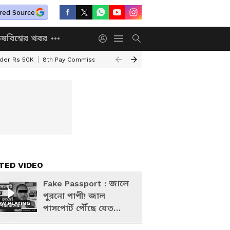
red Source
িষ
বিশ্বের খবর
nder Rs 50K
8th Pay Commission
Chhatravriti Yojana
WB Annapurna Yo
TED VIDEO
Fake Passport : জালে
পুরনো পাপী! জাল
W PLAYING
পাসপোর্ট পৌঁছে যেত
অনুপ্রবেশকারীদের হাতে!