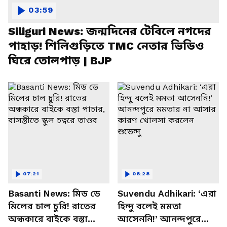
03:59
Siliguri News: জন্মদিনের টেবিলে নগদের
পাহাড়! শিলিগুড়িতে TMC নেতার ভিডিও
ঘিরে তোলপাড় | BJP
07:21
08:28
Basanti News: মিড ডে
Suvendu Adhikari: ‘এরা
মিলের চাল চুরি! রাতের
হিন্দু বলেই মমতা
অন্ধকারে বাইকে বস্তা
আসেননি!’ আনন্দপুরে