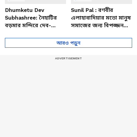
Dhumketu Dev
Sunil Pal : রণবীর
Subhashree: নৈহাটির
এলাহাবাদিয়ার মতো মানুষ
বড়মার মন্দিরে দেব-
সমাজের জন্য বিপজ্জনক :
শুভশ্রী, ধূমকেতু নিয়ে কী
সুনীল পাল
মানত এই জুটির?
আরও পড়ুন