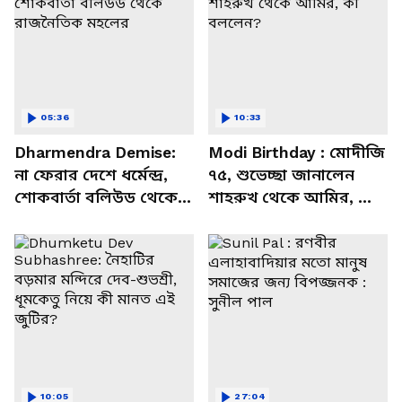
05:36
10:33
Dharmendra Demise:
Modi Birthday : মোদীজি
না ফেরার দেশে ধর্মেন্দ্র,
৭৫, শুভেচ্ছা জানালেন
শোকবার্তা বলিউড থেকে
শাহরুখ থেকে আমির, কী
রাজনৈতিক মহলের
বললেন?
10:05
27:04