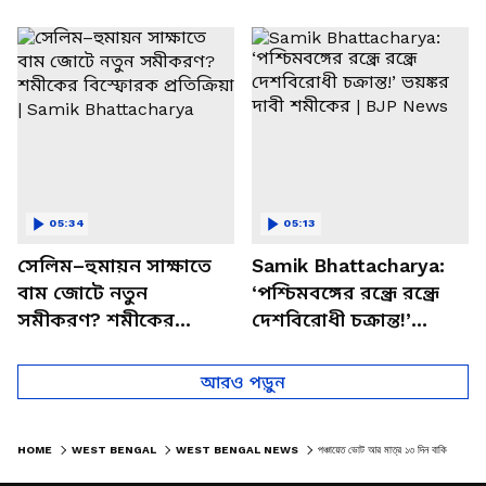
পাচার, বাসন্তীতে স্কুল
মমতার না আসার কারণ
চত্বরে তাণ্ডব
খোলসা করলেন শুভেন্দু
05:34
05:13
সেলিম–হুমায়ন সাক্ষাতে
Samik Bhattacharya:
বাম জোটে নতুন
‘পশ্চিমবঙ্গের রন্ধ্রে রন্ধ্রে
সমীকরণ? শমীকের
দেশবিরোধী চক্রান্ত!’
বিস্ফোরক প্রতিক্রিয়া |
ভয়ঙ্কর দাবী শমীকের |
Samik Bhattacharya
BJP News
আরও পড়ুন
HOME
WEST BENGAL
WEST BENGAL NEWS
পঞ্চায়েত ভোট আর মাত্র ১৩ দিন বাকি, বালুরঘাটে পৌঁছাল এক কোম্পানি কেন্দ্রীয় বাহিনী