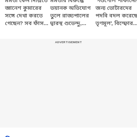
মমতা কেন দিল্লিতে
মমতার বিরুদ্ধে
'গণ্ডগোল পাকানো
জ্ঞানেশ কুমারের
ভয়ানক অভিযোগ
জন্য ভোটারদের
সঙ্গে দেখা করতে
তুলে রাজ্যপালের
পদবি বদল করেছ
গেছেন? সব ফাঁস
দ্বারস্থ শুভেন্দু,
তৃণমূল', বিস্ফোর
করে যা বললেন
দেখুন কী বলছেন
অভিযোগ শুভেন্দু
শুভেন্দু