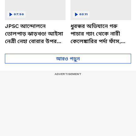
07:50
03:11
JPSC আন্দোলনে
ধুরন্ধর অভিযানে গরু
তোলপাড় ঝাড়খণ্ড! আইসা
পাচার গ্যাং থেকে নারী
নেত্রী নেহা বোরার উপর
কেলেঙ্কারির পর্দা ফাঁস,
কালি হামলা, আটক
জানালেন পুলিশ কর্তা
অভিযুক্ত
পাপিয়া
আরও পড়ুন