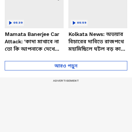
05:39
05:59
Mamata Banerjee Car
Kolkata News: অভয়ার
Attack: 'কাদা মাখাবে না
বিচারের দাবিতে রাজপথে
তো কি আপনাকে দেখে
মহামিছিলে ঘটল বড় কাণ্ড!
ফুল ছুঁড়বে?' হালিশহর
ভাইরাল ভিডিও
কাণ্ডে মমতাকে চরম জবাব
আরও পড়ুন
শুভেন্দুর!