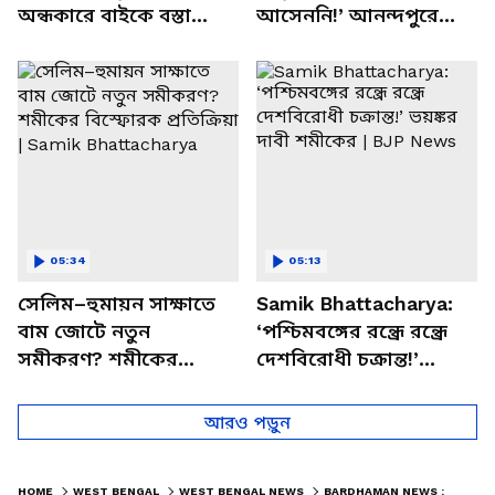
অন্ধকারে বাইকে বস্তা
আসেননি!’ আনন্দপুরে
পাচার, বাসন্তীতে স্কুল
মমতার না আসার কারণ
চত্বরে তাণ্ডব
খোলসা করলেন শুভেন্দু
05:34
05:13
সেলিম–হুমায়ন সাক্ষাতে
Samik Bhattacharya:
বাম জোটে নতুন
‘পশ্চিমবঙ্গের রন্ধ্রে রন্ধ্রে
সমীকরণ? শমীকের
দেশবিরোধী চক্রান্ত!’
বিস্ফোরক প্রতিক্রিয়া |
ভয়ঙ্কর দাবী শমীকের |
Samik Bhattacharya
BJP News
আরও পড়ুন
HOME
WEST BENGAL
WEST BENGAL NEWS
BARDHAMAN NEWS : শেষে রক্ষকই ভক্ষক! একি কাণ্ড, শিক্ষককে উত্তম-মধ্যম এলাকাবাসীর! দেখুন ভিডিও