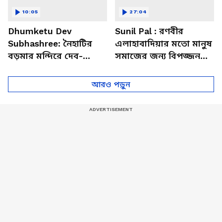
10:05
27:04
Dhumketu Dev
Sunil Pal : রণবীর
Subhashree: নৈহাটির
এলাহাবাদিয়ার মতো মানুষ
বড়মার মন্দিরে দেব-
সমাজের জন্য বিপজ্জনক :
শুভশ্রী, ধূমকেতু নিয়ে কী
সুনীল পাল
মানত এই জুটির?
আরও পড়ুন