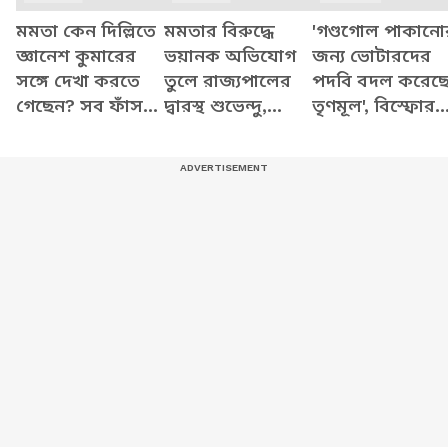
মমতা কেন দিল্লিতে
মমতার বিরুদ্ধে
'গণ্ডগোল পাকানো
জ্ঞানেশ কুমারের
ভয়ানক অভিযোগ
জন্য ভোটারদের
সঙ্গে দেখা করতে
তুলে রাজ্যপালের
পদবি বদল করেছ
গেছেন? সব ফাঁস
দ্বারস্থ শুভেন্দু,
তৃণমূল', বিস্ফোর
করে যা বললেন
দেখুন কী বলছেন
অভিযোগ শুভেন্দু
শুভেন্দু