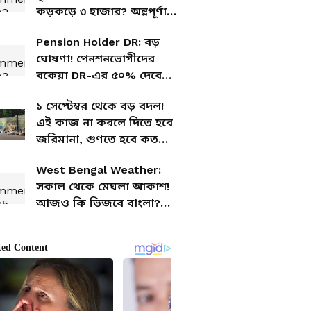
কড়কড়ে ৩ হাজার? অন্নপূর্ণা
ভাণ্ডার নিয়ে নয়া ঘোষণা
Pension Holder DR: বড়
সরকার পক্ষের
ঘোষণা! পেনশনভোগীদের
বকেয়া DR-এর ৫০% দেবে
রাজ্য, কবে অ্যাকাউন্টে ঢুকবে
১ সেপ্টেম্বর থেকে বড় বদল!
টাকা?
এই কাজ না করলে দিতে হবে
জরিমানা, গুণতে হবে কত
টাকা?
West Bengal Weather:
সকাল থেকে মেঘলা আকাশ!
আজও কি ভিজবে বাংলা?
রইল বিরাট আপডেট