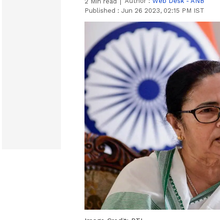
Author :
Web Desk - ANB
2
Min read
Published :
Jun 26 2023, 02:15 PM IST