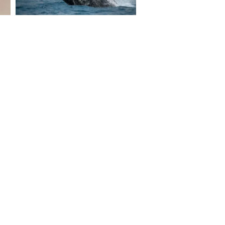
S ON
e Report Digital
Investors
Private Limited) | All Rights Reserved