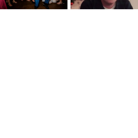
FOLLOW U
 Use
Privacy Policy
CSAM Policy
Complaint Redressal - Website
Complianc
nologies Private Limited (Formerly known as Asianet News Media & Entertainment 