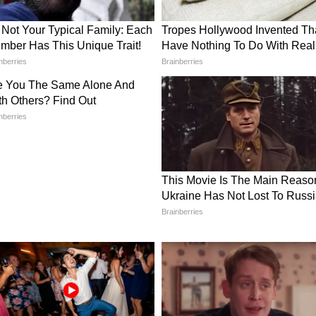
 সিভি আনন্দ বোস - রাজীব সিনহার, তবে কি সংঘাত
া নৌশাদ সিদ্দিকির, রাজ্যের বিরুদ্ধে ক্ষোভ উগরে