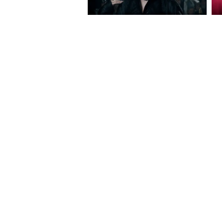
About Website
Terms Of
© Copyright 2026 Asianxt Digital Tech