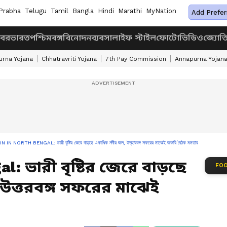
Prabha
Telugu
Tamil
Bangla
Hindi
Marathi
MyNation
Add Prefer
খবর
ভারত
পশ্চিমবঙ্গ
বিনোদন
ব্যবসা
লাইফ স্টাইল
ফোটো
ভিডিও
জ্যোত
rna Yojana
Chhatravriti Yojana
7th Pay Commission
Annapurna Yojan
N IN NORTH BENGAL: ভারী বৃষ্টির জেরে বাড়ছে একাধিক নদীর জল, উত্তরবঙ্গ সফরের মাঝেই জরুরি বৈঠক মমতার
l: ভারী বৃষ্টির জেরে বাড়ছে
FOO
ত্তরবঙ্গ সফরের মাঝেই