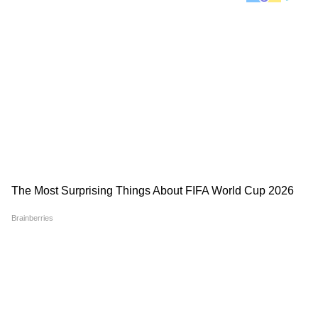
শুভেন্দুর হাত শক্ত করছে। যা নন্দীগ্রামের মানুষের
জন্য শুভ নয়। তিনি আরও বলেন নন্দীগ্রামের মানুষ
শুভেন্দুকে কখনই ক্ষমা করবে না।
DOWNLOAD APP
RECOMMENDED STORIES