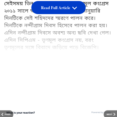
সেইসময় তিন জনের মৃত্যু হয়েছে। তৃণমূল কংগ্রেস
Read Full Article
২০১১ সালে ক্ষমতায় আসার পরই ৭ জানুয়ারি
দিনটিকে সেই শহিদদের স্মরণে পালন করে।
দিনটিকে নন্দীগ্রাম দিবস হিসেবে পালন করা হয়।
এদিন নন্দীগ্রাম দিবসে অবশ্য অন্য ছবি দেখা গেল।
এদিন সিপিএম - তৃণমূল কংগ্রেস নয়, বরং
তৃণমূলের সঙ্গে বিবাদে জড়িয়ে পড়ে বিজেপি।
Add Asianetnews Bangla as a Preferred
Source
LATEST VIDEOS
এদিন নন্দীগ্রামে নন্দীগ্রাম দিবস উপলক্ষ্যে তৃণমূল
কংগ্রেস ও বিজেপি দুই যুযুধান দলই সভা করে। দুটি
দলের সভাই হয় ভূমি উচ্ছেদ প্রতিরোধ কমিটির
ব্যানারে। আর সেখান থেকেই দুই দলের নেতৃত্ব একে
অপরকে নিশানা করে। একদিকে নন্দীগ্রামের
PREV
NEXT