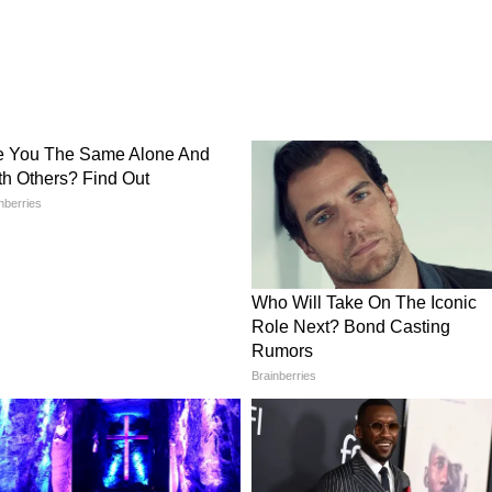
ন দু-তিন দিনে দক্ষিণবঙ্গে ভালোরকম বৃষ্টির কোনও