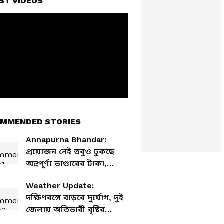
ST VIDEOS
MMENDED STORIES
Annapurna Bhandar:
প্রয়োজন নেই তবুও ঢুকছে
অন্নপূর্ণা ভাণ্ডারের টাকা,
প্রকৃত উপভোক্তা বাছাইয়ে
Weather Update:
বিধায়কদের বিশেষ বার্তা
দক্ষিণবঙ্গে বাড়বে দুর্যোগ, দুই
শুভেন্দুর
জেলায় অতিভারী বৃষ্টির
সতর্কতা, রবিবার কেমন