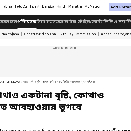
Prabha
Telugu
Tamil
Bangla
Hindi
Marathi
MyNation
Add Prefer
খবর
ভারত
পশ্চিমবঙ্গ
বিনোদন
ব্যবসা
লাইফ স্টাইল
ফোটো
ভিডিও
জ্যোত
rna Yojana
Chhatravriti Yojana
7th Pay Commission
Annapurna Yojan
THER NEWS: কোথাও একটানা বৃষ্টি, কোথাও একটানা গরম, বিপরীত আবহাওয়ায় ভুগবে পশ্চিমবঙ্গ
াও একটানা বৃষ্টি, কোথাও
ীত আবহাওয়ায় ভুগবে