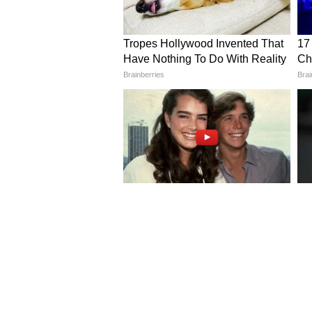
5
9
Image Credit :
Getty
বঙ্গোপসাগরের ওপরেও নিম্নচাপ হওয়
পশ্চিমাঞ্চলের ৭ জেলায় তাপপ্রবাহ 