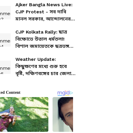
Ajker Bangla News Live:
থাকবে আবহাওয়া?
CJP Protest - সব দাবি
মানল সরকার, আন্দোলনের
সমাপ্তি ঘোষণা আরশোলাদের,
CJP Kolkata Rally: ছাত্র
সমর্থকদের বাড়ি ফেরার বার্তা
বিক্ষোভে উত্তাল ধর্মতলা!
বিশাল জমায়েতকে ছত্রভঙ্গ
করতে কাঁদানে গ্যাস এবং
Weather Update:
লাঠি, পুলিশের দিকে উড়ে এল
কিছুক্ষণের মধ্যে শুরু হবে
জুতো-জলের বোতল
বৃষ্টি, দক্ষিণবঙ্গের চার জেলায়
ভারী বৃষ্টির সতর্কতা, কদিন
বৃষ্টি চলবে শহরে?