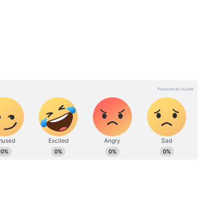
জমে বৃষ্টি হলেও দুঃসহ গরমের জ্বালানি অব্যাহত
বহাওয়া দফতর।