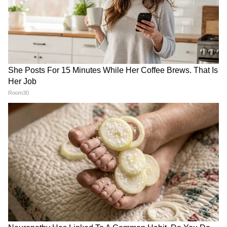
Yuva Shakti: বেকার ভাতা পেতে গেলে নতুন করে
করতে হবে আবেদন! কীভাবে বানাবেন যুবশক্তি ভরসা
কার্ড?
Bekar Bhata: জুনেই মিলবে বেকার ভাতা, কোথায়
কীভাবে আবেদন করবেন? কী নথি লাগবে?
3
6
Image Credit :
AI PHOTO
সদ্য যুব শক্তি ভরসা কার্ড নিয়ে প্রকাশ্যে এল নয়া
চমক। বিজেপির প্রতিশ্রুতি ছিল ক্ষমতায় আসলে