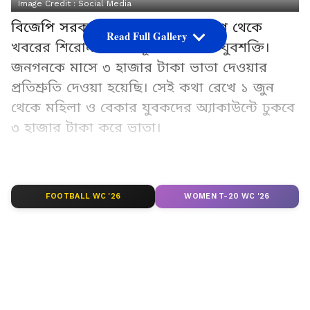
Image Credit :
Social Media
বিজেপি সরকার ক্ষমতায় আসার আগে থেকে
Read Full Gallery
খবরের শিরোনামে অন্নপূর্ণা ভাণ্ডার ও যুবশক্তি।
জনগনকে মাসে ৩ হাজার টাকা ভাতা দেওয়ার
প্রতিশ্রুতি দেওয়া হয়েছি। সেই কথা রেখে ১ জুন
থেকে মহিলা ও বেকার যুবকদের অ্যাকাউন্টে ঢুকবে
৩ হাজার টাকা করে ভাতা।
Add Asianetnews Bangla as a Preferred
Source
FOOTBALL WC '26
WOMEN T-20 WC '26
2
6