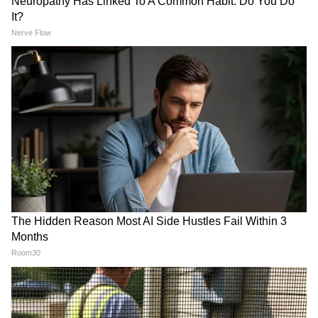
ডবল হবে ভাতা। এবার সেই প্রতিশ্রুতি পূরণে
উদ্যোগী সরকার। জানানো হল আগামী ১ জুন
থেকে চালু হবে এই ভাতা।
4
6
Image Credit :
Asianet News
ডাউরেক্ট বেনিফিট ট্রান্সফার বা ডিবিটি-র মাধ্যমে
সরকারি উপভোক্তাদের অ্যাকাউন্টে টাকা পাঠানো
হবে। শোনা যাচ্ছে, তার আগে হবে ভেরিফিকেশন।
5