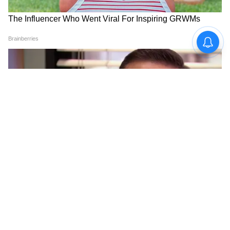
6
6
Image Credit :
Asianet News
এই ভাতায় আবেদন করতে হলে আধার কার্ড,
ভোটার কার্ড, মাধ্যমিক প্রবেশপত্র, শিক্ষাগত
যোগ্যতার মার্কশিট ও সার্টিফিকেট, সাম্প্রতিক
পাসপোর্ট সাইজ ছবি, সচল মোবাইল নম্বর
প্রয়োজন।
LATEST VIDEOS