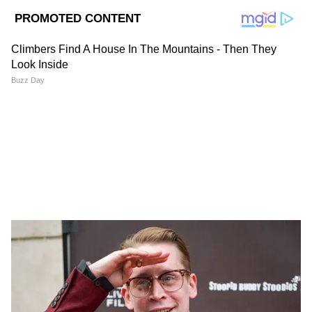
Image Credit :
Social Media
এদিকে ভোটের ঠিক আগে মমতা সরকার যুবসাথী
এনেছিল রাজ্যে। যার মাধ্যমে রাজ্যের বেকার যুবক-
যুবতীদের জন্য বেকারভাতাও প্রদান করা হয়েছিল।
তবে, ছাব্বিশের বিধানসভা ভোটে সরকার বদলেছে।
এবার সেই যুবসাথীর বদল তারা চালু করতে চলেছে
যুবশক্তি। এখন প্রশ্ন হল, যুবসাথীর সকল গ্রাহকেরাই
পাবেন যুবশক্তিুপুর ৩ হাজার? বাদ পড়বেন কারা?