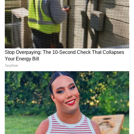
6
Image Credit :
AI PHOTO
বেকার যুবক যুবতির বয়স ২১ থেকে ৪০-র
আওতায় হলে মিলবে ভাতা। তেমনই ন্যূনতম
মাধ্যমিক পাশ করতে হবে। পশ্চিমবঙ্গের স্থায়ী
বাসিন্দা হলে তবেই মিলবে ভাতা। তেমনই
উপভোক্তার আধারের সঙ্গে লিঙ্ক করা নিজস্ব একটি
সচল ব্যাঙ্ক অ্যাকাউন্ট থাকতে হবে। যারা আগে
থেকেই এই ধরনের বেকার ভাতার সুবিধা পাচ্ছিলেন,
তারা এই নতুন তালিকার অন্তর্ভুক্ত হয়ে যাবেন।