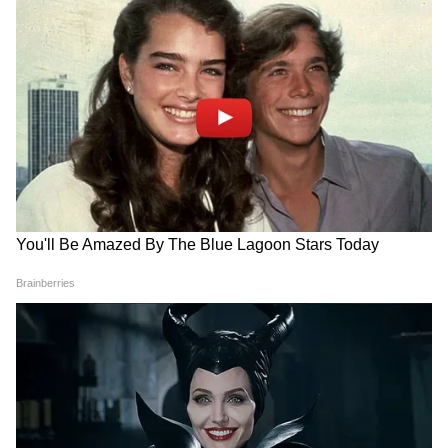
একটি মোটর বীমা অ্যাপ ব্যবহার করে ব্যাপক
যানবাহন বীমা ক্রয় করা সহজ। আপনাকে গাইড
করার জন্য এখানে পদক্ষেপগুলি রয়েছে:
ধাপ 1: গবেষণা এবং তুলনা নীতি
বিভিন্ন বীমা প্রদানকারীদের গবেষণা এবং তাদের
ব্যাপক যানবাহন বীমা নীতির তুলনা করে শুরু
করুন। কভারেজ, প্রিমিয়াম রেট, অ্যাড-অন এবং
গ্রাহক পর্যালোচনার উপর ভিত্তি করে বিভিন্ন
পরিকল্পনা মূল্যায়ন করতে অনলাইন তুলনা সরঞ্জাম
ব্যবহার করুন। তুলনামূলক নীতিগুলি আপনাকে
সবচেয়ে প্রতিযোগিতামূলক মূল্যে সেরা কভারেজ
সনাক্ত করতে সহায়তা করবে।