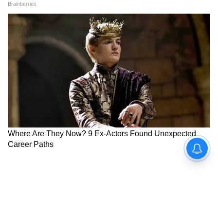
যানবাহন বীমা পলিসির জন্য প্রিমিয়াম অনুমান
করতে এই ক্যালকুলেটরগুলি ব্যবহার করুন। ইনপুট
বিবরণ যেমন আপনার গাড়ী তৈরি, মডেল,
উত্পাদন বছর, এবং RTO অবস্থান। ক্যালকুলেটর
এই বিষয়গুলির উপর ভিত্তি করে একটি আনুমানিক
প্রিমিয়াম প্রদান করবে।
ধাপ 4: অ্যাড-অন নির্বাচন করুন
আপনার প্রয়োজন অনুসারে অ্যাড-অন সহ আপনার
ব্যাপক যানবাহন বীমা উন্নত করুন। জনপ্রিয় অ্যাড-
অনগুলির মধ্যে রয়েছে:
জিরো অবচয় কভার: অংশের অবচয় না কেটে