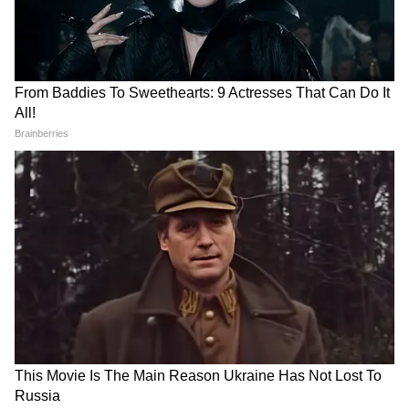
ধাপ 2: নীতির শর্তাবলী বুঝুন
কেনাকাটা করার আগে, পলিসি নথিগুলি সাবধানে
পড়ুন। শর্তাবলী, অন্তর্ভুক্তি, বর্জন এবং দাবি প্রক্রিয়া
বুঝুন। এটি নিশ্চিত করে যে দাবি নিষ্পত্তির সময়
কোন চমক নেই এবং আপনার পলিসি কী কভার
করে সে সম্পর্কে আপনি পুরোপুরি সচেতন।
ধাপ 3: প্রিমিয়াম গণনা করুন
বেশিরভাগ বীমা প্রদানকারী অনলাইন প্রিমিয়াম
ক্যালকুলেটর অফার করে। আপনার ব্যাপক