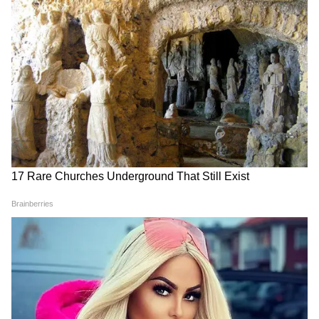
জনের মধ্যে ১ ঘণ্টারও বেশি সময় ধরে বৈঠক হয়।
সূত্রের খবর, পশ্চিমবঙ্গে ভোট পরবর্তী পরিস্থিতি
নিয়ে কেন্দ্রীয় স্বরাষ্ট্রমন্ত্রীর কাছে রিপোর্ট তুলে
দিয়েছেন শুভেন্দু অধিকারী।
LATEST VIDEOS
Samik Bhattacharya: কাশ্মীর মাঙ্গে
আজাদি স্লোগান তুললে একটাও মার বাইরে
পরবে না, Gen Zকে সতর্ক শমীকের