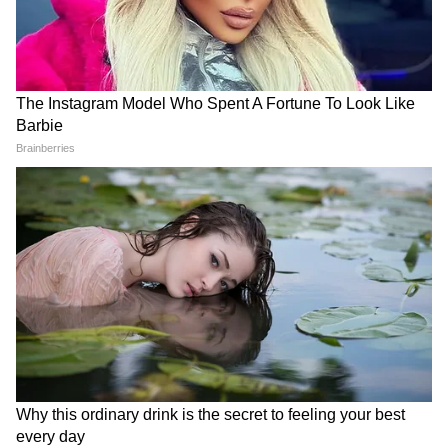
Chinsurah | বিধায়কের এক ধমকেই কেমন
'মিনমিন' করছে ঠিকাদার, মুহূর্তে বদলে গেল
ছবি!