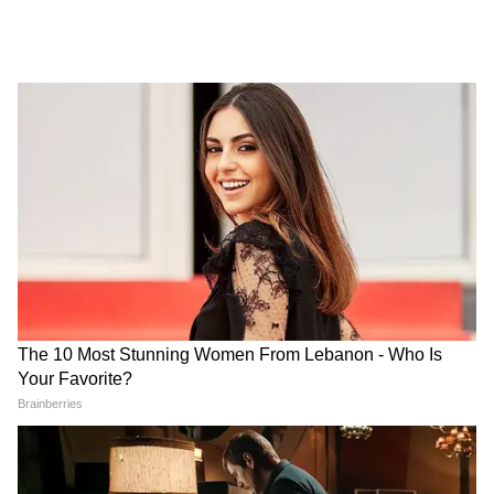
মামলা ঝুলছে। কোর্ট কি রায় দেবে তার ওপর নির্ভর
করছে বিধায়কদের ভাগ্য। সেই আইনি জটিলতা
থেকে শিক্ষা নিয়েই লোকসভার বিদ্রোহীরা আলাদা
কৌশল নিলেন।
5
12
Image Credit :
CHATGPT
বিধায়কদের থেকে সাংসদদের মৌলিক ফারাক
লোকসভার বিদ্রোহীরা এনডিএ-কে সমর্থনের কথা
ঘোষণা করেছেন । দল না ভেঙেই তারা সরাসরি
বিধানসভার বিদ্রোহীদের সঙ্গে অবস্থানগত মৌলিক