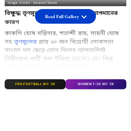
Image Credit :
Asianet News
বিক্ষুদ্ধ তৃণমূল সাংসদদের NCPIতে যোগদানের
Read Full Gallery
কারণ
কাকলি ঘোষ দস্তিদার, শতাব্দী রায়, সায়নী ঘোষ
সহ
তৃণমূলের
প্রায় ২০ জন বিদ্রোহী লোকসভা
সাংসদ দল ছেড়ে যোগ দিলেন ন্যাশনালিস্ট
সিটিজ়েন্স পার্টি অফ ইন্ডিয়া (NCPI)-তে। কিন্তু
কেন? তাই নিয়ে শুরু হয়েছে জল্পনা।
FIFA FOOTBALL WC '26
WOMEN T-20 WC '26
Add Asianetnews Bangla as a Preferred
Source
2
12