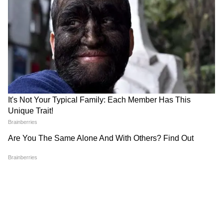
— লোকসভার বিদ্রোহীরা সেই ঝুঁকিপূর্ণ পথে
হাঁটলেন না। রাজনৈতিক মহলের ধারনা ,
বিধায়কদের মত ঝুঁকিপূর্ণ পথে না হেঁটে দল বদল
করতে চেয়েছেন তৃণমূলের সাংসদরা। আর সেই
কারণেই অনামি দলে যোগ দিলেন তাঁরা।
4
12
Image Credit :
ANI
বিধায়কদের ঝুঁকির কারণ
বিধানসভার বিরোধী দলনেতার পদ নিয়ে হাই কোর্টে