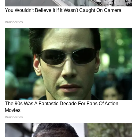
Yuva Shakti: যুবশক্তি প্রকল্পে বেকার ভাতা কবে?
বার্ধক্য ভাতা নিয়েও বড় আপডেট দিলেন শুভেন্দু
অধিকারী
DA News: রাজ্য সরকারি কর্মচারীদের মুখে হাসি! DA
ও 7th Pay Commission নিয়ে বিস্ফোরক দাবি
শুভেন্দুর
3
12
Image Credit :
Asianet News
বিধায়কদের পথে হাঁটালেন না সাংসদরা
বিধানসভার বিদ্রোহীরা (ঋতব্রত বন্দ্যোপাধ্যায়রা)
'আসল তৃণমূল' দাবি করে বিরোধী বেঞ্চে বসেছেন