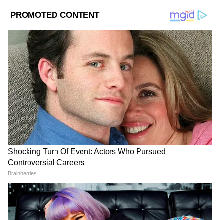
Image Credit :
Asianet News
NCPI সম্পর্কে দু-চার কথা
এনসিপিআই কার্যত একটি 'অপরিচিত ও
অস্তিত্বহীন' দল — ২০২৩ সালে ত্রিপুরার দু'টি
আসনে লড়ে মাত্র ৮০০ ভোট পেয়েছিল। তারপরই
এই দল অস্তিত্ত্বহীন হয়ে পড়ে। কিন্তু সেই দলেই
ভিড়ে গেলেন
তৃণমূলের
প্রায় ২০ জন সাংসদ।