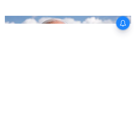
অপেক্ষা রাখে না। বিদ্রোহী সাংসদ আর বিজেপির
আঁতাত এখন স্পষ্ট। বিদ্রোহী সাংসদদের সব বৈঠকই
হয়েছে বিজেপি নেতা ভূপেন্দ্র যাদবের বাংলোতে।
সেখানে উপস্থিত ছিলেন শুভেন্দু অধিকারীও।
7
12
Image Credit :
Getty
বিজেপির উদ্দেশ্য
বিজেপি এদের দলে নিতে নয়, কাজে লাগাতে
আগ্রহী — সংসদে বিভিন্ন বিলে ভোট পাওয়াই মূল