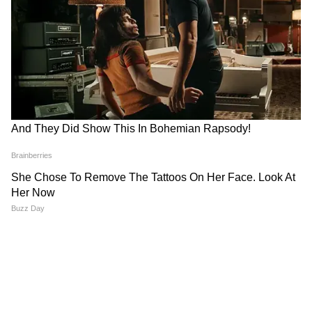
ফারাক এখানেই। ওয়াকিবহাল মহলের ধারনা
সাংসদরা কোনও ঝামেলায় না পড়েই মমতা
বন্দ্যোপাধ্য়ায় আর অভিষেক বন্দ্যোপাধ্য়ায়ের
থেকে দূরত্ব তৈরি করতে চেয়েছিলেন।
6
12
Image Credit :
Asianet News
বিদ্রোহী তৃণমূল-বিজেপি যোগ
তৃণমূল কংগ্রেস সাংসদদের এই হঠাৎ বিদ্রোহের
পরিচালনা যে বিজেপি করছে তা আর বলার