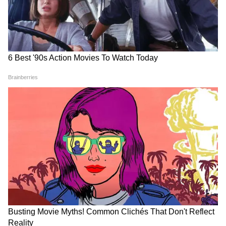
অনুষ্ঠানে যোগ দেবেন। শেষকৃত্যের আগে
খামেনেইয়ের ছবি দেওয়া বিশাল হোর্ডিংয়ে ছেয়ে
গিয়েছে গোটা দেশ।
আরও খবরের জন্য চোখ রাখুন এশিয়ানেট
নিউজ বাংলার হোয়াটসঅ্যাপ চ্যানেলে, ক্লিক
করুন এখানে।
LATEST VIDEOS
Dilip Ghosh: 'কেউ তৃণমূলীদের দলে নিলে
সে সাসপেন্ড হবে', বিজেপি নেতাদের কড়া
বার্তা দিলীপের