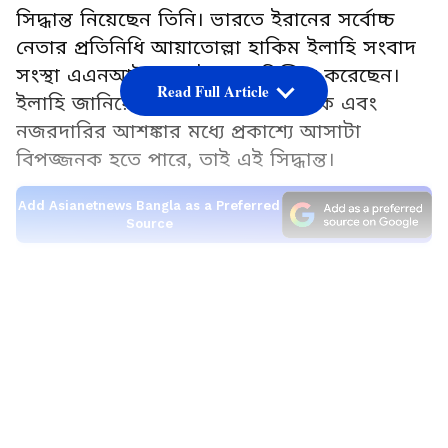
সিদ্ধান্ত নিয়েছেন তিনি। ভারতে ইরানের সর্বোচ্চ
নেতার প্রতিনিধি আয়াতোল্লা হাকিম ইলাহি সংবাদ
সংস্থা এএনআই-কে এই খবর নিশ্চিত করেছেন।
Read Full Article
ইলাহি জানিয়েছেন, ইজরায়েলের হুমকি এবং
নজরদারির আশঙ্কার মধ্যে প্রকাশ্যে আসাটা
বিপজ্জনক হতে পারে, তাই এই সিদ্ধান্ত।
Add Asianetnews Bangla as a Preferred
Source
বাবার শেষকৃত্যে নেই ছেলে:-
LATEST VIDEOS
ইরান, ইজরায়েল এবং আমেরিকার মধ্যে যখন চরম
উত্তেজনা চলছে, ঠিক সেই সময়েই আয়াতোল্লা
আলি খামেনেইয়ের শেষকৃত্য অনুষ্ঠিত হতে চলেছে।
রিপোর্ট অনুযায়ী, ইজরায়েলের প্রতিরক্ষা মন্ত্রী
ইজরায়েল কাটজ নাকি বলেছিলেন যে মোজতাবা